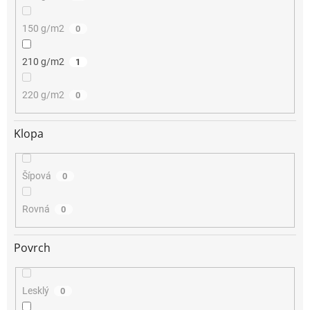
150 g/m2
0
210 g/m2
1
220 g/m2
0
Klopa
Šípová
0
Rovná
0
Povrch
Lesklý
0