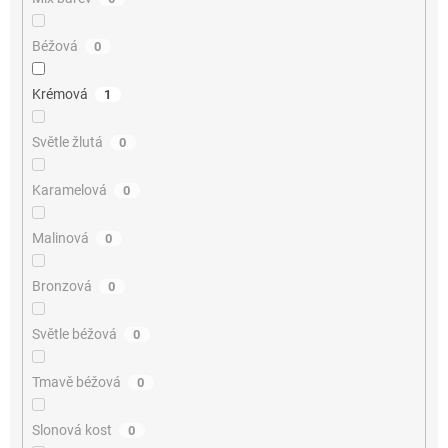
Béžová
0
Krémová
1
Světle žlutá
0
Karamelová
0
Malinová
0
Bronzová
0
Světle béžová
0
Tmavě béžová
0
Slonová kost
0