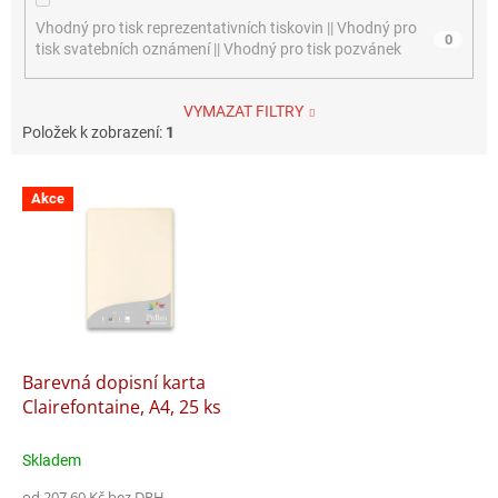
Vhodný pro tisk reprezentativních tiskovin || Vhodný pro
0
tisk svatebních oznámení || Vhodný pro tisk pozvánek
VYMAZAT FILTRY
Položek k zobrazení:
1
V
Akce
ý
p
i
s
p
r
o
d
Barevná dopisní karta
u
Clairefontaine, A4, 25 ks
k
t
Skladem
ů
od 207,60 Kč bez DPH