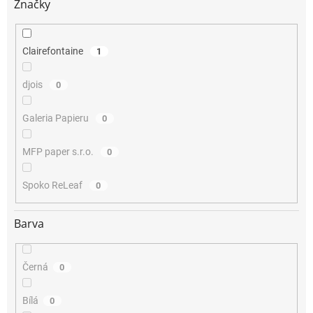
Značky
Clairefontaine
1
djois
0
Galeria Papieru
0
MFP paper s.r.o.
0
Spoko ReLeaf
0
Barva
Černá
0
Bílá
0