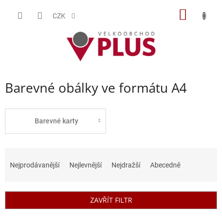
Přejít
NÁKUP
na
CZK
obsah
KOŠÍK
Barevné obálky ve formátu A4
Barevné karty
Ř
a
Nejprodávanější
Nejlevnější
Nejdražší
Abecedně
z
e
n
ZAVŘÍT FILTR
í
p