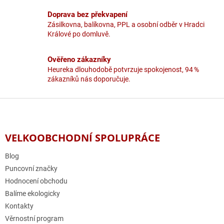
k
y
Doprava bez překvapení
v
Zásilkovna, balíkovna, PPL a osobní odběr v Hradci
ý
Králové po domluvě.
p
i
Ověřeno zákazníky
s
u
Heureka dlouhodobě potvrzuje spokojenost, 94 %
zákazníků nás doporučuje.
Z
á
p
a
VELKOOBCHODNÍ SPOLUPRÁCE
t
í
Blog
Puncovní značky
Hodnocení obchodu
Balíme ekologicky
Kontakty
Věrnostní program