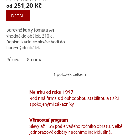
251,20 Kč
od
DETAIL
Barevné karty fomátu A4
vhodné do obálek, 210 g.
Dopisní karta se skvěle hodí do
barevných obálek
Clairefontaine.
Růžová
Stříbrná
1
položek celkem
O
v
l
Na trhu od roku 1997
á
Rodinná firma s dlouhodobou stabilitou a tisíci
d
spokojenými zákazníky.
a
c
í
Věrnostní program
p
Slevy až 15% podle vašeho ročního obratu. Velké
r
jednorázové odběry naceníme individuálně.
v