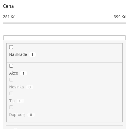
r
Cena
o
d
251
Kč
399
Kč
u
k
t
ů
Na skladě
1
Akce
1
Novinka
0
Tip
0
Doprodej
0