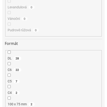
Levandulová
0
Vánoční
0
Pudrově růžová
0
Formát
DL
28
C6
22
C5
7
C4
2
100 x 75 mm
2