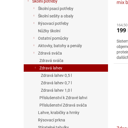
Školní potřeby
mix 
t
ů
Školní psací potřeby
Školní sešity a obaly
Rýsovací potřeby
164,50
199
Nůžky školní
Ostatní pomůcky
Siste
Aktovky, batohy a penály
objemu
protei
Zdravá sváča
dalšíc
Zdravá sváča
dodává
Zdravá lahev
Zdravá lahev 0,5 l
Zdravá lahev 0,7 l
Zdravá lahev 1,0 l
Příslušenství k Zdravé lahvi
Příslušenství Zdravá sváča
Lahve, krabičky a hrnky
Rýsovací prkna
Stíratelné tabulky