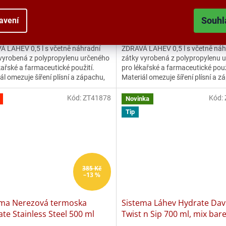
Skladem
Souhl
 Kč bez DPH
271,90 Kč bez DPH
avení
Do košíku
Do 
 Kč
329 Kč
 LAHEV 0,5 l s včetně náhradní
ZDRAVÁ LAHEV 0,5 l s včetně náh
vyrobená z polypropylenu určeného
zátky vyrobená z polypropylenu 
kařské a farmaceutické použití.
pro lékařské a farmaceutické použ
ál omezuje šíření plísní a zápachu,
Materiál omezuje šíření plísní a z
huje ftaláty...
neobsahuje ftaláty...
Kód:
ZT41878
Kód:
Novinka
Tip
385 Kč
–13 %
ema Nerezová termoska
Sistema Láhev Hydrate Dav
te Stainless Steel 500 ml
Twist n Sip 700 ml, mix bar