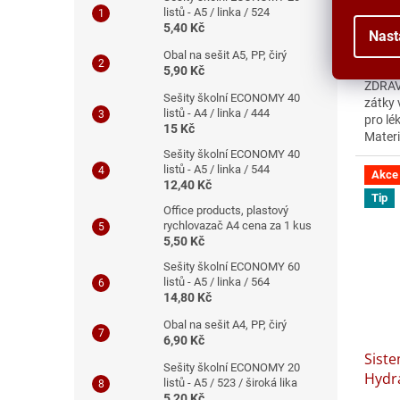
listů - A5 / linka / 524
5,40 Kč
271,90
Nast
329
Obal na sešit A5, PP, čirý
5,90 Kč
ZDRAVÁ
Sešity školní ECONOMY 40
zátky 
listů - A4 / linka / 444
pro lé
15 Kč
Materi
neobsa
Sešity školní ECONOMY 40
listů - A5 / linka / 544
Akce
12,40 Kč
Tip
Office products, plastový
rychlovazač A4 cena za 1 kus
5,50 Kč
Sešity školní ECONOMY 60
listů - A5 / linka / 564
14,80 Kč
Obal na sešit A4, PP, čirý
6,90 Kč
Sist
Sešity školní ECONOMY 20
Hydra
listů - A5 / 523 / široká lika
5,20 Kč