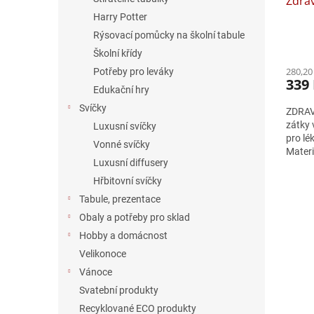
Zdrav
Harry Potter
Rýsovací pomůcky na školní tabule
Školní křídy
280,20
Potřeby pro leváky
339
Edukační hry
Svíčky
ZDRAVÁ
zátky 
Luxusní svíčky
pro lé
Vonné svíčky
Materi
Luxusní diffusery
neobsa
Hřbitovní svíčky
Tabule, prezentace
Obaly a potřeby pro sklad
Hobby a domácnost
Velikonoce
Vánoce
Svatební produkty
Recyklované ECO produkty