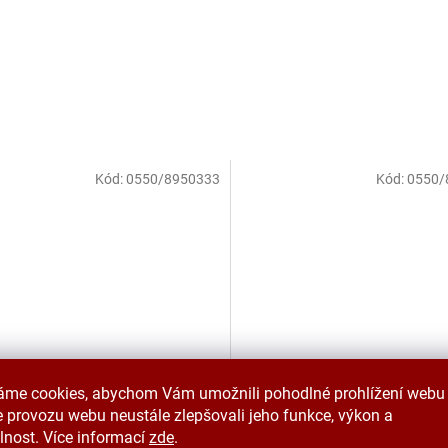
Kód:
0550/8950333
Kód:
0550/
á lahev 0,5 l - pixel head
Zdravá lahev 0,5 l - kouzeln
áme cookies, abychom Vám umožnili pohodlné prohlížení webu 
jednorožec
 provozu webu neustále zlepšovali jeho funkce, výkon a
lnost. Více informací
zde
.