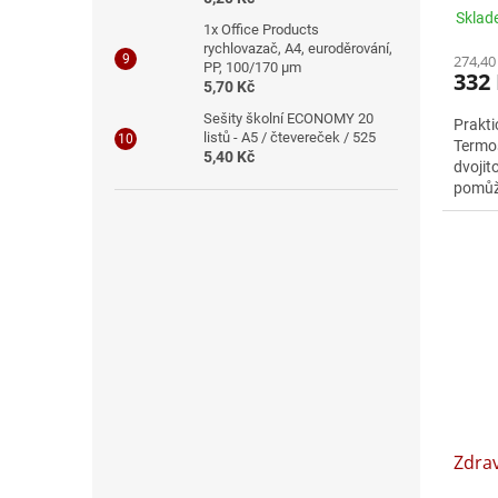
Sklad
1x Office Products
rychlovazač, A4, euroděrování,
274,40
PP, 100/170 μm
332
5,70 Kč
Sešity školní ECONOMY 20
Prakti
listů - A5 / čtevereček / 525
Termos
5,40 Kč
dvojit
pomůže
studen
Zdrav