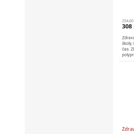
254,60
308
Zdravá
školy,
čas. 
polypr
farmac
Zdrav