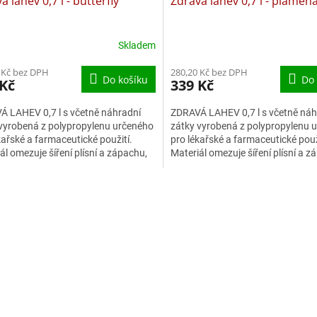
á lahev 0,7 l - butterfly
Zdravá lahev 0,7 l - plameň
Skladem
 Kč bez DPH
280,20 Kč bez DPH
Do košíku
Do 
 Kč
339 Kč
 LAHEV 0,7 l s včetně náhradní
ZDRAVÁ LAHEV 0,7 l s včetně náh
vyrobená z polypropylenu určeného
zátky vyrobená z polypropylenu 
kařské a farmaceutické použití.
pro lékařské a farmaceutické použ
ál omezuje šíření plísní a zápachu,
Materiál omezuje šíření plísní a z
huje ftaláty...
neobsahuje ftaláty...