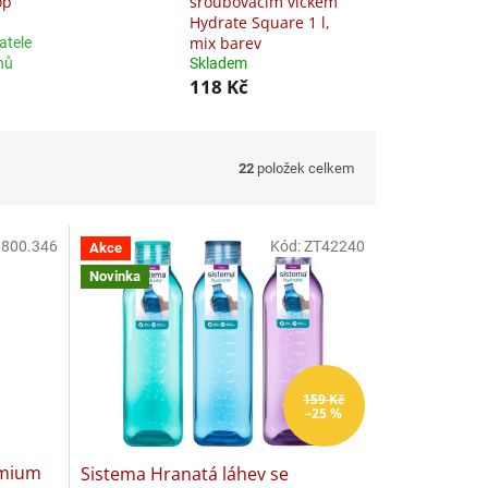
op
šroubovacím víčkem
Hydrate Square 1 l,
mix barev
atele
nů
Skladem
118 Kč
22
položek celkem
:
800.346
Kód:
ZT42240
Akce
Novinka
159 Kč
–25 %
emium
Sistema Hranatá láhev se