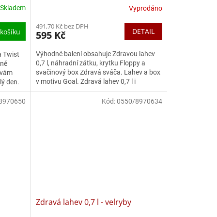
Skladem
Vyprodáno
491,70 Kč bez DPH
DETAIL
košíku
595 Kč
Výhodné balení obsahuje Zdravou lahev
 Twist
0,7 l, náhradní zátku, krytku Floppy a
aně
svačinový box Zdravá sváča. Lahev a box
á vám
v motivu Goal. Zdravá lahev 0,7 l i
lý den.
svačinový box se hodí na...
8970650
Kód:
0550/8970634
Zdravá lahev 0,7 l - velryby