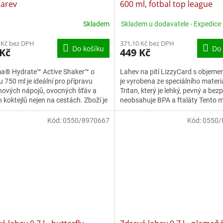
barev
600 ml, fotbal top league
Skladem
Skladem u dodavatele - Expedice
 Kč bez DPH
371,10 Kč bez DPH
Do košíku
Do 
 Kč
449 Kč
ma® Hydrate™ Active Shaker™ o
Lahev na pití LizzyCard s objem
 750 ml je ideální pro přípravu
je vyrobena ze speciálního materi
nových nápojů, ovocných šťáv a
Tritan, který je lehký, pevný a bez
h koktejlů nejen na cestách. Zboží je
neobsahuje BPA a ftaláty Tento m
no v mixu....
navíc...
Kód:
0550/8970667
Kód:
0550/