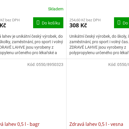
Skladem
 Kč bez DPH
254,60 Kč bez DPH
Do košíku
Do 
 Kč
308 Kč
 lahev je unikátní český výrobek, do
Unikátní český výrobek, do školy, 
 školky, zaměstnání, pro sport i volný
zaměstnání, pro sport i volný čas.
ZDRAVÉ LAHVE jsou vyrobeny z
ZDRAVÉ LAHVE jsou vyrobeny z
opylenu určeného pro lékařské a
polypropylenu určeného pro lékař
eutické...
farmaceutické použití a zabraňují.
Kód:
0550/8950323
Kód:
0550/
á lahev 0,5 l - bagr
Zdravá lahev 0,5 l - vesna