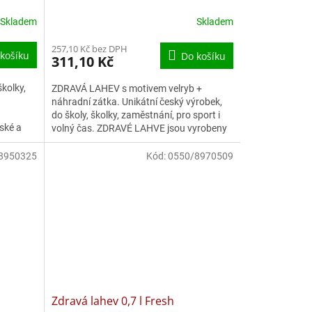
Skladem
Skladem
257,10 Kč bez DPH
košíku
Do košíku
311,10 Kč
školky,
ZDRAVÁ LAHEV s motivem velryb +
náhradní zátka. Unikátní český výrobek,
do školy, školky, zaměstnání, pro sport i
ské a
volný čas. ZDRAVÉ LAHVE jsou vyrobeny
..
z polypropylenu určeného...
8950325
Kód:
0550/8970509
Zdravá lahev 0,7 l Fresh