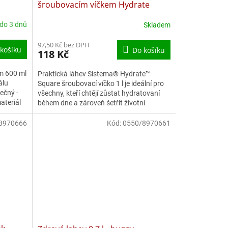
šroubovacím víčkem Hydrate
Square 1 l, mix barev
 do 3 dnů
Skladem
97,50 Kč bez DPH
košíku
Do košíku
118 Kč
em 600 ml
Praktická láhev Sistema® Hydrate™
álu
Square šroubovací víčko 1 l je ideální pro
pečný -
všechny, kteří chtějí zůstat hydratovaní
ateriál
během dne a zároveň šetřit životní
prostředí. Zboží je...
8970666
Kód:
0550/8970661