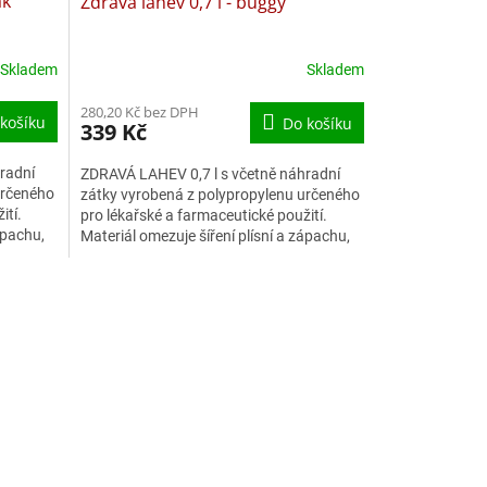
ák
Zdravá lahev 0,7 l - buggy
Skladem
Skladem
280,20 Kč bez DPH
košíku
Do košíku
339 Kč
radní
ZDRAVÁ LAHEV 0,7 l s včetně náhradní
určeného
zátky vyrobená z polypropylenu určeného
ití.
pro lékařské a farmaceutické použití.
ápachu,
Materiál omezuje šíření plísní a zápachu,
neobsahuje ftaláty...