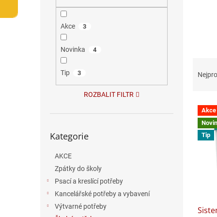
n
e
l
Akce
3
Novinka
4
Ř
a
Tip
3
Nejpro
z
e
ROZBALIT FILTR
V
n
Akce
ý
í
Novi
p
p
Přeskočit
Kategorie
i
r
Tip
kategorie
s
o
p
AKCE
d
r
u
Zpátky do školy
o
k
Psací a kreslící potřeby
d
t
Kancelářské potřeby a vybavení
u
ů
Výtvarné potřeby
Siste
k