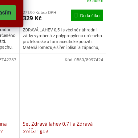
Skladem
Skladem
asím
271,90 Kč bez DPH
košíku
Do košíku
329 Kč
radní
ZDRAVÁ LAHEV 0,5 l s včetně náhradní
určeného
zátky vyrobená z polypropylenu určeného
ití.
pro lékařské a farmaceutické použití.
ápachu,
Materiál omezuje šíření plísní a zápachu,
neobsahuje ftaláty...
ZT42237
Kód:
0550/8997424
ina
Set Zdravá lahev 0,7 l a Zdravá
ev
sváča - goal