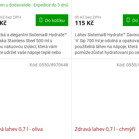
em u dodavatele - Expedice do 3 dnů
 Kč bez DPH
95 Kč bez DPH
Do košíku
Do 
 Kč
115 Kč
cká a elegantní Sistema® Hydrate™
Láhev Sistema® Hydrate™ Davina
ka Stainless Steel 500 ml s
‘n’ Sip 700 ml je odolná a opakov
ou vakuovou izolací, která vám
použitelná láhev na nápoje, kter
 udržet vaše nápoje teplé nebo
pomůže zůstat hydratovaní po ce
é po celý den. Zboží...
Zboží je...
Kód:
0550/8970648
Kód:
0550/
á lahev 0,7 l - oliva
Zdravá lahev 0,7 l - chmýří