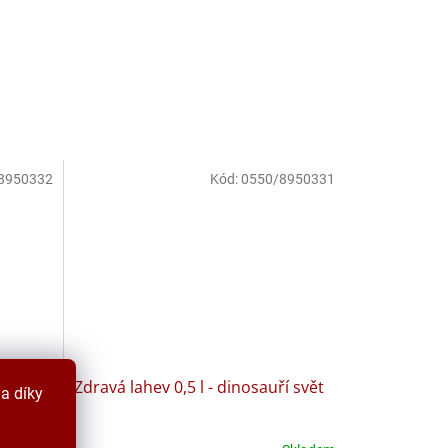
8950332
Kód:
0550/8950331
ý
Zdravá lahev 0,5 l - dinosauří svět
a díky