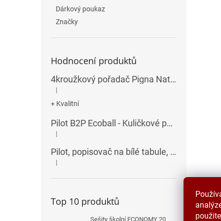
Dárkový poukaz
Značky
Hodnocení produktů
4kroužkový pořadač Pigna Nature Flowers - A4, 35 mm, mix motivů
|
Hodnocení produktu je 5 z 5 hvězdiček.
+ Kvalitní
Pilot B2P Ecoball - Kuličkové pero
|
Hodnocení produktu je 5 z 5 hvězdiček.
Pilot, popisovač na bílé tabule, seříznutý hrot, V-Board Master Chisel
|
Hodnocení produktu je 5 z 5 hvězdiček.
Zdrav
Použív
Top 10 produktů
analýze
použite
Sešity školní ECONOMY 20