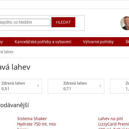
HLEDAT
by
Kancelářské potřeby a vybavení
Výtvarné potřeby
Š
vá lahev
avá lahev
Zdravá lahev
Zdravá lahev
Z
0,5 l
0,7 l
1,
odávanější
Sistema Shaker
Lahev na pití
Hydrate 750 ml, mix
LizzyCard Prem