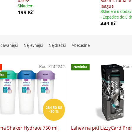
barev
600 ml, fotbal t
league
Skladem
199 Kč
Skladem u dodav
- Expedice do 3 d
449 Kč
dávanější
Nejlevnější
Nejdražší
Abecedně
Kód:
ZT42242
Kód
Novinka
nka
284,50 Kč
–30 %
ma Shaker Hydrate 750 ml,
Lahev na pití LizzyCard Pr