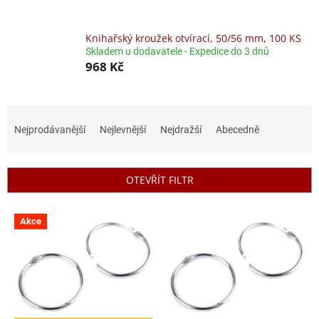
Knihařský kroužek otvírací, 50/56 mm, 100 KS
Skladem u dodavatele - Expedice do 3 dnů
968 Kč
Ř
a
Nejprodávanější
Nejlevnější
Nejdražší
Abecedně
z
e
n
OTEVŘÍT FILTR
í
p
V
r
Akce
ý
o
p
d
i
u
s
k
p
t
r
ů