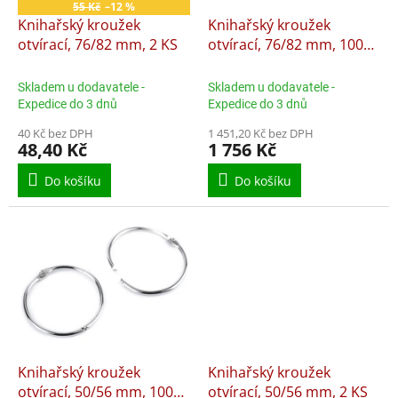
o
55 Kč
–12 %
d
Knihařský kroužek
Knihařský kroužek
u
otvírací, 76/82 mm, 2 KS
otvírací, 76/82 mm, 100
k
KS
t
Skladem u dodavatele -
Skladem u dodavatele -
ů
Expedice do 3 dnů
Expedice do 3 dnů
40 Kč bez DPH
1 451,20 Kč bez DPH
48,40 Kč
1 756 Kč
Do košíku
Do košíku
Knihařský kroužek
Knihařský kroužek
otvírací, 50/56 mm, 100
otvírací, 50/56 mm, 2 KS