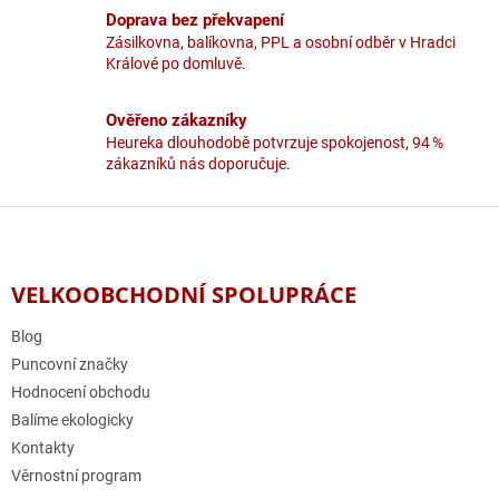
y
Doprava bez překvapení
v
Zásilkovna, balíkovna, PPL a osobní odběr v Hradci
ý
Králové po domluvě.
p
i
Ověřeno zákazníky
s
u
Heureka dlouhodobě potvrzuje spokojenost, 94 %
zákazníků nás doporučuje.
Z
á
p
a
VELKOOBCHODNÍ SPOLUPRÁCE
t
í
Blog
Puncovní značky
Hodnocení obchodu
Balíme ekologicky
Kontakty
Věrnostní program