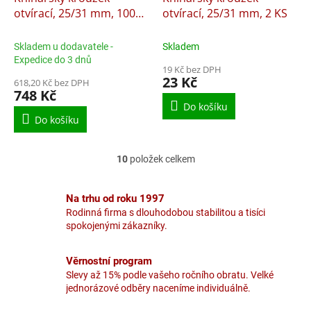
otvírací, 25/31 mm, 100
otvírací, 25/31 mm, 2 KS
KS
Skladem u dodavatele -
Skladem
Expedice do 3 dnů
19 Kč bez DPH
23 Kč
618,20 Kč bez DPH
748 Kč
Do košíku
Do košíku
10
položek celkem
O
v
l
Na trhu od roku 1997
á
Rodinná firma s dlouhodobou stabilitou a tisíci
d
spokojenými zákazníky.
a
c
í
Věrnostní program
p
Slevy až 15% podle vašeho ročního obratu. Velké
r
jednorázové odběry naceníme individuálně.
v
k