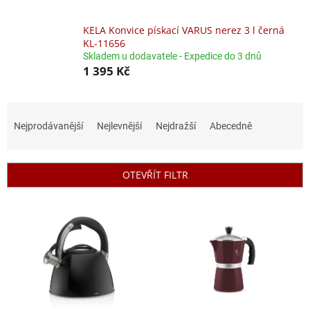
KELA Konvice pískací VARUS nerez 3 l černá
KL-11656
Skladem u dodavatele - Expedice do 3 dnů
1 395 Kč
Ř
a
Nejprodávanější
Nejlevnější
Nejdražší
Abecedně
z
e
n
OTEVŘÍT FILTR
í
p
V
r
ý
o
p
d
i
u
s
k
p
t
r
ů