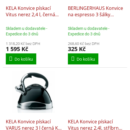
o
d
KELA Konvice pískací
BERLINGERHAUS Konvice
u
Vitus nerez 2,4 l, černá
na espresso 3 šálky
k
matná KL-12079
Leonardo Collection BH-
t
8565
Skladem u dodavatele -
Skladem u dodavatele -
ů
Expedice do 3 dnů
Expedice do 3 dnů
1 318,20 Kč bez DPH
268,60 Kč bez DPH
1 595 Kč
325 Kč
Do košíku
Do košíku
KELA Konvice pískací
KELA Konvice pískací
VARUS nerez 3 l černá KL-
Vitus nerez 2,4l, stříbrná