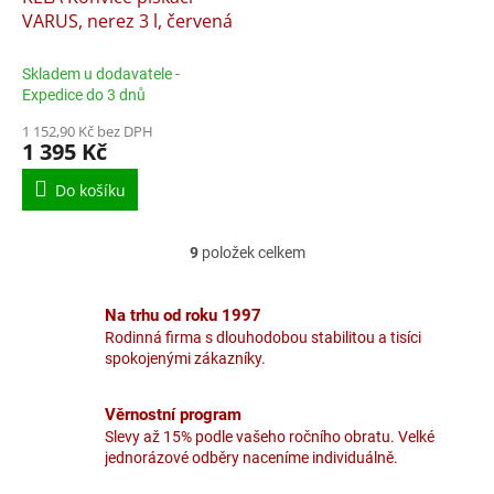
VARUS, nerez 3 l, červená
Skladem u dodavatele -
Expedice do 3 dnů
1 152,90 Kč bez DPH
1 395 Kč
Do košíku
9
položek celkem
O
v
l
Na trhu od roku 1997
á
Rodinná firma s dlouhodobou stabilitou a tisíci
d
spokojenými zákazníky.
a
c
í
Věrnostní program
p
Slevy až 15% podle vašeho ročního obratu. Velké
r
jednorázové odběry naceníme individuálně.
v
k