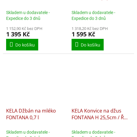
11656
matná KL-12078
Skladem u dodavatele -
Skladem u dodavatele -
Expedice do 3 dnů
Expedice do 3 dnů
1 152,90 Kč bez DPH
1 318,20 Kč bez DPH
1 395 Kč
1 595 Kč
Do košíku
Do košíku
KELA Džbán na mléko
KELA Konvice na džus
FONTANA 0,7 l
FONTANA H 25,5cm / Ř
11cm / 1,5
Skladem u dodavatele -
Skladem u dodavatele -