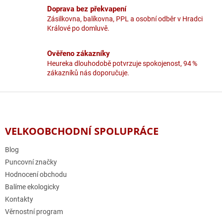
y
Doprava bez překvapení
v
Zásilkovna, balíkovna, PPL a osobní odběr v Hradci
ý
Králové po domluvě.
p
i
Ověřeno zákazníky
s
u
Heureka dlouhodobě potvrzuje spokojenost, 94 %
zákazníků nás doporučuje.
Z
á
p
a
VELKOOBCHODNÍ SPOLUPRÁCE
t
í
Blog
Puncovní značky
Hodnocení obchodu
Balíme ekologicky
Kontakty
Věrnostní program