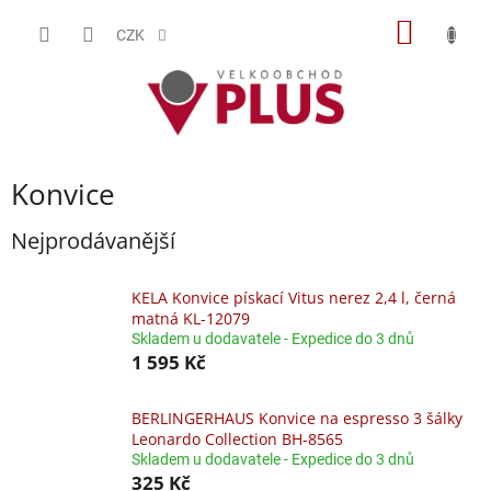
Přejít
NÁKUP
na
CZK
obsah
KOŠÍK
Konvice
Nejprodávanější
KELA Konvice pískací Vitus nerez 2,4 l, černá
matná KL-12079
Skladem u dodavatele - Expedice do 3 dnů
1 595 Kč
BERLINGERHAUS Konvice na espresso 3 šálky
Leonardo Collection BH-8565
Skladem u dodavatele - Expedice do 3 dnů
325 Kč