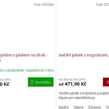
Kód:
435260
Kód:
ID
systém s páskem na druk -
textilní pásek s trojzubcem
á
em u dodavatele - Expedice do 3 dnů
od 390 Kč bez DPH
bez DPH
D
Do košíku
471,90 Kč
0 Kč
od
Textilní pásek s trojzubce a pojis
klipem pro identifikátory.
Modrá
Zelená
Červená
T