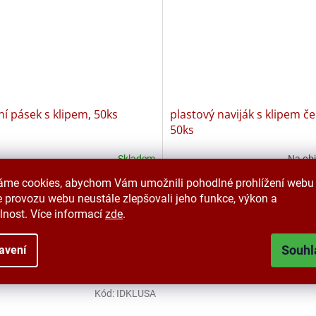
lní pásek s klipem, 50ks
plastový naviják s klipem če
50ks
Skladem
Na ob
áme cookies, abychom Vám umožnili pohodlné prohlížení webu 
 bez DPH
969 Kč bez DPH
DETAIL
Do 
 Kč
1 172,50 Kč
 provozu webu neustále zlepšovali jeho funkce, výkon a
lnost. Více informací
zde
.
ní pásek vybavený kovovým klipsem
Černý plastový naviják s páskem 
hycení identifikátoru.
uchycení jmenovky.
Souhl
avení
á
Černá
Kód:
IDKLUSA