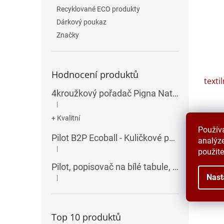
Recyklované ECO produkty
Dárkový poukaz
Značky
Hodnocení produktů
texti
4kroužkový pořadač Pigna Nature Flowers - A4, 35 mm, mix motivů
|
Hodnocení produktu je 5 z 5 hvězdiček.
+ Kvalitní
Použív
395 Kč
Pilot B2P Ecoball - Kuličkové pero
478
analýze
|
použite
Hodnocení produktu je 5 z 5 hvězdiček.
Textil
Pilot, popisovač na bílé tabule, seříznutý hrot, V-Board Master Chisel
pro uc
Nast
|
Hodnocení produktu je 5 z 5 hvězdiček.
Modr
Top 10 produktů