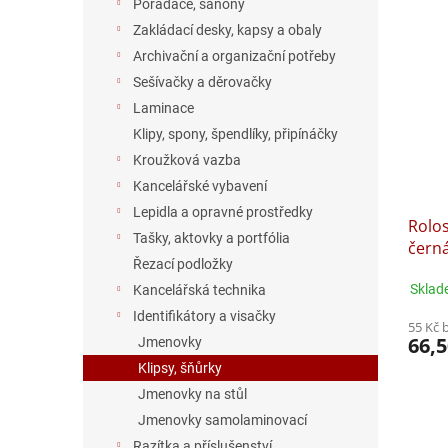
Pořadače, šanony
Zakládací desky, kapsy a obaly
Archivační a organizační potřeby
Sešívačky a děrovačky
Laminace
Klipy, spony, špendlíky, připínáčky
Kroužková vazba
Kancelářské vybavení
Lepidla a opravné prostředky
Rolo
Tašky, aktovky a portfólia
čern
Řezací podložky
Sklad
Kancelářská technika
Identifikátory a visačky
55 Kč 
66,5
Jmenovky
Klipsy, šňůrky
Jmenovky na stůl
Jmenovky samolaminovací
Razítka a příslušenství