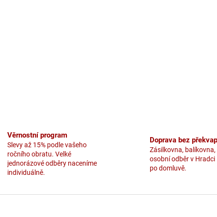
á
d
a
c
í
p
r
v
k
y
v
ý
p
i
s
Věrnostní program
Doprava bez překvap
u
Slevy až 15% podle vašeho
Zásilkovna, balíkovna,
ročního obratu. Velké
osobní odběr v Hradci
jednorázové odběry naceníme
po domluvě.
individuálně.