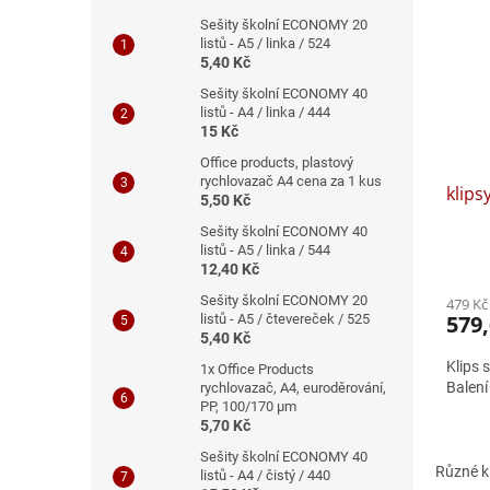
Sešity školní ECONOMY 20
listů - A5 / linka / 524
5,40 Kč
Sešity školní ECONOMY 40
listů - A4 / linka / 444
15 Kč
Office products, plastový
rychlovazač A4 cena za 1 kus
klips
5,50 Kč
Sešity školní ECONOMY 40
listů - A5 / linka / 544
12,40 Kč
Sešity školní ECONOMY 20
479 Kč
579,
listů - A5 / čtevereček / 525
5,40 Kč
Klips 
1x Office Products
Balení
rychlovazač, A4, euroděrování,
PP, 100/170 μm
5,70 Kč
Sešity školní ECONOMY 40
Různé kl
listů - A4 / čistý / 440