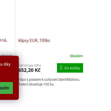
rná,
klipsy EUR, 100ks
jednávku
Skladem
a díky
539 Kč bez DPH
košíku
Do košíku
652,20 Kč
pro
Klips s páskem k uchycení identifikátoru.
Balení obsahuje 100 ks.
asím