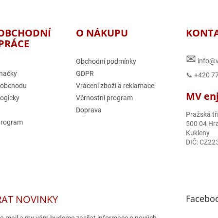
OBCHODNÍ
O NÁKUPU
KONT
PRÁCE
✉
info@v
Obchodní podmínky
načky
GDPR
📞 +420 7
 obchodu
Vrácení zboží a reklamace
MV enjo
logicky
Věrnostní program
Doprava
Pražská tř
program
500 04 Hra
Kukleny
DIČ: CZ22
RAT NOVINKY
Facebo
j e-mail a my vám budeme zasílat informace o nových