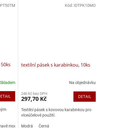
TPT50TM
Kód:
IDTPK10MO
, 50ks
textilní pásek s karabinkou, 10ks
Skladem
Na objednávku
246 Kč bez DPH
ETAIL
DETAIL
297,70 Kč
tným
Textilní pásek s kovovou karabinkou pro
víceúčelové použití.
mavě modrá
Modrá
Černá