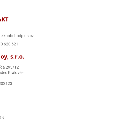
AKT
elkoobchodplus.cz
70 620 621
y, s.r.o.
ída 293/12
dec Králové -
302123
ok