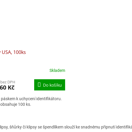
y USA, 100ks
Skladem
 bez DPH
Do košíku
60 Kč
s páskem k uchycení identifikátoru.
 obsahuje 100 ks.
O
v
ipsy, šňůrky či klipsy se špendlíkem slouží ke snadnému připnutí identifi
l