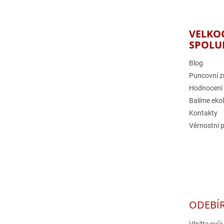
p
a
t
VELKO
í
SPOLU
Blog
Puncovní z
Hodnocení
Balíme eko
Kontakty
Věrnostní 
ODEBÍ
Vložte svů