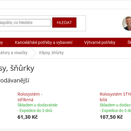
HLEDAT
by
Kancelářské potřeby a vybavení
Výtvarné potřeby
Š
kátory a visačky
Klipsy, šňůrky
sy, šňůrky
odávanější
Rolosystém -
Rolosystém STYL
stříbrná
bílá
Skladem u dodavatele
Skladem u dodav
- Expedice do 3 dnů
- Expedice do 3 d
61,30 Kč
107,50 Kč