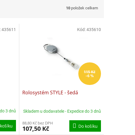
10
položek celkem
:
435611
Kód:
435610
115 Kč
–6 %
Rolosystém STYLE - šedá
 do 3 dnů
Skladem u dodavatele - Expedice do 3 dnů
88,80 Kč bez DPH
košíku
Do košíku
107,50 Kč