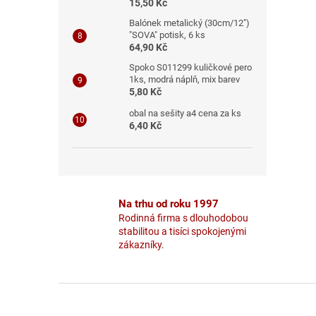
15,50 Kč
Balónek metalický (30cm/12")
"SOVA" potisk, 6 ks
64,90 Kč
Spoko S011299 kuličkové pero
1ks, modrá náplň, mix barev
5,80 Kč
obal na sešity a4 cena za ks
6,40 Kč
Na trhu od roku 1997
Rodinná firma s dlouhodobou
stabilitou a tisíci spokojenými
zákazníky.
Z
á