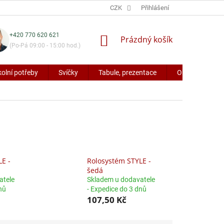
CZK
Přihlášení
+420 770 620 621
NÁKUPNÍ
Prázdný košík
(Po-Pá 09:00 - 15:00 hod.)
KOŠÍK
kolní potřeby
Svíčky
Tabule, prezentace
Obaly a potřeb
E -
Rolosystém STYLE -
šedá
atele
Skladem u dodavatele
nů
- Expedice do 3 dnů
107,50 Kč