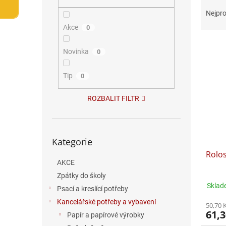
Ř
n
a
e
Nejpro
z
l
Akce
0
e
V
n
Novinka
0
ý
í
p
p
i
Tip
r
0
s
o
p
d
ROZBALIT FILTR
r
u
o
k
d
t
Přeskočit
Kategorie
kategorie
u
ů
Rolos
k
AKCE
t
ů
Zpátky do školy
Sklad
Psací a kreslící potřeby
Kancelářské potřeby a vybavení
50,70 
61,3
Papír a papírové výrobky