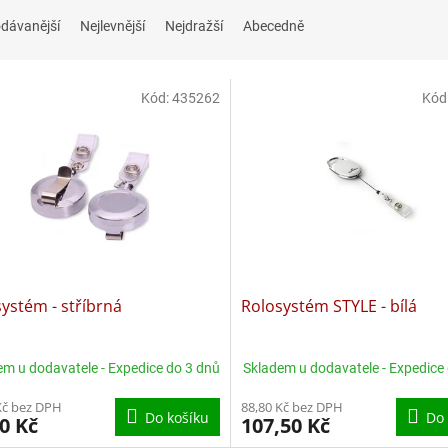
dávanější
Nejlevnější
Nejdražší
Abecedně
Kód:
435262
Kód
ystém - stříbrná
Rolosystém STYLE - bílá
em u dodavatele - Expedice do 3 dnů
Skladem u dodavatele - Expedice
Kč bez DPH
88,80 Kč bez DPH
Do košíku
Do 
0 Kč
107,50 Kč