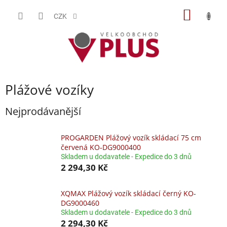
Přejít
NÁKUP
na
CZK
obsah
KOŠÍK
Plážové vozíky
Nejprodávanější
PROGARDEN Plážový vozík skládací 75 cm
červená KO-DG9000400
Skladem u dodavatele - Expedice do 3 dnů
2 294,30 Kč
XQMAX Plážový vozík skládací černý KO-
DG9000460
Skladem u dodavatele - Expedice do 3 dnů
2 294,30 Kč