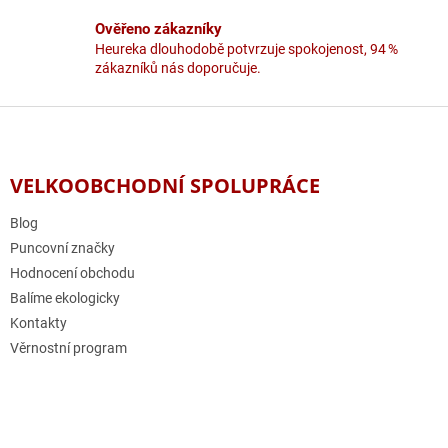
i
Ověřeno zákazníky
s
u
Heureka dlouhodobě potvrzuje spokojenost, 94 %
zákazníků nás doporučuje.
Z
á
p
a
VELKOOBCHODNÍ SPOLUPRÁCE
t
í
Blog
Puncovní značky
Hodnocení obchodu
Balíme ekologicky
Kontakty
Věrnostní program