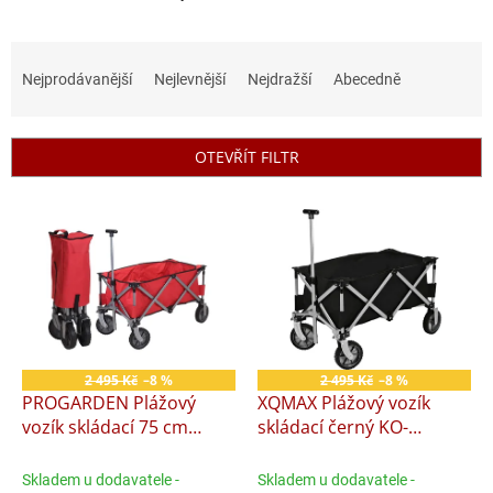
Ř
a
Nejprodávanější
Nejlevnější
Nejdražší
Abecedně
z
e
n
OTEVŘÍT FILTR
í
p
V
r
ý
o
p
d
i
u
s
k
p
t
r
ů
o
2 495 Kč
–8 %
2 495 Kč
–8 %
d
PROGARDEN Plážový
XQMAX Plážový vozík
u
vozík skládací 75 cm
skládací černý KO-
k
červená KO-DG9000400
DG9000460
t
Skladem u dodavatele -
Skladem u dodavatele -