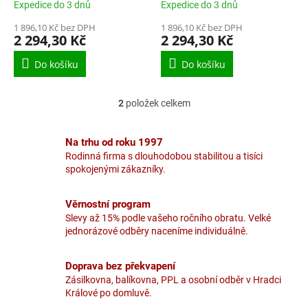
ů
Expedice do 3 dnů
Expedice do 3 dnů
1 896,10 Kč bez DPH
1 896,10 Kč bez DPH
2 294,30 Kč
2 294,30 Kč
Do košíku
Do košíku
2
položek celkem
O
v
l
Na trhu od roku 1997
á
Rodinná firma s dlouhodobou stabilitou a tisíci
d
spokojenými zákazníky.
a
c
í
Věrnostní program
p
Slevy až 15% podle vašeho ročního obratu. Velké
r
jednorázové odběry naceníme individuálně.
v
k
y
Doprava bez překvapení
v
Zásilkovna, balíkovna, PPL a osobní odběr v Hradci
ý
Králové po domluvě.
p