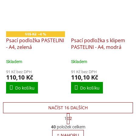
115 Kč
–4 %
Psací podložka PASTELINI
Psací podložka s klipem
- A4, zelená
PASTELINI - A4, modrá
Skladem
Skladem
91 Kč bez DPH
91 Kč bez DPH
110,10 Kč
110,10 Kč
Do košíku
Do košíku
NAČÍST 16 DALŠÍCH
S
1
2
t
O
r
40
položek celkem
v
á
l
NAHORU
n