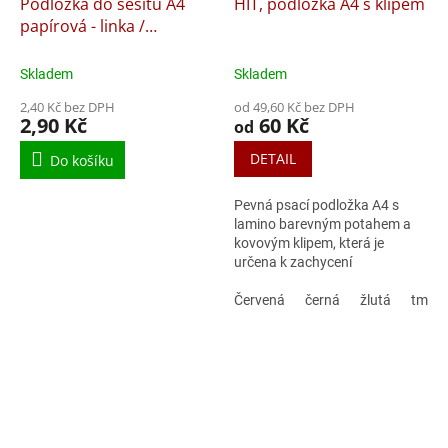
Podložka do sešitů A4
HIT, podložka A4 s klipem
papírová - linka /
čtvereček
Skladem
Skladem
2,40 Kč bez DPH
od 49,60 Kč bez DPH
2,90 Kč
60 Kč
od
DETAIL
Do košíku
Pevná psací podložka A4 s
lamino barevným potahem a
kovovým klipem, která je
určena k zachycení
dokumentů. Šikovný pomocník
při vyplňování dokumentů, při
Červená
černá
žlutá
tmav
prezentacích...