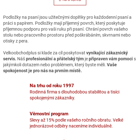
á
k
o
d
v
a
Podložky na psaní jsou užitečnými doplňky pro každodenní psaní a
á
c
práci s papírem. Podložky mají příjemný povrch, který poskytuje
n
í
příjemnou podporu pro vaši ruku při psaní. Chrání povrch vašeho
í
p
stolu nebo pracovního prostoru před poškrábáním, skvrnami nebo
r
otisky z pera.
v
k
Velkoobchodplus si klade za cíl poskytovat
vynikající zákaznický
y
servis.
Náš
profesionální a přátelský tým
je
připraven vám pomoci
s
v
jakýmkoli dotazem nebo problémem, který byste měli.
Vaše
ý
spokojenost je pro nás na prvním místě.
p
i
Na trhu od roku 1997
s
Rodinná firma s dlouhodobou stabilitou a tisíci
u
spokojenými zákazníky.
Věrnostní program
Slevy až 15% podle vašeho ročního obratu. Velké
jednorázové odběry naceníme individuálně.