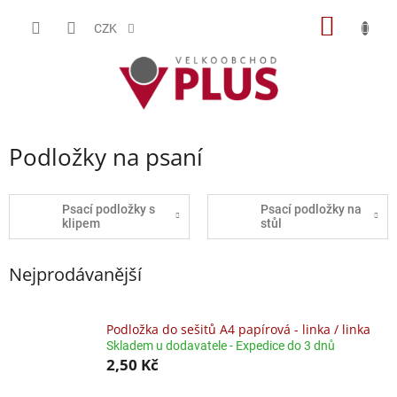
Přejít
NÁKUP
na
CZK
obsah
KOŠÍK
Podložky na psaní
Psací podložky s
Psací podložky na
klipem
stůl
Nejprodávanější
Podložka do sešitů A4 papírová - linka / linka
Skladem u dodavatele - Expedice do 3 dnů
2,50 Kč