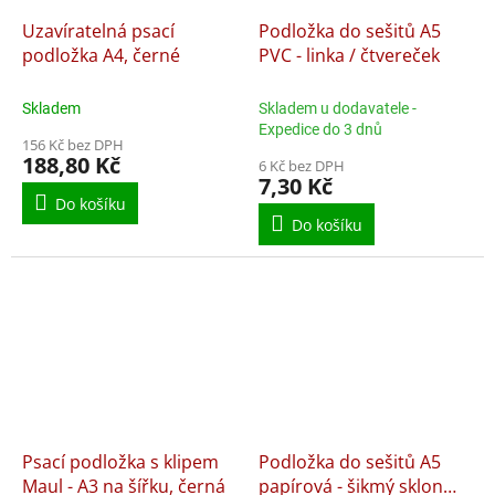
Uzavíratelná psací
Podložka do sešitů A5
podložka A4, černé
PVC - linka / čtvereček
Skladem
Skladem u dodavatele -
Expedice do 3 dnů
156 Kč bez DPH
188,80 Kč
6 Kč bez DPH
7,30 Kč
Do košíku
Do košíku
Psací podložka s klipem
Podložka do sešitů A5
Maul - A3 na šířku, černá
papírová - šikmý sklon