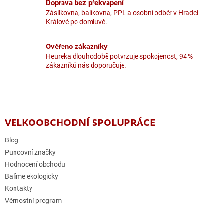
Doprava bez překvapení
Zásilkovna, balíkovna, PPL a osobní odběr v Hradci
Králové po domluvě.
Ověřeno zákazníky
Heureka dlouhodobě potvrzuje spokojenost, 94 %
zákazníků nás doporučuje.
Z
á
p
a
VELKOOBCHODNÍ SPOLUPRÁCE
t
í
Blog
Puncovní značky
Hodnocení obchodu
Balíme ekologicky
Kontakty
Věrnostní program