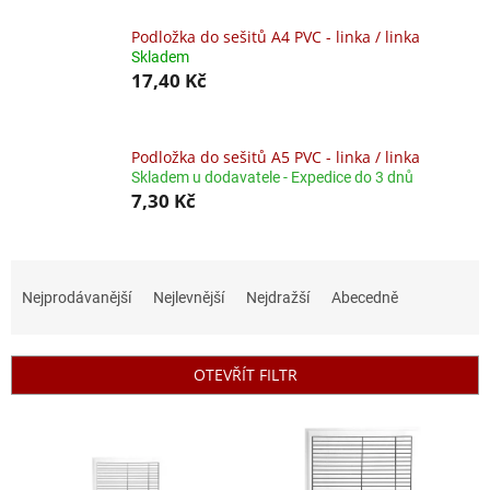
Podložka do sešitů A4 PVC - linka / linka
Skladem
17,40 Kč
Podložka do sešitů A5 PVC - linka / linka
Skladem u dodavatele - Expedice do 3 dnů
7,30 Kč
Ř
a
Nejprodávanější
Nejlevnější
Nejdražší
Abecedně
z
e
n
OTEVŘÍT FILTR
í
p
V
r
ý
o
p
d