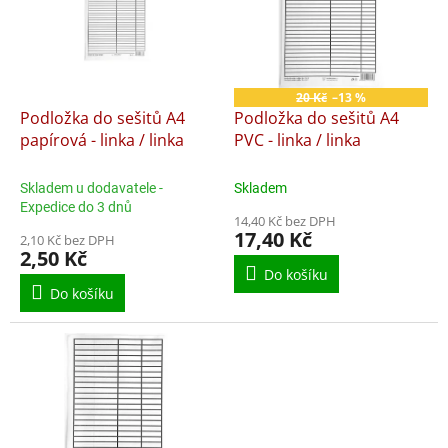
i
u
s
k
p
t
r
ů
o
20 Kč
–13 %
d
Podložka do sešitů A4
Podložka do sešitů A4
u
papírová - linka / linka
PVC - linka / linka
k
t
Skladem u dodavatele -
Skladem
ů
Expedice do 3 dnů
14,40 Kč bez DPH
17,40 Kč
2,10 Kč bez DPH
2,50 Kč
Do košíku
Do košíku