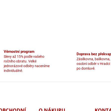
Věrnostní program
Doprava bez překvap
Slevy až 15% podle vašeho
Zásilkovna, balíkovna,
ročního obratu. Velké
osobní odběr v Hradci
jednorázové odběry naceníme
po domluvě.
individuálně.
OBCHODNÍ
O NÁKUPU
KONT