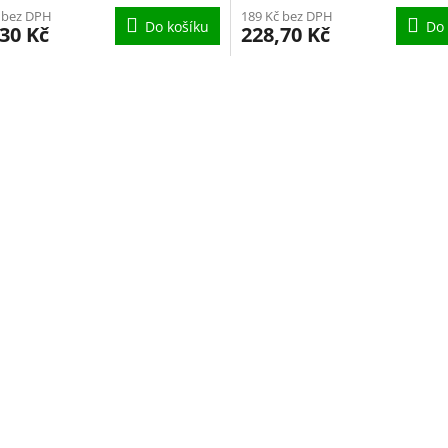
 bez DPH
189 Kč bez DPH
Do košíku
Do 
30 Kč
228,70 Kč
O
v
l
á
d
a
c
í
p
r
v
k
y
v
ý
p
i
s
u