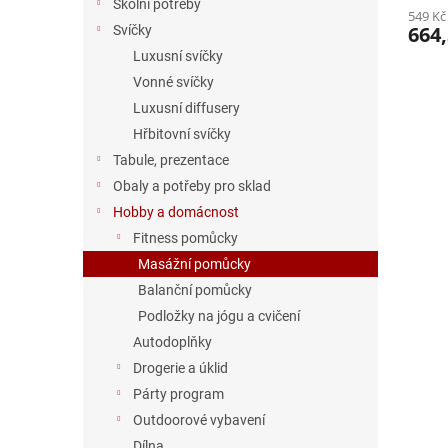
Školní potřeby
549 Kč
664,
Svíčky
Luxusní svíčky
Vonné svíčky
Luxusní diffusery
Hřbitovní svíčky
Tabule, prezentace
Obaly a potřeby pro sklad
Hobby a domácnost
Fitness pomůcky
Masážní pomůcky
Balanční pomůcky
Podložky na jógu a cvičení
Autodoplňky
Drogerie a úklid
Párty program
Outdoorové vybavení
Dílna