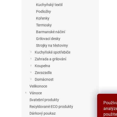
Kuchyňský textil
Podložky
Kořenky
Termosky
Barmanské náčiní
Grilovací desky
Strojky na těstoviny
Kuchyňské spotřebiče
Zahrada a grilování
Koupelna
Zavazadla
Domácnost
Velikonoce
Vánoce
Svatební produkty
Použív
Recyklované ECO produkty
analýze
Dárkový poukaz
použite