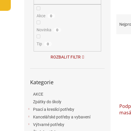
n
e
l
Ř
Akce
0
a
Nejpro
z
Novinka
0
e
V
n
Tip
0
ý
í
p
p
ROZBALIT FILTR
i
r
s
o
p
d
Přeskočit
r
u
Kategorie
kategorie
o
k
d
t
AKCE
u
ů
Zpátky do školy
Podp
k
Psací a kreslící potřeby
masá
t
Kancelářské potřeby a vybavení
ů
Výtvarné potřeby