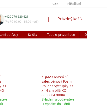
CZK
Přihlášení
+420 770 620 621
NÁKUPNÍ
Prázdný košík
(Po-Pá 09:00 - 15:00 hod.)
KOŠÍK
kolní potřeby
Svíčky
Tabule, prezentace
Obaly a potřeb
í
XQMAX Masážní
oam
válec pěnový Foam
y 33
Roller s výstupky 33
 KO-
x 14 cm bílá KO-
8CS000430bila
atele
Skladem u dodavatele
nů
- Expedice do 3 dnů