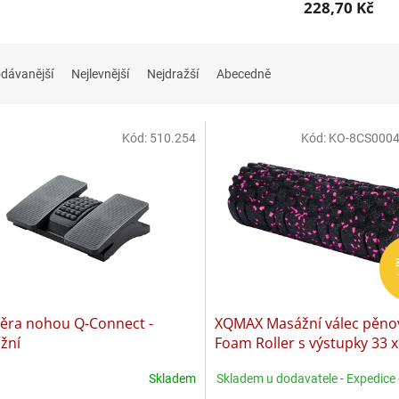
228,70 Kč
dávanější
Nejlevnější
Nejdražší
Abecedně
Kód:
510.254
Kód:
KO-8CS000
ěra nohou Q-Connect -
XQMAX Masážní válec pěno
žní
Foam Roller s výstupky 33 
růžová KO-8CS000430ruzo
Skladem
Skladem u dodavatele - Expedice