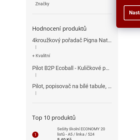
Značky
Nast
Hodnocení produktů
4kroužkový pořadač Pigna Nature Flowers - A4, 35 mm, mix motivů
|
Hodnocení produktu je 5 z 5 hvězdiček.
+ Kvalitní
Pilot B2P Ecoball - Kuličkové pero
|
Hodnocení produktu je 5 z 5 hvězdiček.
Pilot, popisovač na bílé tabule, seříznutý hrot, V-Board Master Chisel
|
Hodnocení produktu je 5 z 5 hvězdiček.
Top 10 produktů
Sešity školní ECONOMY 20
listů - A5 / linka / 524
5,40 Kč