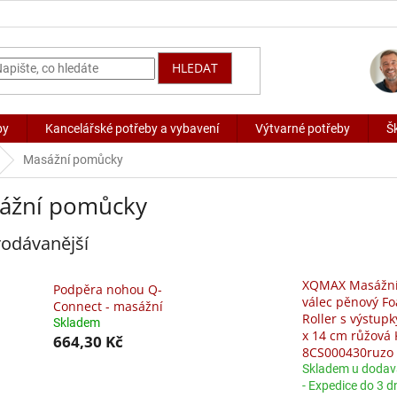
HLEDAT
by
Kancelářské potřeby a vybavení
Výtvarné potřeby
Š
Masážní pomůcky
ážní pomůcky
odávanější
XQMAX Masážn
Podpěra nohou Q-
válec pěnový F
Connect - masážní
Roller s výstupk
Skladem
x 14 cm růžová
664,30 Kč
8CS000430ruzo
Skladem u dodav
- Expedice do 3 d