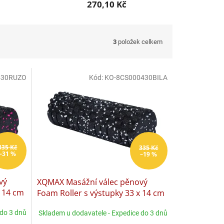
270,10 Kč
3
položek celkem
430RUZO
Kód:
KO-8CS000430BILA
335 Kč
335 Kč
–31 %
–19 %
vý
XQMAX Masážní válec pěnový
x 14 cm
Foam Roller s výstupky 33 x 14 cm
bílá KO-8CS000430bila
 do 3 dnů
Skladem u dodavatele - Expedice do 3 dnů