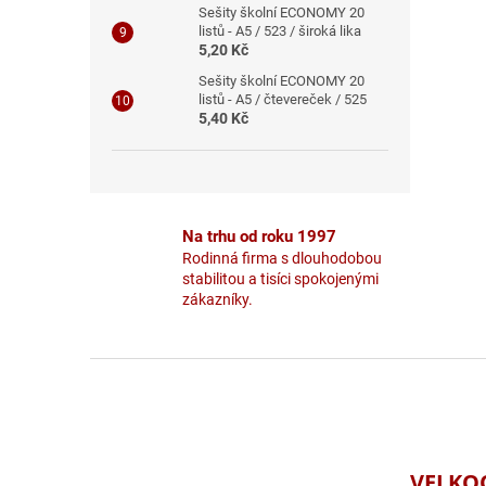
Sešity školní ECONOMY 20
listů - A5 / 523 / široká lika
5,20 Kč
Sešity školní ECONOMY 20
listů - A5 / čtevereček / 525
5,40 Kč
Na trhu od roku 1997
Rodinná firma s dlouhodobou
stabilitou a tisíci spokojenými
zákazníky.
Z
á
p
a
t
VELKO