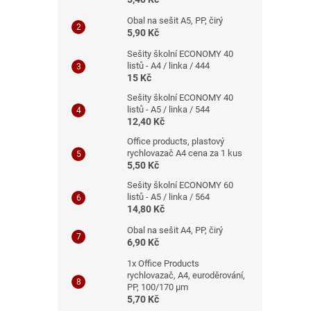
Obal na sešit A5, PP, čirý
5,90 Kč
Sešity školní ECONOMY 40
listů - A4 / linka / 444
15 Kč
Sešity školní ECONOMY 40
listů - A5 / linka / 544
12,40 Kč
Office products, plastový
rychlovazač A4 cena za 1 kus
5,50 Kč
Sešity školní ECONOMY 60
listů - A5 / linka / 564
14,80 Kč
Obal na sešit A4, PP, čirý
6,90 Kč
1x Office Products
rychlovazač, A4, euroděrování,
PP, 100/170 μm
5,70 Kč