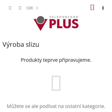
Přejít
NÁKUP
na
CZK
obsah
KOŠÍK
Výroba slizu
Produkty teprve připravujeme.
Můžete se ale podívat na ostatní kategorie.