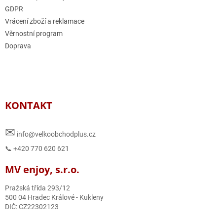
GDPR
Vrácení zboží a reklamace
Věrnostní program
Doprava
KONTAKT
✉
info@velkoobchodplus.cz
📞 +420 770 620 621
MV enjoy, s.r.o.
Pražská třída 293/12
500 04 Hradec Králové - Kukleny
DIČ: CZ22302123