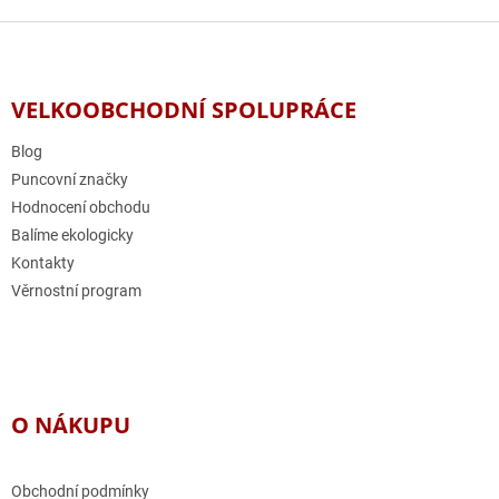
Z
á
p
a
VELKOOBCHODNÍ SPOLUPRÁCE
t
í
Blog
Puncovní značky
Hodnocení obchodu
Balíme ekologicky
Kontakty
Věrnostní program
O NÁKUPU
Obchodní podmínky