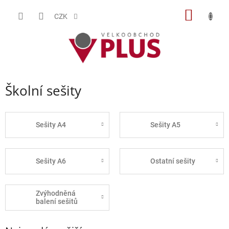
Přejít
NÁKUP
na
CZK
obsah
KOŠÍK
Školní sešity
Sešity A4
Sešity A5
Sešity A6
Ostatní sešity
Zvýhodněná
balení sešitů