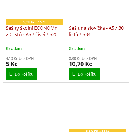
5,90 Kč
–15 %
Sešity školní ECONOMY
Sešit na slovíčka - A5 / 30
20 listů - A5 / čistý / 520
listů / 534
Skladem
Skladem
4,10 Kč bez DPH
8,80 Kč bez DPH
5 Kč
10,70 Kč
Do košíku
Do košíku
8,80 Kč
–11 %