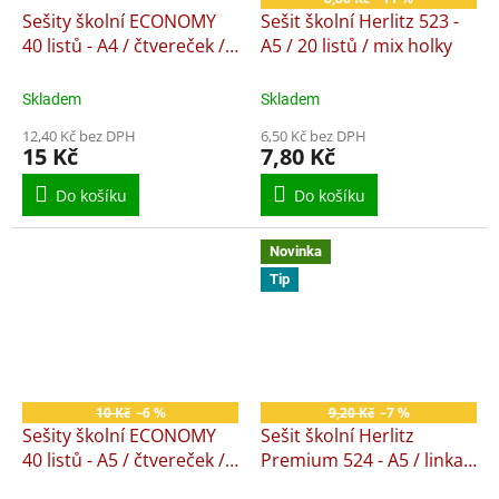
Sešity školní ECONOMY
Sešit školní Herlitz 523 -
40 listů - A4 / čtvereček /
A5 / 20 listů / mix holky
445
Skladem
Skladem
12,40 Kč bez DPH
6,50 Kč bez DPH
15 Kč
7,80 Kč
Do košíku
Do košíku
Novinka
Tip
10 Kč
–6 %
9,20 Kč
–7 %
Sešity školní ECONOMY
Sešit školní Herlitz
40 listů - A5 / čtvereček /
Premium 524 - A5 / linka /
545
20 listů