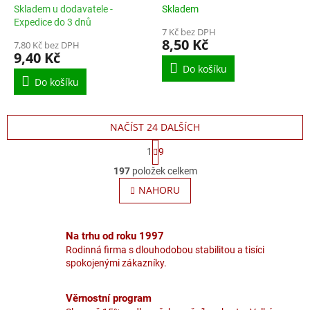
Skladem u dodavatele -
Skladem
Expedice do 3 dnů
7 Kč bez DPH
8,50 Kč
7,80 Kč bez DPH
9,40 Kč
Do košíku
Do košíku
NAČÍST 24 DALŠÍCH
S
1
9
t
O
r
197
položek celkem
v
á
l
NAHORU
n
á
k
o
d
v
a
Na trhu od roku 1997
á
c
n
Rodinná firma s dlouhodobou stabilitou a tisíci
í
í
spokojenými zákazníky.
p
r
v
Věrnostní program
k