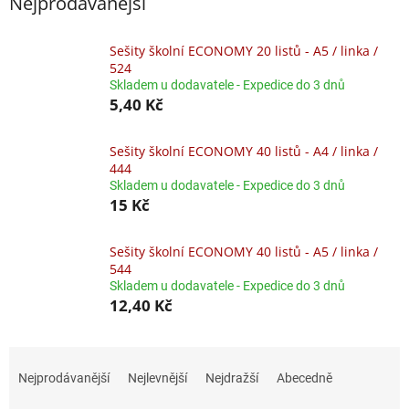
Nejprodávanější
Sešity školní ECONOMY 20 listů - A5 / linka /
524
Skladem u dodavatele - Expedice do 3 dnů
5,40 Kč
Sešity školní ECONOMY 40 listů - A4 / linka /
444
Skladem u dodavatele - Expedice do 3 dnů
15 Kč
Sešity školní ECONOMY 40 listů - A5 / linka /
544
Skladem u dodavatele - Expedice do 3 dnů
12,40 Kč
Ř
a
Nejprodávanější
Nejlevnější
Nejdražší
Abecedně
z