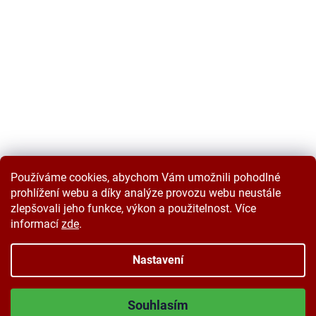
Používáme cookies, abychom Vám umožnili pohodlné
prohlížení webu a díky analýze provozu webu neustále
zlepšovali jeho funkce, výkon a použitelnost. Více
informací
zde
.
Vytvořil Shoptet
Nastavení
Copyright 2026
Velkoobchodplus.cz
. Všechna práva vyhrazena.
Souhlasím
Upravit nastavení cookies