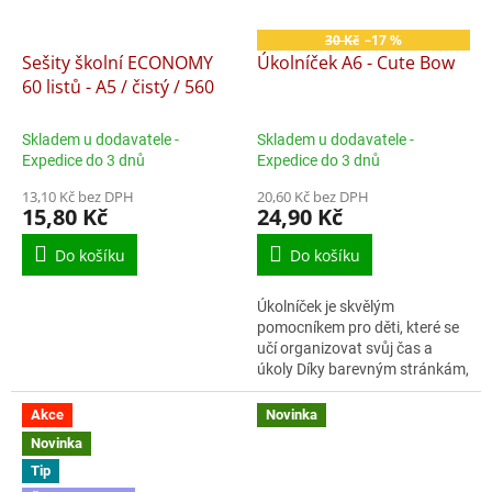
30 Kč
–17 %
Sešity školní ECONOMY
Úkolníček A6 - Cute Bow
60 listů - A5 / čistý / 560
Skladem u dodavatele -
Skladem u dodavatele -
Expedice do 3 dnů
Expedice do 3 dnů
13,10 Kč bez DPH
20,60 Kč bez DPH
15,80 Kč
24,90 Kč
Do košíku
Do košíku
Úkolníček je skvělým
pomocníkem pro děti, které se
učí organizovat svůj čas a
úkoly Díky barevným stránkám,
rozdělení na dny a měsíce si
snadno naplánují povinnosti a
Akce
Novinka
termíny...
Novinka
Tip