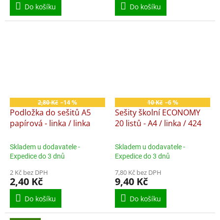
Do košíku
Do košíku
2,80 Kč
–14 %
10 Kč
–6 %
Podložka do sešitů A5
Sešity školní ECONOMY
papírová - linka / linka
20 listů - A4 / linka / 424
Skladem u dodavatele -
Skladem u dodavatele -
Expedice do 3 dnů
Expedice do 3 dnů
2 Kč bez DPH
7,80 Kč bez DPH
2,40 Kč
9,40 Kč
Do košíku
Do košíku