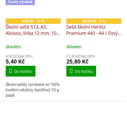
Český výrobek
6,30 Kč
–14 %
26,50 Kč
–2 %
Školní sešit 513, A5,
Sešit školní Herlitz
Aloisov, linka 12 mm, 10
Premium 440 - A4 / čistý /
listů
40 listů
Skladem
Skladem
4,50 Kč bez DPH
21,30 Kč bez DPH
5,40 Kč
25,80 Kč
Do košíku
Do košíku
Školní sešity vyrobené ze 100%
kvalitní celulózy, bezdřevý 70 g
papír.