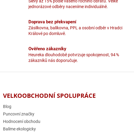
Slevy až 15% podle vašeho ročního obratu. Velké
y
jednorázové odběry naceníme individuálně.
v
ý
p
Doprava bez překvapení
i
Zásilkovna, balíkovna, PPL a osobní odběr v Hradci
s
Králové po domluvě.
u
Ověřeno zákazníky
Heureka dlouhodobě potvrzuje spokojenost, 94 %
zákazníků nás doporučuje.
Z
á
p
a
VELKOOBCHODNÍ SPOLUPRÁCE
t
í
Blog
Puncovní značky
Hodnocení obchodu
Balíme ekologicky