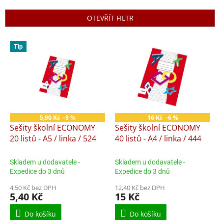
e
n
OTEVŘÍT FILTR
í
p
V
r
Tip
ý
o
p
d
i
u
s
k
p
t
r
ů
o
5,90 Kč
–8 %
16 Kč
–6 %
d
Sešity školní ECONOMY
Sešity školní ECONOMY
u
20 listů - A5 / linka / 524
40 listů - A4 / linka / 444
k
t
Skladem u dodavatele -
Skladem u dodavatele -
ů
Expedice do 3 dnů
Expedice do 3 dnů
4,50 Kč bez DPH
12,40 Kč bez DPH
5,40 Kč
15 Kč
Do košíku
Do košíku