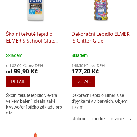
i
r
s
o
p
d
r
u
o
k
d
t
Školní tekuté lepidlo
Dekorační Lepidlo ELMER
u
ů
ELMER´S School Glue
´S Glitter Glue
k
Liquid White
t
Skladem
Skladem
ů
od 82,60 Kč bez DPH
146,50 Kč bez DPH
99,90 Kč
177,20 Kč
od
DETAIL
DETAIL
Školní tekuté lepidlo v extra
Dekorační lepidlo Elmer´s se
velkém balení. Ideální také
třpytkami v 7 barvách. Objem:
k vytvoření bílého základu pro
177 ml
sliz.
stříbrné
modré
růžové
zlat