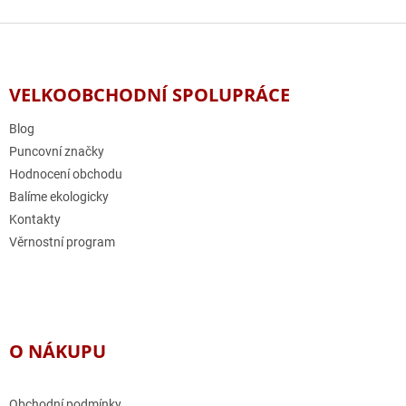
v
l
Z
á
á
d
p
a
a
VELKOOBCHODNÍ SPOLUPRÁCE
c
t
í
í
Blog
p
r
Puncovní značky
v
Hodnocení obchodu
k
Balíme ekologicky
y
v
Kontakty
ý
Věrnostní program
p
i
s
u
O NÁKUPU
Obchodní podmínky