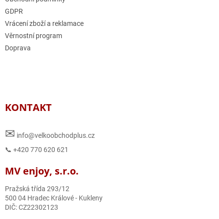
GDPR
Vrácení zboží a reklamace
Věrnostní program
Doprava
KONTAKT
✉
info@velkoobchodplus.cz
📞 +420 770 620 621
MV enjoy, s.r.o.
Pražská třída 293/12
500 04 Hradec Králové - Kukleny
DIČ: CZ22302123