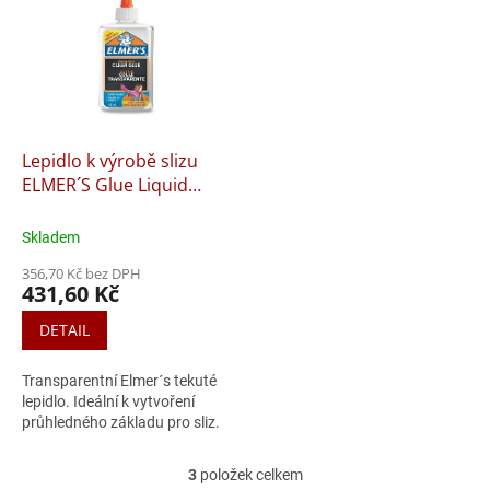
Lepidlo k výrobě slizu
ELMER´S Glue Liquid
Clear
Skladem
356,70 Kč bez DPH
431,60 Kč
DETAIL
Transparentní Elmer´s tekuté
lepidlo. Ideální k vytvoření
průhledného základu pro sliz.
3
položek celkem
O