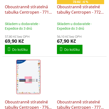
o
73 Kč
–6 %
d
Oboustranně stíratelná
Oboustranně stíratelné
u
tabulka Centropen - 7719
tabulky Centropen - 7729
k
/ formát A4 oboustranná
Mája
t
pro 1.třídu ZŠ
Skladem u dodavatele -
Skladem u dodavatele -
ů
Expedice do 3 dnů
Expedice do 3 dnů
57,80 Kč bez DPH
56,10 Kč bez DPH
69,90 Kč
67,90 Kč
Do košíku
Do košíku
Oboustranně stíratelné
Oboustranně stíratelné
tabulky Centropen - 7769
tabulky Centropen - 7779