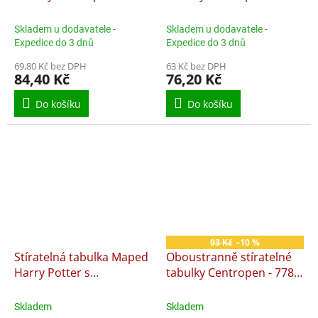
/ formát A4
/ 24 x 34 cm
Skladem u dodavatele -
Skladem u dodavatele -
Expedice do 3 dnů
Expedice do 3 dnů
69,80 Kč bez DPH
63 Kč bez DPH
84,40 Kč
76,20 Kč
Do košíku
Do košíku
93 Kč
–10 %
Stíratelná tabulka Maped
Oboustranně stíratelné
Harry Potter s
tabulky Centropen - 7789
příslušenstvím
/ formát A3
Skladem
Skladem