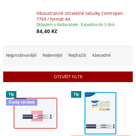
Oboustranně stíratelné tabulky Centropen -
7769 / formát A4
Skladem u dodavatele - Expedice do 3 dnů
84,40 Kč
Ř
a
Nejprodávanější
Nejlevnější
Nejdražší
Abecedně
z
e
n
OTEVŘÍT FILTR
í
p
V
r
Tip
Tip
ý
o
Český výrobek
p
d
i
u
s
k
p
t
r
ů