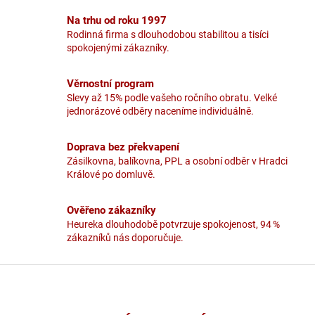
l
Na trhu od roku 1997
á
Rodinná firma s dlouhodobou stabilitou a tisíci
d
spokojenými zákazníky.
a
c
í
Věrnostní program
p
Slevy až 15% podle vašeho ročního obratu. Velké
r
jednorázové odběry naceníme individuálně.
v
k
y
Doprava bez překvapení
v
Zásilkovna, balíkovna, PPL a osobní odběr v Hradci
ý
Králové po domluvě.
p
i
Ověřeno zákazníky
s
u
Heureka dlouhodobě potvrzuje spokojenost, 94 %
zákazníků nás doporučuje.
Z
á
p