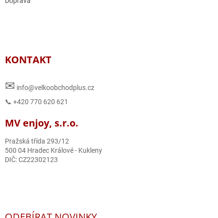
Doprava
KONTAKT
✉
info@velkoobchodplus.cz
📞 +420 770 620 621
MV enjoy, s.r.o.
Pražská třída 293/12
500 04 Hradec Králové - Kukleny
DIČ: CZ22302123
ODEBÍRAT NOVINKY