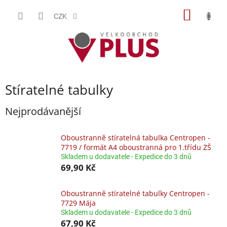
Přejít
NÁKUP
na
CZK
obsah
KOŠÍK
Stíratelné tabulky
Nejprodávanější
Oboustranně stíratelná tabulka Centropen -
7719 / formát A4 oboustranná pro 1.třídu ZŠ
Skladem u dodavatele - Expedice do 3 dnů
69,90 Kč
Oboustranně stíratelné tabulky Centropen -
7729 Mája
Skladem u dodavatele - Expedice do 3 dnů
67,90 Kč