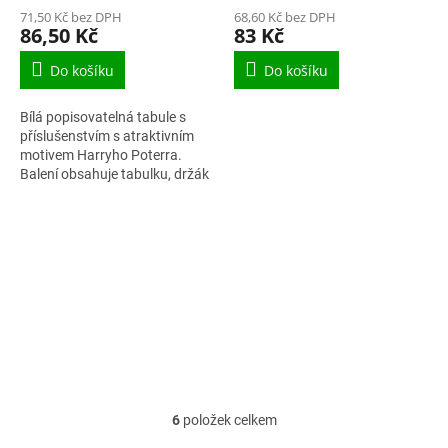
71,50 Kč bez DPH
68,60 Kč bez DPH
86,50 Kč
83 Kč
Do košíku
Do košíku
Bílá popisovatelná tabule s
příslušenstvím s atraktivním
motivem Harryho Poterra.
Balení obsahuje tabulku, držák
tabule, stěrku a popisovač.
6
položek celkem
O
v