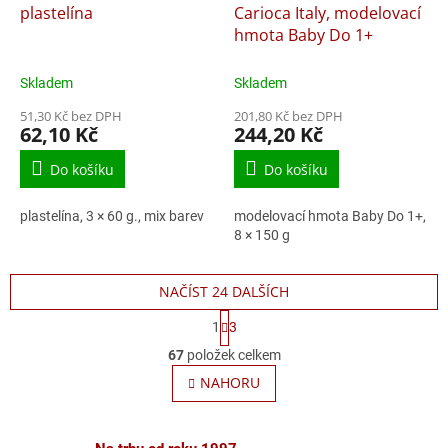
plastelína
Carioca Italy, modelovací
hmota Baby Do 1+
Skladem
Skladem
51,30 Kč bez DPH
201,80 Kč bez DPH
62,10 Kč
244,20 Kč
Do košíku
Do košíku
plastelína, 3 × 60 g., mix barev
modelovací hmota Baby Do 1+,
8 × 150 g
NAČÍST 24 DALŠÍCH
S
1
3
t
O
r
67
položek celkem
v
á
l
NAHORU
n
á
k
o
d
v
a