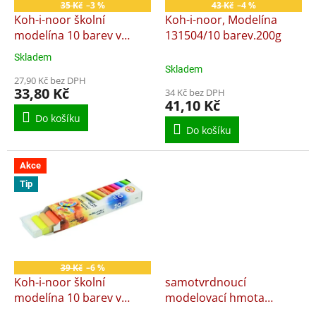
o
35 Kč
–3 %
43 Kč
–4 %
d
Koh-i-noor školní
Koh-i-noor, Modelína
u
modelína 10 barev v
131504/10 barev.200g
k
celofánu
Skladem
Průměrné
t
Skladem
hodnocení
ů
27,90 Kč bez DPH
produktu
33,80 Kč
34 Kč bez DPH
je
41,10 Kč
5,0
Do košíku
z
Do košíku
5
hvězdiček.
Akce
Tip
39 Kč
–6 %
Koh-i-noor školní
samotvrdnoucí
modelína 10 barev v
modelovací hmota
krabici 200g.
DO&DRY hypoalergenní