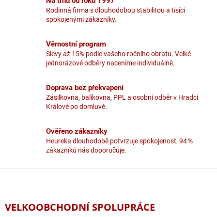
Na trhu od roku 1997
á
c
n
Rodinná firma s dlouhodobou stabilitou a tisíci
í
í
spokojenými zákazníky.
p
r
v
Věrnostní program
k
Slevy až 15% podle vašeho ročního obratu. Velké
y
jednorázové odběry naceníme individuálně.
v
ý
p
Doprava bez překvapení
i
Zásilkovna, balíkovna, PPL a osobní odběr v Hradci
s
Králové po domluvě.
u
Ověřeno zákazníky
Heureka dlouhodobě potvrzuje spokojenost, 94 %
zákazníků nás doporučuje.
Z
á
p
a
VELKOOBCHODNÍ SPOLUPRÁCE
t