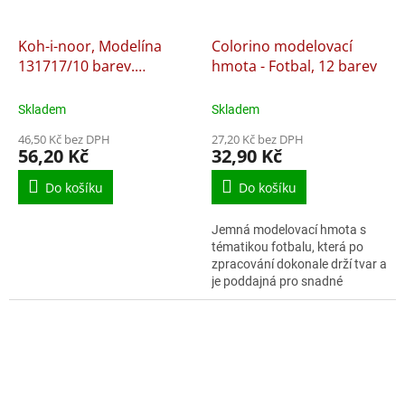
Koh-i-noor, Modelína
Colorino modelovací
131717/10 barev.
hmota - Fotbal, 12 barev
SUPERLEHKÁ
Skladem
Skladem
46,50 Kč bez DPH
27,20 Kč bez DPH
56,20 Kč
32,90 Kč
Do košíku
Do košíku
Jemná modelovací hmota s
tématikou fotbalu, která po
zpracování dokonale drží tvar a
je poddajná pro snadné
tvoření.