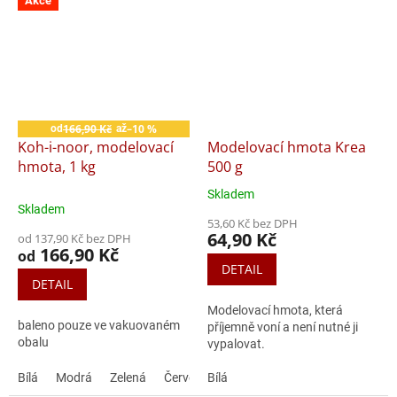
Akce
166,90 Kč
–10 %
od
až
Koh-i-noor, modelovací
Modelovací hmota Krea
hmota, 1 kg
500 g
Skladem
Průměrné
Skladem
hodnocení
53,60 Kč bez DPH
produktu
64,90 Kč
od 137,90 Kč bez DPH
je
166,90 Kč
od
4,7
DETAIL
z
DETAIL
5
Modelovací hmota, která
hvězdiček.
baleno pouze ve vakuovaném
příjemně voní a není nutné ji
obalu
vypalovat.
Bílá
Modrá
Zelená
Červená
Bílá
Šedá
Hnědá