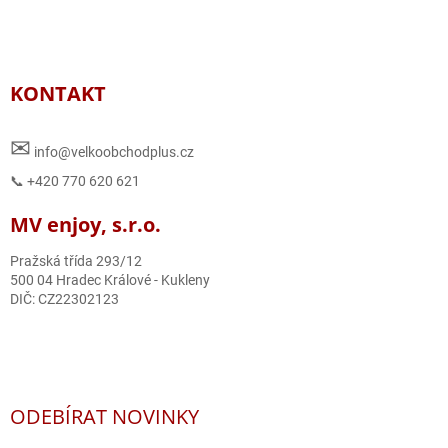
KONTAKT
✉
info@velkoobchodplus.cz
📞 +420 770 620 621
MV enjoy, s.r.o.
Pražská třída 293/12
500 04 Hradec Králové - Kukleny
DIČ: CZ22302123
ODEBÍRAT NOVINKY