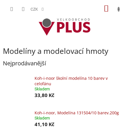
Přejít
NÁKUP
na
CZK
obsah
KOŠÍK
Modelíny a modelovací hmoty
Nejprodávanější
Koh-i-noor školní modelína 10 barev v
celofánu
Skladem
33,80 Kč
Koh-i-noor, Modelína 131504/10 barev.200g
Skladem
41,10 Kč