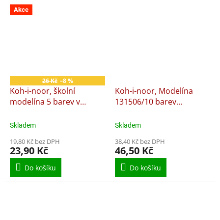
Akce
26 Kč
–8 %
Koh-i-noor, školní
Koh-i-noor, Modelína
modelína 5 barev v
131506/10 barev
celofánu
260g+špachtle
Skladem
Skladem
19,80 Kč bez DPH
38,40 Kč bez DPH
23,90 Kč
46,50 Kč
Do košíku
Do košíku