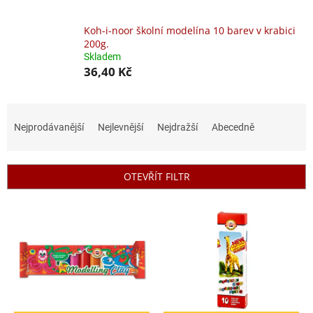
Koh-i-noor školní modelína 10 barev v krabici
200g.
Skladem
36,40 Kč
Ř
a
Nejprodávanější
Nejlevnější
Nejdražší
Abecedně
z
e
n
OTEVŘÍT FILTR
í
p
V
r
ý
o
p
d
i
u
s
k
p
t
r
ů