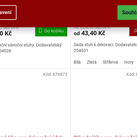
m
Souhl
avení
Skladem
od 35,90 Kč bez DPH
Kč bez DPH
D
Do košíku
43,40 Kč
0 Kč
od
Sada stuh k dekoraci. Dodavatels
ční vánoční stuhy. Dodavatelský
254031
254026
Bílá
Zlatá
Stříbrná
Ivory
Kód:
876873
Kód: