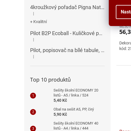
5x1
4kroužkový pořadač Pigna Nature Flowers - A4, 35 mm, mix motivů
Nast
|
Hodnocení produktu je 5 z 5 hvězdiček.
+ Kvalitní
46,50 
56,3
Pilot B2P Ecoball - Kuličkové pero
|
Hodnocení produktu je 5 z 5 hvězdiček.
Dekora
kód: 
Pilot, popisovač na bílé tabule, seříznutý hrot, V-Board Master Chisel
|
Hodnocení produktu je 5 z 5 hvězdiček.
Top 10 produktů
Sešity školní ECONOMY 20
listů - A5 / linka / 524
5,40 Kč
Obal na sešit A5, PP, čirý
5,90 Kč
Sešity školní ECONOMY 40
listů - A4 / linka / 444