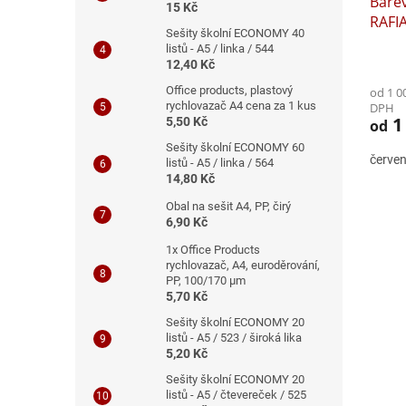
Barev
15 Kč
RAFIA
Sešity školní ECONOMY 40
listů - A5 / linka / 544
12,40 Kč
Office products, plastový
od 1 0
rychlovazač A4 cena za 1 kus
DPH
1
5,50 Kč
od
Sešity školní ECONOMY 60
červe
listů - A5 / linka / 564
14,80 Kč
Obal na sešit A4, PP, čirý
6,90 Kč
1x Office Products
rychlovazač, A4, euroděrování,
PP, 100/170 μm
5,70 Kč
Sešity školní ECONOMY 20
listů - A5 / 523 / široká lika
5,20 Kč
Sešity školní ECONOMY 20
listů - A5 / čtevereček / 525