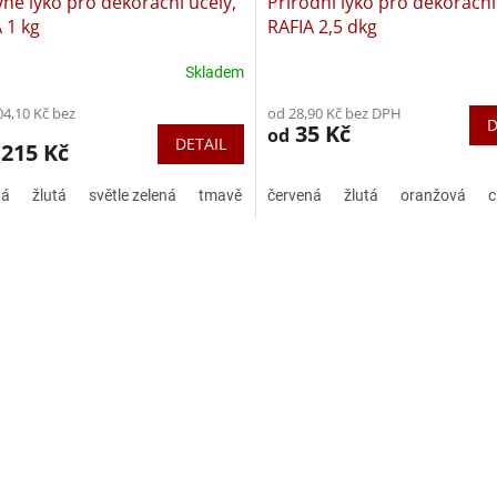
né lýko pro dekorační účely,
Přírodní lýko pro dekorační
 1 kg
RAFIA 2,5 dkg
Skladem
04,10 Kč bez
od 28,90 Kč bez DPH
D
35 Kč
od
DETAIL
 215 Kč
ná
žlutá
světle zelená
tmavě modrá
červená
citronově žlutá
žlutá
oranžová
tmavě fi
c
O
v
l
á
d
a
c
í
p
r
v
k