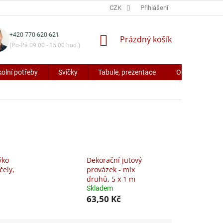
CZK
Přihlášení
+420 770 620 621
NÁKUPNÍ
Prázdný košík
(Po-Pá 09:00 - 15:00 hod.)
KOŠÍK
kolní potřeby
Svíčky
Tabule, prezentace
Obaly a potřeb
ýko
Dekorační jutový
čely,
provázek - mix
druhů, 5 x 1 m
Skladem
63,50 Kč