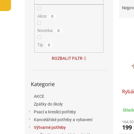
Ř
n
a
e
Nejpro
z
l
Akce
0
e
V
n
Novinka
0
ý
í
p
p
i
Tip
r
0
s
o
p
d
ROZBALIT FILTR
r
u
o
k
d
t
Přeskočit
Kategorie
kategorie
u
ů
Rybář
k
AKCE
t
ů
Zpátky do školy
Sklad
Psací a kreslící potřeby
Kancelářské potřeby a vybavení
164,50
199
Výtvarné potřeby