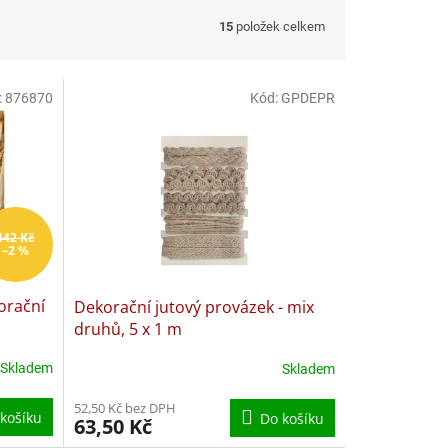
15
položek celkem
:
876870
Kód:
GPDEPR
442 Kč
–2 %
orační
Dekorační jutový provázek - mix
druhů, 5 x 1 m
Skladem
Skladem
52,50 Kč bez DPH
košíku
Do košíku
63,50 Kč