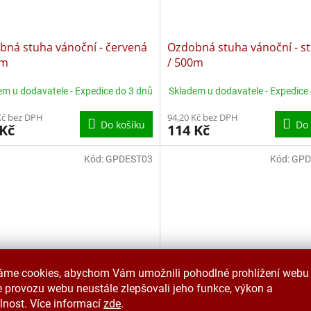
bná stuha vánoční - červená
Ozdobná stuha vánoční - st
0m
/ 500m
em u dodavatele - Expedice do 3 dnů
Skladem u dodavatele - Expedice
Kč bez DPH
94,20 Kč bez DPH
Do košíku
Do 
 Kč
114 Kč
Kód:
GPDEST03
Kód:
GPD
áme cookies, abychom Vám umožnili pohodlné prohlížení webu 
 provozu webu neustále zlepšovali jeho funkce, výkon a
ační stuhy vánoční, sada
Dekorační stuhy, sada 6x1
lnost. Více informací
zde
.