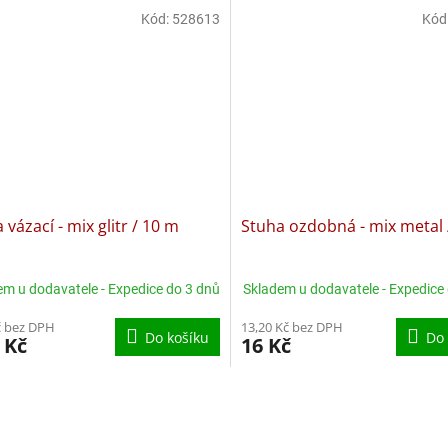
z
Kód:
528613
Kód
5
hvězdiček.
 vázací - mix glitr / 10 m
Stuha ozdobná - mix metal 
em u dodavatele - Expedice do 3 dnů
Skladem u dodavatele - Expedice
č bez DPH
13,20 Kč bez DPH
Do košíku
Do 
 Kč
16 Kč