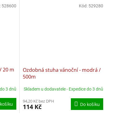
:
528600
Kód:
529280
/ 20 m
Ozdobná stuha vánoční - modrá /
500m
 do 3 dnů
Skladem u dodavatele - Expedice do 3 dnů
94,20 Kč bez DPH
košíku
Do košíku
114 Kč