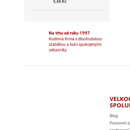
5,40 Kč
Na trhu od roku 1997
Rodinná firma s dlouhodobou
stabilitou a tisíci spokojenými
zákazníky.
Z
á
p
a
t
VELKO
í
SPOLU
Blog
Puncovní z