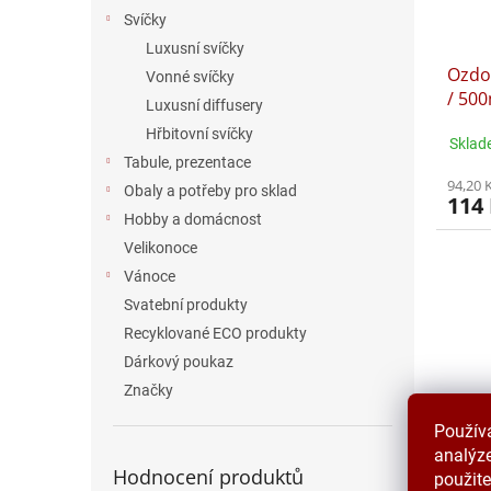
Svíčky
Luxusní svíčky
Ozdo
Vonné svíčky
/ 50
Luxusní diffusery
Hřbitovní svíčky
Sklad
Tabule, prezentace
94,20 
Obaly a potřeby pro sklad
114
Hobby a domácnost
Velikonoce
Vánoce
Svatební produkty
Recyklované ECO produkty
Dárkový poukaz
Značky
Použív
analýze
Hodnocení produktů
Dekor
použite