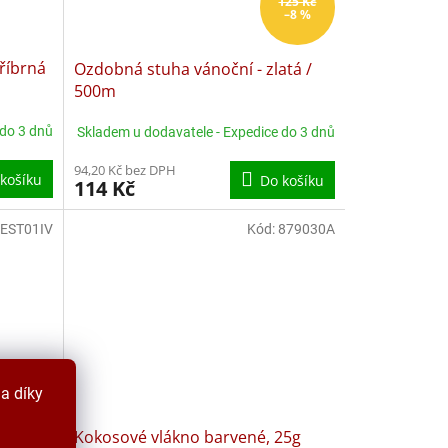
125 Kč
–8 %
říbrná
Ozdobná stuha vánoční - zlatá /
500m
 do 3 dnů
Skladem u dodavatele - Expedice do 3 dnů
94,20 Kč bez DPH
košíku
Do košíku
114 Kč
EST01IV
Kód:
879030A
a díky
,5m
Kokosové vlákno barvené, 25g