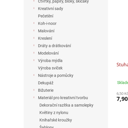
Čtvrtky, papíry, bloky, skicáky
Kreativní sady
Pečetění
Koh-i-noor
Malování
Kreslení
Dráty a drátkování
Modelování
Výroba mýdla
Stuha
Výroba svíček
Nástroje a pomůcky
Sklad
Dekupáž
Bižuterie
6,50 K
7,90
Materiál pro kreativní tvorbu
Dekorační razítka a samolepky
Květiny z nylonu
Knihařské kroužky
Šablony