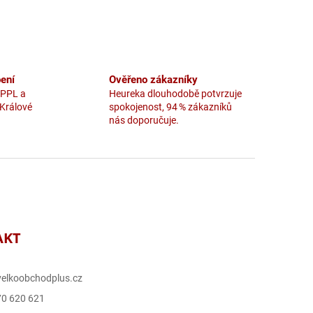
ení
Ověřeno zákazníky
 PPL a
Heureka dlouhodobě potvrzuje
 Králové
spokojenost, 94 % zákazníků
nás doporučuje.
AKT
elkoobchodplus.cz
70 620 621