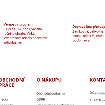
y
v
ý
p
i
s
Věrnostní program
u
Doprava bez překvap
Slevy až 15% podle vašeho
Zásilkovna, balíkovna,
ročního obratu. Velké
osobní odběr v Hradci
jednorázové odběry naceníme
po domluvě.
individuálně.
OBCHODNÍ
O NÁKUPU
KONT
PRÁCE
✉
info@v
Obchodní podmínky
načky
GDPR
📞 +420 7