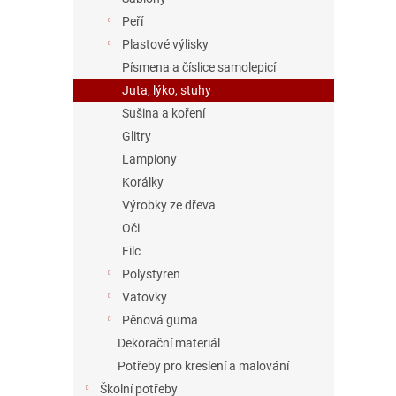
Peří
Plastové výlisky
Písmena a číslice samolepicí
Juta, lýko, stuhy
Sušina a koření
Glitry
Lampiony
Korálky
Výrobky ze dřeva
Oči
Filc
Polystyren
Vatovky
Pěnová guma
Dekorační materiál
Potřeby pro kreslení a malování
Školní potřeby