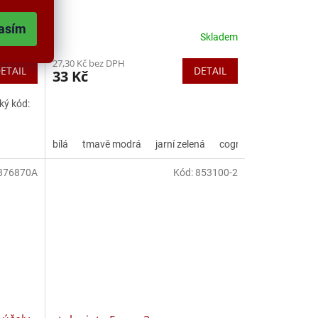
asím
Skladem
Skladem
27,30 Kč bez DPH
ETAIL
DETAIL
33 Kč
ký kód:
bílá
tmavě modrá
jarní zelená
cognac
starorůžov
876870A
Kód:
853100-2