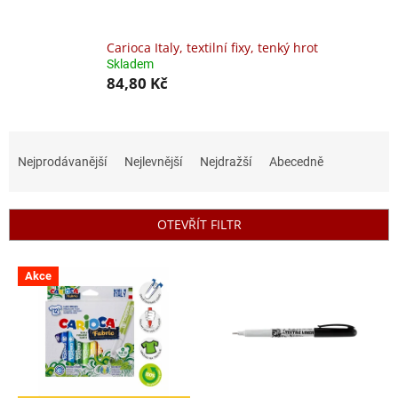
Carioca Italy, textilní fixy, tenký hrot
Skladem
84,80 Kč
Ř
a
Nejprodávanější
Nejlevnější
Nejdražší
Abecedně
z
e
n
OTEVŘÍT FILTR
í
p
V
r
Akce
ý
o
p
d
i
u
s
k
p
t
r
ů