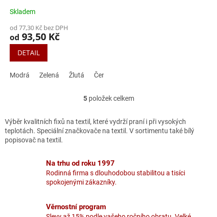
Skladem
Průměrné
hodnocení
od 77,30 Kč bez DPH
produktu
93,50 Kč
od
je
4,7
DETAIL
z
5
Modrá
Zelená
Žlutá
Černá
Červená
Hnědá
hvězdiček.
5
položek celkem
O
v
l
Výběr kvalitních fixů na textil, které vydrží praní i při vysokých
á
teplotách. Speciální značkovače na textil. V sortimentu také bílý
d
popisovač na textil.
a
c
Na trhu od roku 1997
í
Rodinná firma s dlouhodobou stabilitou a tisíci
p
spokojenými zákazníky.
r
v
k
Věrnostní program
y
Slevy až 15% podle vašeho ročního obratu. Velké