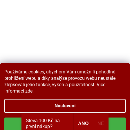
Používáme cookies, abychom Vám umožnili pohodlné
prohlížení webu a díky analýze provozu webu neustále
zlepšovali jeho funkce, výkon a použitelnost. Více
informací
zde
.
Vytvořil Shoptet
Nastavení
Copyright 2026
Velkoobchodplus.cz
. Všechna práva vyhrazena.
Sleva 100 Kč na
ANO
NE
Souhlasím
Upravit nastavení cookies
první nákup?