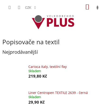
Přejít
NÁKUP
na
CZK
obsah
KOŠÍK
Popisovače na textil
Nejprodávanější
Carioca Italy, textilní fixy
Skladem
219,80 Kč
Liner Centropen TEXTILE 2639 - černá
Skladem
29,90 Kč