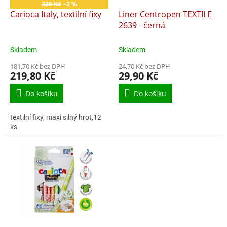
o
225 Kč
–2 %
d
Carioca Italy, textilní fixy
Liner Centropen TEXTILE
u
2639 - černá
k
t
Skladem
Skladem
ů
181,70 Kč bez DPH
24,70 Kč bez DPH
219,80 Kč
29,90 Kč
Do košíku
Do košíku
textilní fixy, maxi silný hrot,12
ks