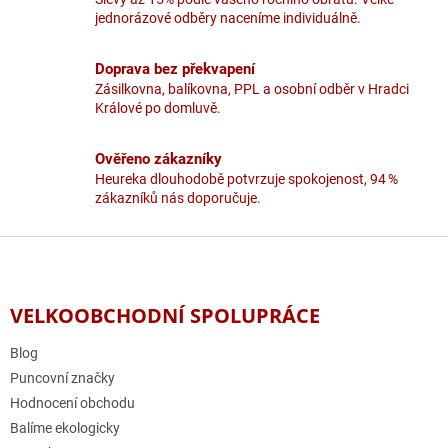
v
jednorázové odběry naceníme individuálně.
ý
p
i
Doprava bez překvapení
s
Zásilkovna, balíkovna, PPL a osobní odběr v Hradci
u
Králové po domluvě.
Ověřeno zákazníky
Heureka dlouhodobě potvrzuje spokojenost, 94 %
zákazníků nás doporučuje.
Z
á
p
a
VELKOOBCHODNÍ SPOLUPRÁCE
t
í
Blog
Puncovní značky
Hodnocení obchodu
Balíme ekologicky