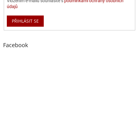
Vložením e-mailu souhlasíte s
podmínkami ochrany osobních
údajů
PŘIHLÁSIT SE
Facebook