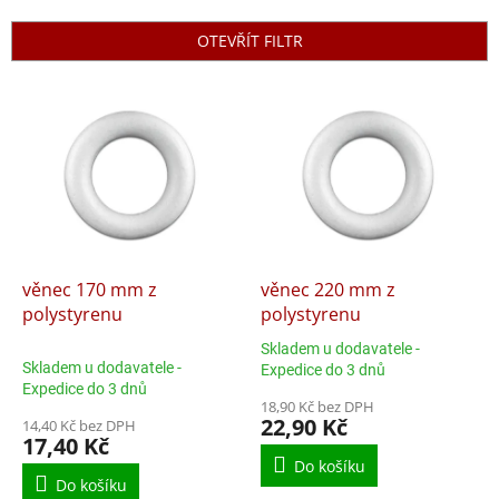
e
n
OTEVŘÍT FILTR
í
p
V
r
ý
o
p
d
i
u
s
k
p
t
r
ů
o
d
věnec 170 mm z
věnec 220 mm z
u
polystyrenu
polystyrenu
k
Skladem u dodavatele -
t
Průměrné
Skladem u dodavatele -
Expedice do 3 dnů
ů
hodnocení
Expedice do 3 dnů
produktu
18,90 Kč bez DPH
22,90 Kč
14,40 Kč bez DPH
je
17,40 Kč
5,0
Do košíku
z
Do košíku
5