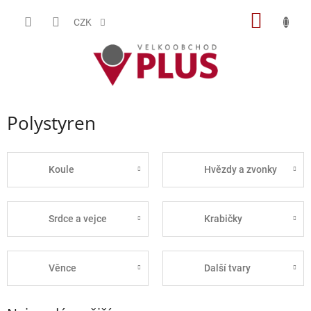
Přejít
NÁKUP
na
CZK
obsah
KOŠÍK
Polystyren
Koule
Hvězdy a zvonky
Srdce a vejce
Krabičky
Věnce
Další tvary