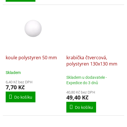
hvězdiček.
koule polystyren 50 mm
krabička čtvercová,
polystyren 130x130 mm
Skladem
Průměrné
Skladem u dodavatele -
hodnocení
6,40 Kč bez DPH
Expedice do 3 dnů
produktu
7,70 Kč
je
40,80 Kč bez DPH
5,0
49,40 Kč
Do košíku
z
5
Do košíku
hvězdiček.