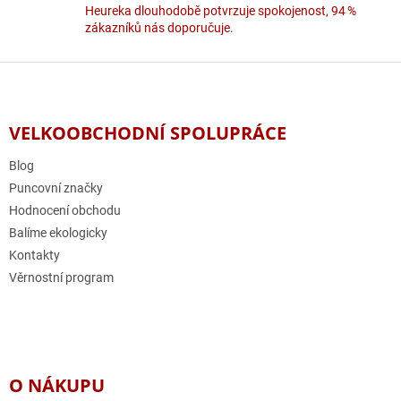
Heureka dlouhodobě potvrzuje spokojenost, 94 %
zákazníků nás doporučuje.
Z
á
p
a
VELKOOBCHODNÍ SPOLUPRÁCE
t
í
Blog
Puncovní značky
Hodnocení obchodu
Balíme ekologicky
Kontakty
Věrnostní program
O NÁKUPU