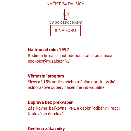
NAČÍST 24 DALŠÍCH
S
1
3
t
O
r
53
položek celkem
v
á
l
NAHORU
n
á
k
o
d
v
a
Na trhu od roku 1997
á
c
n
Rodinná firma s dlouhodobou stabilitou a tisíci
í
í
spokojenými zákazníky.
p
r
v
Věrnostní program
k
Slevy až 15% podle vašeho ročního obratu. Velké
y
jednorázové odběry naceníme individuálně.
v
ý
p
Doprava bez překvapení
i
Zásilkovna, balíkovna, PPL a osobní odběr v Hradci
s
Králové po domluvě.
u
Ověřeno zákazníky