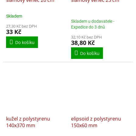
slámový věnec 20 cm
slámový věnec 25 cm
Skladem
Průměrné
Skladem u dodavatele -
hodnocení
27,30 Kč bez DPH
Expedice do 3 dnů
produktu
33 Kč
je
32,10 Kč bez DPH
5,0
38,80 Kč
Do košíku
z
5
Do košíku
hvězdiček.
kužel z polystyrenu
elipsoid z polystyrenu
140x370 mm
150x60 mm