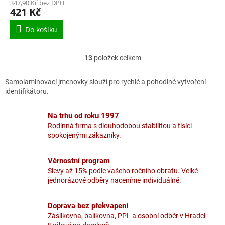
347,90 Kč bez DPH
421 Kč
Do košíku
13
položek celkem
O
v
l
Samolaminovací jmenovky slouží pro rychlé a pohodlné vytvoření
á
identifikátoru.
d
a
Na trhu od roku 1997
c
Rodinná firma s dlouhodobou stabilitou a tisíci
í
spokojenými zákazníky.
p
r
v
Věrnostní program
k
Slevy až 15% podle vašeho ročního obratu. Velké
y
jednorázové odběry naceníme individuálně.
v
ý
p
Doprava bez překvapení
i
Zásilkovna, balíkovna, PPL a osobní odběr v Hradci
s