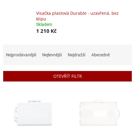
Visačka plastová Durable - uzavřená, bez
klipu
Skladem
1 210 Kč
Ř
a
Nejprodávanější
Nejlevnější
Nejdražší
Abecedně
z
e
n
OTEVŘÍT FILTR
í
p
V
r
ý
o
p
d
i
u
s
k
p
t
r
ů