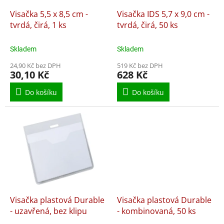
o
d
Visačka 5,5 x 8,5 cm -
Visačka IDS 5,7 x 9,0 cm -
u
tvrdá, čirá, 1 ks
tvrdá, čirá, 50 ks
k
t
Skladem
Skladem
ů
24,90 Kč bez DPH
519 Kč bez DPH
30,10 Kč
628 Kč
Do košíku
Do košíku
Visačka plastová Durable
Visačka plastová Durable
- uzavřená, bez klipu
- kombinovaná, 50 ks