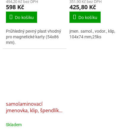
494,20 Kč bez DPH
351,90 Kč bez DPH
598 Kč
425,80 Kč
Do košíku
Do košíku
Průhledný pevný plast vhodný
jmen. samol., vodor., klip,
pro magnetické karty (54x86
104x74 mm,25ks
mm).
samolaminovací
jmenovka, klip, špendlík
104 x 74 mm horizont.,
transparentní - 25 ks
Skladem