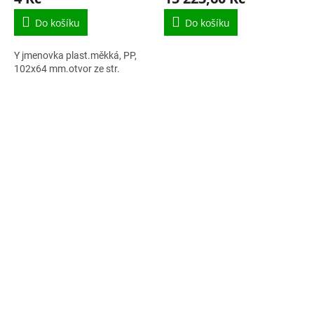
Do košíku
Do košíku
Y jmenovka plast.měkká, PP,
102x64 mm.otvor ze str.