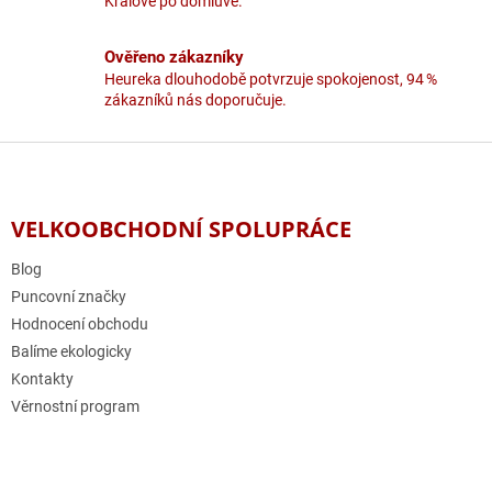
Králové po domluvě.
u
Ověřeno zákazníky
Heureka dlouhodobě potvrzuje spokojenost, 94 %
zákazníků nás doporučuje.
Z
á
p
a
VELKOOBCHODNÍ SPOLUPRÁCE
t
í
Blog
Puncovní značky
Hodnocení obchodu
Balíme ekologicky
Kontakty
Věrnostní program