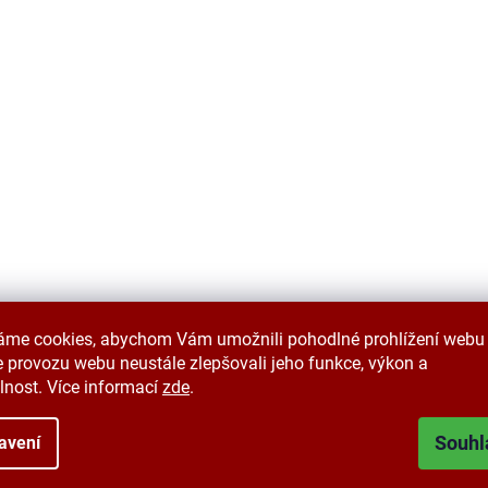
áme cookies, abychom Vám umožnili pohodlné prohlížení webu 
 provozu webu neustále zlepšovali jeho funkce, výkon a
Kód:
1324/0015056
Kód:
1324/
lnost. Více informací
zde
.
Souhl
avení