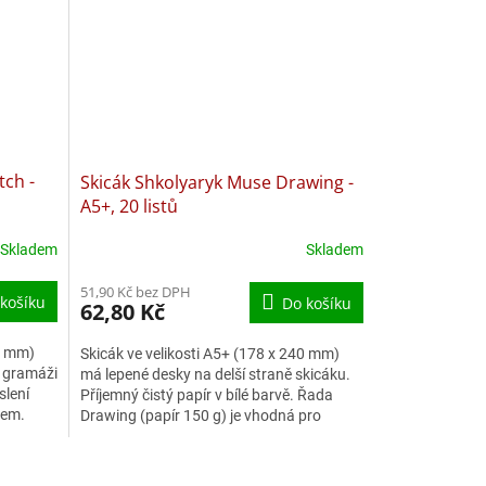
tch -
Skicák Shkolyaryk Muse Drawing -
A5+, 20 listů
Skladem
Skladem
51,90 Kč bez DPH
košíku
Do košíku
62,80 Kč
24 mm)
Skicák ve velikosti A5+ (178 x 240 mm)
o gramáži
má lepené desky na delší straně skicáku.
slení
Příjemný čistý papír v bílé barvě. Řada
lem.
Drawing (papír 150 g) je vhodná pro
výtvarné techniky s...