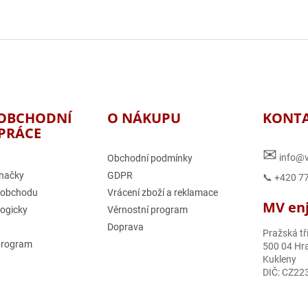
a
c
í
p
r
v
k
y
v
OBCHODNÍ
O NÁKUPU
KONT
ý
PRÁCE
p
i
✉
info@v
Obchodní podmínky
s
načky
GDPR
u
📞 +420 7
 obchodu
Vrácení zboží a reklamace
MV enjo
logicky
Věrnostní program
Doprava
Pražská tř
program
500 04 Hra
Kukleny
DIČ: CZ22