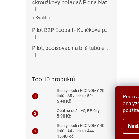
4kroužkový pořadač Pigna Nature Flowers - A4, 35 mm, mix motivů
|
Hodnocení produktu je 5 z 5 hvězdiček.
+ Kvalitní
Pilot B2P Ecoball - Kuličkové pero
|
Hodnocení produktu je 5 z 5 hvězdiček.
Pilot, popisovač na bílé tabule, seříznutý hrot, V-Board Master Chisel
|
Hodnocení produktu je 5 z 5 hvězdiček.
Top 10 produktů
Sešity školní ECONOMY 20
listů - A5 / linka / 524
Použív
5,40 Kč
analýze
použite
Obal na sešit A5, PP, čirý
5,90 Kč
Nast
Sešity školní ECONOMY 40
listů - A4 / linka / 444
15,40 Kč