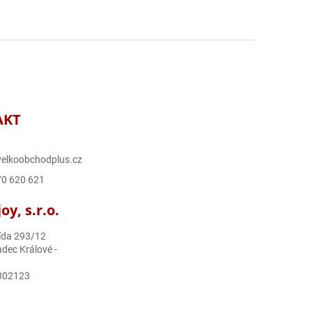
AKT
elkoobchodplus.cz
70 620 621
y, s.r.o.
ída 293/12
dec Králové -
302123