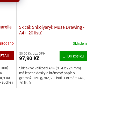
arelle
Skicák Shkolyaryk Muse Drawing -
A4+, 20 listů
prodáno
Skladem
80,90 Kč bez DPH
ETAIL
Do košíku
97,90 Kč
24 mm)
Skicák ve velikosti A4+ (314 x 224 mm)
 o
má lepené desky a krémový papír o
í je na
gramáži 150 g/m2, 20 listů. Formát: A4+,
o suché i
20 listů