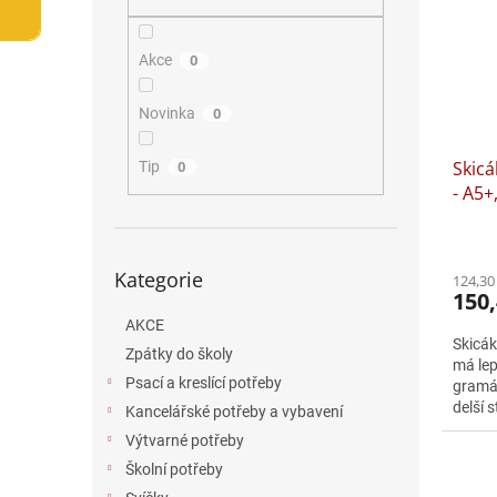
i
r
n
s
o
e
p
d
l
Akce
0
r
u
o
k
Novinka
0
d
t
u
ů
Skicá
k
Tip
0
- A5+,
t
ů
Přeskočit
Kategorie
124,30
kategorie
150,
AKCE
Skicák
Zpátky do školy
má lep
Psací a kreslící potřeby
gramáž
delší 
Kancelářské potřeby a vybavení
mokré 
Výtvarné potřeby
Školní potřeby