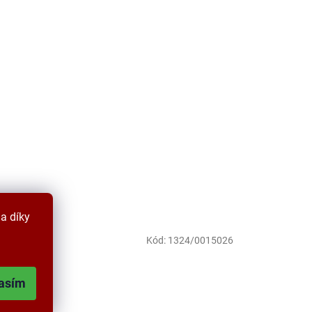
a díky
0015023
Kód:
1324/0015026
asím