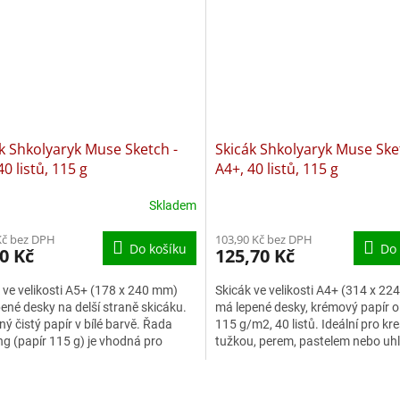
k Shkolyaryk Muse Sketch -
Skicák Shkolyaryk Muse Ske
40 listů, 115 g
A4+, 40 listů, 115 g
Skladem
Kč bez DPH
103,90 Kč bez DPH
Do košíku
Do 
0 Kč
125,70 Kč
 ve velikosti A5+ (178 x 240 mm)
Skicák ve velikosti A4+ (314 x 2
ené desky na delší straně skicáku.
má lepené desky, krémový papír 
ný čistý papír v bílé barvě. Řada
115 g/m2, 40 listů. Ideální pro kre
g (papír 115 g) je vhodná pro
tužkou, perem, pastelem nebo uh
né techniky s...
Formát: A4+, 40 listů