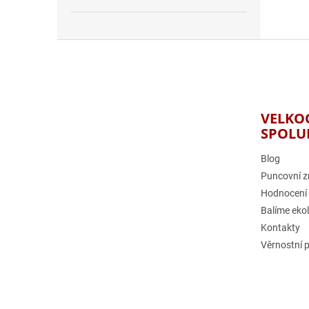
Z
á
p
a
t
VELKO
í
SPOLU
Blog
Puncovní z
Hodnocení
Balíme eko
Kontakty
Věrnostní 