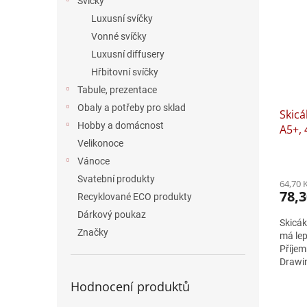
Svíčky
Luxusní svíčky
Vonné svíčky
Luxusní diffusery
Hřbitovní svíčky
Tabule, prezentace
Obaly a potřeby pro sklad
Skicá
Hobby a domácnost
A5+, 
Velikonoce
Vánoce
Svatební produkty
64,70 
78,3
Recyklované ECO produkty
Dárkový poukaz
Skicák
Značky
má lep
Příjem
Drawin
výtvar
Hodnocení produktů