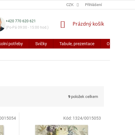
CZK
Přihlášení
+420 770 620 621
NÁKUPNÍ
Prázdný košík
(Po-Pá 09:00 - 15:00 hod.)
KOŠÍK
kolní potřeby
Svíčky
Tabule, prezentace
Obaly a potřeb
9
položek celkem
0015054
Kód:
1324/0015053