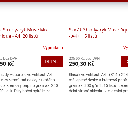
k Shkolyaryk Muse Mix
Skicák Shkolyaryk Muse Aqu
ique - A4, 20 listů
- A4+, 15 listů
Vyprodáno
Vy
Kč bez DPH
206,90 Kč bez DPH
DETAIL
D
50 Kč
250,30 Kč
 řady Aquarelle ve velikosti A4
Skicák ve velikosti A4+ (314 x 2
 x 295 mm) má desky z tvrdého
má lepené desky a krémový papír
u a krémový papír o gramáži 240
gramáži 300 g/m2, 15 listů. Lepen
0 listů. Díky boční spirále lze
delší straně skicáku. Je ideální pr
uše otáčet listy až...
mokré techniky....
O
v
l
á
d