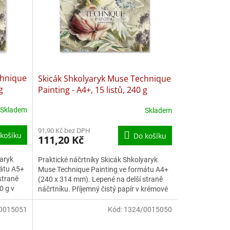
chnique
Skicák Shkolyaryk Muse Technique
g
Painting - A4+, 15 listů, 240 g
Skladem
Skladem
91,90 Kč bez DPH
košíku
Do košíku
111,20 Kč
yaryk
Praktické náčrtníky Skicák Shkolyaryk
mátu A5+
Muse Technique Painting ve formátu A4+
straně
(240 x 314 mm). Lepené na delší straně
0 g v
náčrtníku. Příjemný čistý papír v krémové
nebo bílé barvě....
0015051
Kód:
1324/0015050