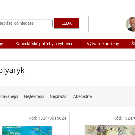
HLEDAT
by
Kancelářské potřeby a vybavení
Výtvarné potřeby
Š
olyaryk
dávanější
Nejlevnější
Nejdražší
Abecedně
Kód:
1324/0015024
Kód:
1324/