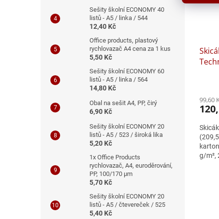
Sešity školní ECONOMY 40
listů - A5 / linka / 544
12,40 Kč
Office products, plastový
rychlovazač A4 cena za 1 kus
Skicá
5,50 Kč
Techn
Sešity školní ECONOMY 60
listů - A5 / linka / 564
14,80 Kč
99,60 
Obal na sešit A4, PP, čirý
120,
6,90 Kč
Sešity školní ECONOMY 20
Skicák
listů - A5 / 523 / široká lika
(209,5
5,20 Kč
karton
g/m², 2
1x Office Products
jednod
rychlovazač, A4, euroděrování,
PP, 100/170 μm
5,70 Kč
Sešity školní ECONOMY 20
listů - A5 / čtevereček / 525
5,40 Kč