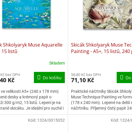
k Shkolyaryk Muse Aquarelle
Skicák Shkolyaryk Muse Te
 15 listů
Painting - A5+, 15 listů, 240 
Skladem
 Kč bez DPH
58,80 Kč bez DPH
Do košíku
Do 
40 Kč
71,10 Kč
 ve velikosti A5+ (240 x 178 mm)
Praktické náčrtníky Skicák Shkol
ené desky a krémový papír o
Muse Technique Painting ve for
i 300 g/m2, 15 listů. Lepení je na
(178 x 240 mm). Lepené na delší 
straně skicáku. Je ideální pro suché i
náčrtníku. Příjemný čistý papír 24
techniky....
krémové nebo bílé...
Kód:
1324/0015052
Kód:
1324/