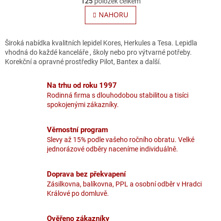
125
položek celkem
v
á
l
NAHORU
n
á
k
o
d
v
a
Široká nabídka kvalitních lepidel Kores, Herkules a Tesa. Lepidla
á
c
vhodná do každé kanceláře , školy nebo pro výtvarné potřeby.
n
í
Korekční a opravné prostředky Pilot, Bantex a další.
í
p
r
Na trhu od roku 1997
v
Rodinná firma s dlouhodobou stabilitou a tisíci
k
spokojenými zákazníky.
y
v
ý
Věrnostní program
p
Slevy až 15% podle vašeho ročního obratu. Velké
i
jednorázové odběry naceníme individuálně.
s
u
Doprava bez překvapení
Zásilkovna, balíkovna, PPL a osobní odběr v Hradci
Králové po domluvě.
Ověřeno zákazníky