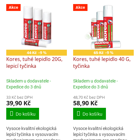
p
V
r
Akce
Akce
ý
o
p
d
i
u
s
k
p
t
r
ů
o
44 Kč
–9 %
65 Kč
–9 %
d
Kores, tuhé lepidlo 20G,
Kores, tuhé lepidlo 40 G,
u
lepicí tyčinka
tyčinka
k
t
Skladem u dodavatele -
Skladem u dodavatele -
ů
Expedice do 3 dnů
Expedice do 3 dnů
33 Kč bez DPH
48,70 Kč bez DPH
39,90 Kč
58,90 Kč
Do košíku
Do košíku
Vysoce kvalitní ekologická
Vysoce kvalitní ekologická
lepící tyčinka s vysouvacím
lepící tyčinka s vysouvacím