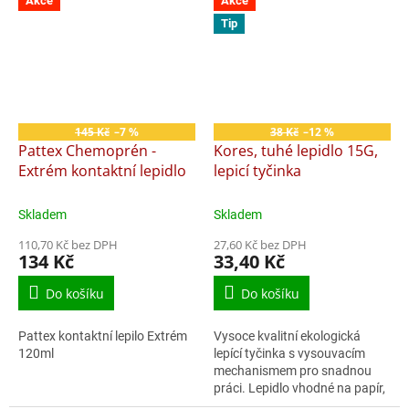
Akce
Akce
hrdiny....
Tip
145 Kč
–7 %
38 Kč
–12 %
Pattex Chemoprén -
Kores, tuhé lepidlo 15G,
Extrém kontaktní lepidlo
lepicí tyčinka
Skladem
Skladem
110,70 Kč bez DPH
27,60 Kč bez DPH
134 Kč
33,40 Kč
Do košíku
Do košíku
Pattex kontaktní lepilo Extrém
Vysoce kvalitní ekologická
120ml
lepící tyčinka s vysouvacím
mechanismem pro snadnou
práci. Lepidlo vhodné na papír,
lepenku, fotografie a textil.