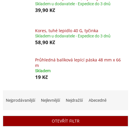
Skladem u dodavatele - Expedice do 3 dnů
39,90 Kč
Kores, tuhé lepidlo 40 G, tyčinka
Skladem u dodavatele - Expedice do 3 dnů
58,90 Kč
Průhledná balíková lepící páska 48 mm x 66
m
Skladem
19 Kč
Ř
a
Nejprodávanější
Nejlevnější
Nejdražší
Abecedně
z
e
n
OTEVŘÍT FILTR
í