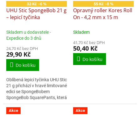
32 Kč
–6 %
55 Kč
–8 %
UHU Stic SpongeBob 21 g
Opravný roller Kores Roll
– lepicí tyčinka
On - 4,2 mm x 15 m
Skladem u dodavatele -
Skladem
Expedice do 3 dnů
41,70 Kč bez DPH
50,40 Kč
24,70 Kč bez DPH
29,90 Kč
Do košíku
Do košíku
Oblíbená lepicí tyčinka UHU Stic
21 g přichází v hravé limitované
edici se SpongeBobem
SpongeBob SquarePants, která
potěší všechny malé i velké
fanoušky tohoto ikonického...
Akce
Akce