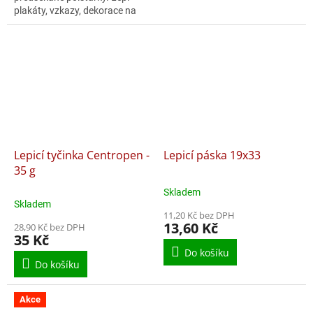
plakáty, vzkazy, dekorace na
večírky, kalendáře, mapy atd.
Znovu použitelná guma,
snadná aplikace,...
Lepicí tyčinka Centropen -
Lepicí páska 19x33
35 g
Skladem
Průměrné
Skladem
hodnocení
11,20 Kč bez DPH
produktu
13,60 Kč
28,90 Kč bez DPH
je
35 Kč
5,0
Do košíku
z
Do košíku
5
hvězdiček.
Akce