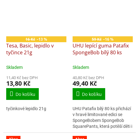
16 Kč
–13 %
59 Kč
–16 %
Tesa, Basic, lepidlo v
UHU lepící guma Patafix
tyčince 21g
SpongeBob bílý 80 ks
Skladem
Skladem
11,40 Kč bez DPH
40,80 Kč bez DPH
13,80 Kč
49,40 Kč
Do košíku
Do košíku
tyčinkové lepidlo 21g
UHU Patafix bílý 80 ks přichází
v hravé limitované edici se
SpongeBobem SpongeBob
SquarePants, která potěší děti i
dospělé fanoušky tohoto
oblíbeného animovaného