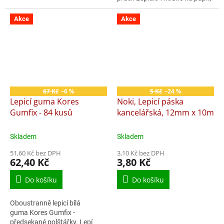
lepenku, fotografie a textil.
Akce
Akce
67 Kč
–6 %
5 Kč
–24 %
Lepicí guma Kores
Noki, Lepicí páska
Gumfix - 84 kusů
kancelářská, 12mm x 10m
Skladem
Skladem
51,60 Kč bez DPH
3,10 Kč bez DPH
62,40 Kč
3,80 Kč
Do košíku
Do košíku
Oboustranně lepicí bílá
guma Kores Gumfix -
předsekané polštářky. Lepí