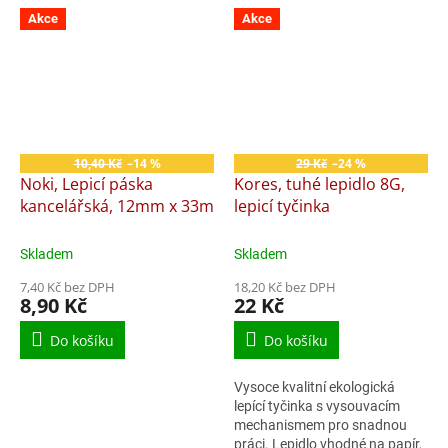
Akce
Akce
10,40 Kč
–14 %
29 Kč
–24 %
Noki, Lepicí páska
Kores, tuhé lepidlo 8G,
kancelářská, 12mm x 33m
lepicí tyčinka
Skladem
Skladem
7,40 Kč bez DPH
18,20 Kč bez DPH
8,90 Kč
22 Kč
Do košíku
Do košíku
Vysoce kvalitní ekologická
lepící tyčinka s vysouvacím
mechanismem pro snadnou
práci. Lepidlo vhodné na papír,