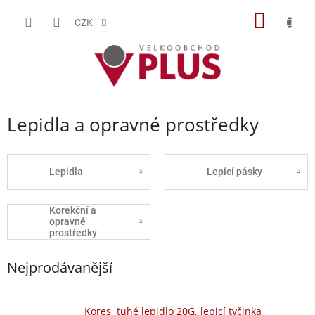
Přejít
NÁKUP
na
CZK
obsah
KOŠÍK
Lepidla a opravné prostředky
Lepidla
Lepící pásky
Korekční a
opravné
prostředky
Nejprodávanější
Kores, tuhé lepidlo 20G, lepicí tyčinka