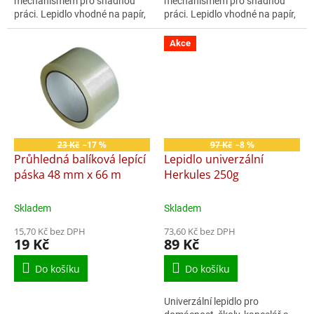
mechanismem pro snadnou
mechanismem pro snadnou
práci. Lepidlo vhodné na papír,
práci. Lepidlo vhodné na papír,
lepenku, fotografie a textil.
lepenku, fotografie a textil.
Akce
23 Kč
–17 %
97 Kč
–8 %
Průhledná balíková lepící
Lepidlo univerzální
páska 48 mm x 66 m
Herkules 250g
Skladem
Skladem
15,70 Kč bez DPH
73,60 Kč bez DPH
19 Kč
89 Kč
Do košíku
Do košíku
Univerzální lepidlo pro