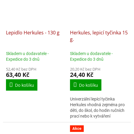
Lepidlo Herkules - 130 g
Herkules, lepicí tyčinka 15
g.
Skladem u dodavatele -
Skladem u dodavatele -
Expedice do 3 dnů
Expedice do 3 dnů
52,40 Kč bez DPH
20,20 Kč bez DPH
63,40 Kč
24,40 Kč
Do košíku
Do košíku
Univerzální lepící tyčinka
Herkules vhodná zejména pro
děti, do škol, do hodin ručních
prací nebo k vytváření
jednoduchých papírových
prezentací.
Akce