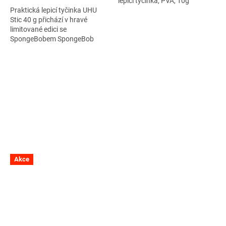
lepicí tyčinka, PVA, 10g
Praktická lepicí tyčinka UHU
Stic 40 g přichází v hravé
limitované edici se
SpongeBobem SpongeBob
SquarePants, která potěší
všechny malé i velké fanoušky
tohoto oblíbeného...
Akce