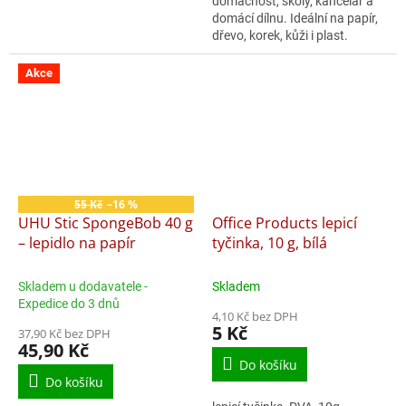
domácnost, školy, kancelář a
domácí dílnu. Ideální na papír,
dřevo, korek, kůži i plast.
Akce
55 Kč
–16 %
UHU Stic SpongeBob 40 g
Office Products lepicí
– lepidlo na papír
tyčinka, 10 g, bílá
Skladem u dodavatele -
Skladem
Expedice do 3 dnů
4,10 Kč bez DPH
5 Kč
37,90 Kč bez DPH
45,90 Kč
Do košíku
Do košíku