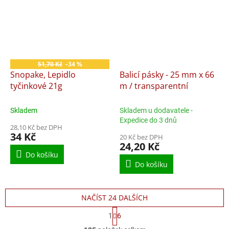
51,70 Kč
–34 %
Snopake, Lepidlo
Balicí pásky - 25 mm x 66
tyčinkové 21g
m / transparentní
Skladem
Skladem u dodavatele -
Expedice do 3 dnů
28,10 Kč bez DPH
34 Kč
20 Kč bez DPH
24,20 Kč
Do košíku
Do košíku
NAČÍST 24 DALŠÍCH
S
1
6
t
O
r