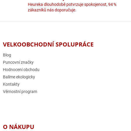
Heureka dlouhodobě potvrzuje spokojenost, 94 %
zákazníků nás doporučuje.
Z
á
p
a
VELKOOBCHODNÍ SPOLUPRÁCE
t
í
Blog
Puncovní značky
Hodnocení obchodu
Balíme ekologicky
Kontakty
Věrnostní program
O NÁKUPU