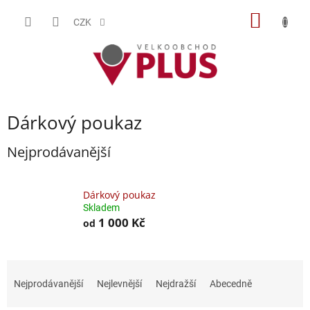
Přejít
NÁKUP
na
CZK
obsah
KOŠÍK
Dárkový poukaz
Nejprodávanější
Dárkový poukaz
Skladem
1 000 Kč
od
Ř
a
Nejprodávanější
Nejlevnější
Nejdražší
Abecedně
z