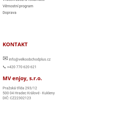
Věrnostní program
Doprava
KONTAKT
✉
info@velkoobchodplus.cz
📞 +420 770 620 621
MV enjoy, s.r.o.
Pražská třída 293/12
500 04 Hradec Králové - Kukleny
DIČ: CZ22302123