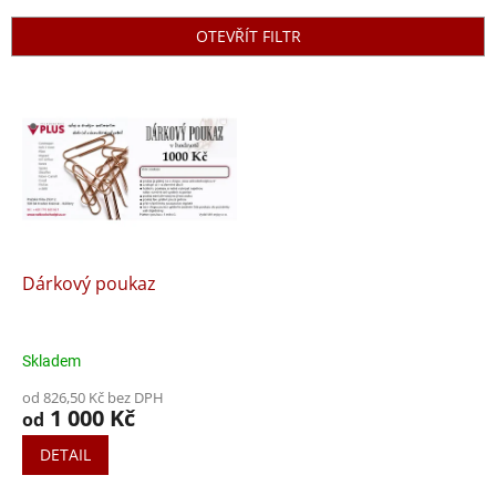
e
n
OTEVŘÍT FILTR
í
p
V
r
ý
o
p
d
i
u
s
k
p
t
r
ů
o
d
Dárkový poukaz
u
k
t
Skladem
ů
od 826,50 Kč bez DPH
1 000 Kč
od
DETAIL