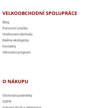
á
p
a
VELKOOBCHODNÍ SPOLUPRÁCE
t
í
Blog
Puncovní značky
Hodnocení obchodu
Balíme ekologicky
Kontakty
Věrnostní program
O NÁKUPU
Obchodní podmínky
GDPR
Vrácení zboží a reklamace