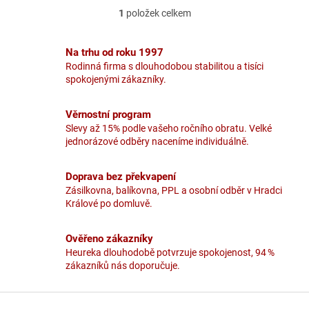
1
položek celkem
O
v
l
Na trhu od roku 1997
á
Rodinná firma s dlouhodobou stabilitou a tisíci
d
spokojenými zákazníky.
a
c
í
Věrnostní program
p
Slevy až 15% podle vašeho ročního obratu. Velké
r
jednorázové odběry naceníme individuálně.
v
k
y
Doprava bez překvapení
v
Zásilkovna, balíkovna, PPL a osobní odběr v Hradci
ý
Králové po domluvě.
p
i
Ověřeno zákazníky
s
u
Heureka dlouhodobě potvrzuje spokojenost, 94 %
zákazníků nás doporučuje.
Z