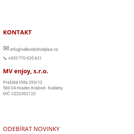
KONTAKT
✉
info@velkoobchodplus.cz
📞 +420 770 620 621
MV enjoy, s.r.o.
Pražská třída 293/12
500 04 Hradec Králové - Kukleny
DIČ: CZ22302123
ODEBÍRAT NOVINKY