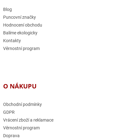
t
í
í
Blog
p
r
Puncovní značky
v
Hodnocení obchodu
k
Balíme ekologicky
y
v
Kontakty
ý
Věrnostní program
p
i
s
u
O NÁKUPU
Obchodní podmínky
GDPR
Vrácení zboží a reklamace
Věrnostní program
Doprava