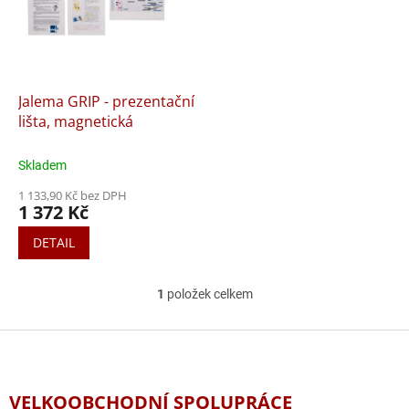
i
r
s
o
p
d
r
u
o
k
d
t
Jalema GRIP - prezentační
u
ů
lišta, magnetická
k
t
Skladem
ů
1 133,90 Kč bez DPH
1 372 Kč
DETAIL
1
položek celkem
O
v
l
Z
á
á
d
p
a
a
VELKOOBCHODNÍ SPOLUPRÁCE
c