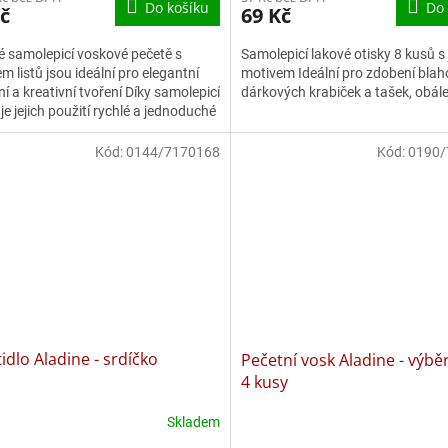
Do košíku
Do 
č
69 Kč
é samolepicí voskové pečetě s
Samolepicí lakové otisky 8 kusů s
m listů jsou ideální pro elegantní
motivem Ideální pro zdobení blah
í a kreativní tvoření Díky samolepicí
dárkových krabiček a tašek, obál
 je jejich použití rychlé a jednoduché
...
Kód:
0144/7170168
Kód:
0190/
idlo Aladine - srdíčko
Pečetní vosk Aladine - výbě
4 kusy
Skladem