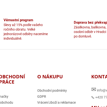
Věrnostní program
Doprava bez překvap
Slevy až 15% podle vašeho
Zásilkovna, balíkovna,
ročního obratu. Velké
osobní odběr v Hradci
jednorázové odběry naceníme
po domluvě.
individuálně.
OBCHODNÍ
O NÁKUPU
KONT
PRÁCE
✉
info@v
Obchodní podmínky
načky
GDPR
📞 +420 7
 obchodu
Vrácení zboží a reklamace