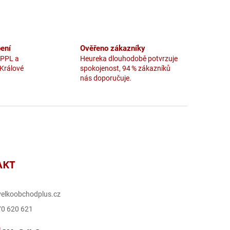
ení
Ověřeno zákazníky
 PPL a
Heureka dlouhodobě potvrzuje
 Králové
spokojenost, 94 % zákazníků
nás doporučuje.
AKT
elkoobchodplus.cz
70 620 621