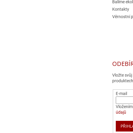
Balíme eko
Kontakty
Věrnostní 
ODEBÍ
Vložte svů
produktech
E-mail
Vložením 
údajů
PŘIHL