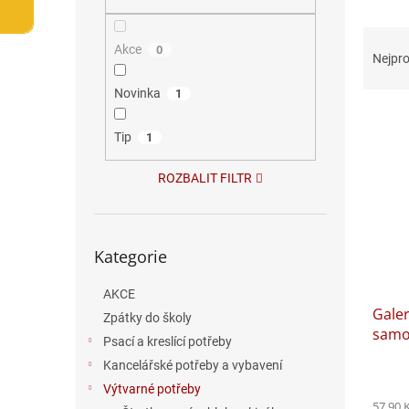
n
e
Ř
l
Akce
0
a
Nejpro
z
e
Novinka
1
V
n
ý
í
Tip
1
p
p
i
r
ROZBALIT FILTR
s
o
p
d
r
u
Přeskočit
o
k
Kategorie
kategorie
d
t
u
ů
AKCE
Galer
k
Zpátky do školy
samol
t
Psací a kreslící potřeby
šalvě
ů
Kancelářské potřeby a vybavení
Výtvarné potřeby
57,90 