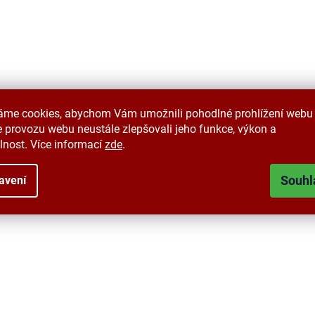
v
ý
p
i
s
u
áme cookies, abychom Vám umožnili pohodlné prohlížení webu 
 provozu webu neustále zlepšovali jeho funkce, výkon a
lnost. Více informací
zde
.
Souhl
avení