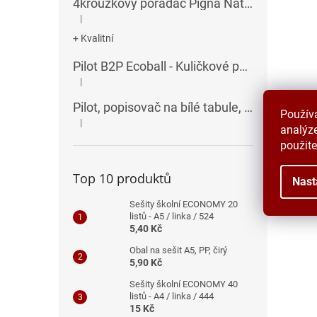
4kroužkový pořadač Pigna Nature Flowers - A4, 35 mm, mix motivů
|
Hodnocení produktu je 5 z 5 hvězdiček.
+ Kvalitní
Pilot B2P Ecoball - Kuličkové pero
|
Hodnocení produktu je 5 z 5 hvězdiček.
Pilot, popisovač na bílé tabule, seříznutý hrot, V-Board Master Chisel
Použív
|
Hodnocení produktu je 5 z 5 hvězdiček.
analýze
použite
Top 10 produktů
Nast
Sešity školní ECONOMY 20
listů - A5 / linka / 524
5,40 Kč
Obal na sešit A5, PP, čirý
5,90 Kč
Sešity školní ECONOMY 40
listů - A4 / linka / 444
15 Kč