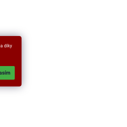
a díky
asím