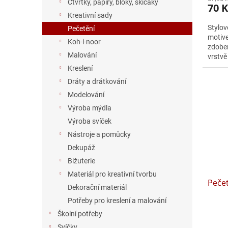
Čtvrtky, papíry, bloky, skicáky
70 K
Kreativní sady
Stylov
Pečetění
motive
Koh-i-noor
zdoben
Malování
vrstvě
– stačí
Kreslení
Dráty a drátkování
Modelování
Výroba mýdla
Výroba svíček
Nástroje a pomůcky
Dekupáž
Bižuterie
Materiál pro kreativní tvorbu
Pečet
Dekorační materiál
Potřeby pro kreslení a malování
Školní potřeby
Svíčky