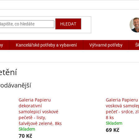
HLEDAT
by
Kancelářské potřeby a vybavení
Výtvarné potřeby
Š
etění
odávanější
Galeria Papieru
Galeria Papieru
dekorativní
vosková samolep
samolepicí voskové
pečeť - srdce, zl
pečetě - listy,
8 ks
šalvějově zelené, 8ks
Skladem
69 Kč
Skladem
70 Kč