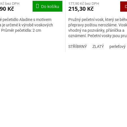
177,90 Kč bez DPH
 Kč bez DPH
D
Do košíku
215,30 Kč
90 Kč
Pružný pečetní vosk, který se bě
 pečetidlo Aladine s motivem
přepravy poštou nerozláme. Vosk
a je určené k výrobě voskových
vhodný na pozvánky, přáníčka a
. Průměr pečetidla: 2 cm
oznámení. Pečetní vosky jsou pru
během přepravy poštou se nerozl
STŘÍBRNÝ
ZLATÝ
perleťový
O
v
l
á
d
a
c
í
p
r
v
k
y