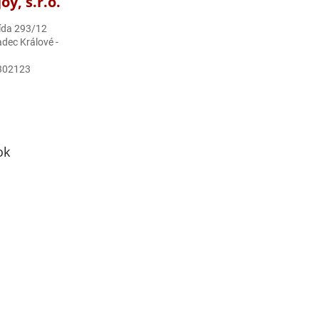
y, s.r.o.
ída 293/12
dec Králové -
302123
ok