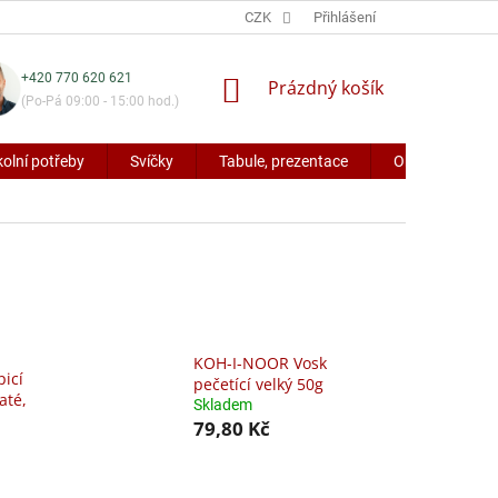
CZK
Přihlášení
+420 770 620 621
NÁKUPNÍ
Prázdný košík
(Po-Pá 09:00 - 15:00 hod.)
KOŠÍK
kolní potřeby
Svíčky
Tabule, prezentace
Obaly a potřeb
KOH-I-NOOR Vosk
icí
pečetící velký 50g
até,
Skladem
79,80 Kč