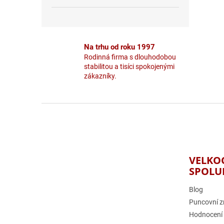
Na trhu od roku 1997
Rodinná firma s dlouhodobou
stabilitou a tisíci spokojenými
zákazníky.
Z
á
p
a
t
VELKO
í
SPOLU
Blog
Puncovní z
Hodnocení