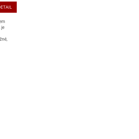
ETAIL
hem
 je
žné,
ámou....