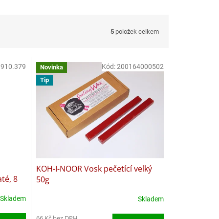
5
položek celkem
:
910.379
Kód:
200164000502
Novinka
Tip
KOH-I-NOOR Vosk pečetící velký
até, 8
50g
Skladem
Skladem
66 Kč bez DPH