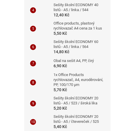
Sešity školní ECONOMY 40
listů - A5 / linka / 544
12,40 Kč
Office products, plastový
rychlovazač A4 cena za 1 kus
5,50 Kč
Sešity školní ECONOMY 60
listů - A5 / linka / 564
14,80 Kč
Obal na sešit A4, PP, čirý
6,90 Kč
1x Office Products
rychlovazač, A4, euroděrování,
PP, 100/170 μm
5,70 Kč
Sešity školní ECONOMY 20
listů - A5 / 523 / široká lika
5,20 Kč
Sešity školní ECONOMY 20
listů - A5 / čtevereček / 525
5,40 Kč