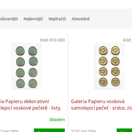
dávanější
Nejlevnější
Nejdražší
Abecedně
Kód:
910.690
Kód
ia Papieru dekorativní
Galeria Papieru vosková
epicí voskové pečetě - listy,
samolepicí pečeť - srdce, zl
jově zelené, 8ks
ks
Skladem
Kč bez DPH
57 Kč bez DPH