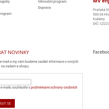
MV enjo
logicky
Věrnostní program
Doprava
Pražská tř
program
500 04 Hra
Kukleny
DIČ: CZ22
RAT NOVINKY
Facebo
j e-mail a my vám budeme zasílat informace o nových
 na našem e-shopu.
e-mailu souhlasíte s
podmínkami ochrany osobních
ÁSIT SE