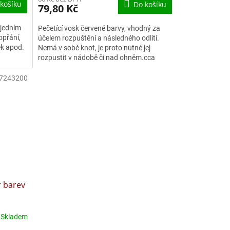
košíku
Do košíku
79,80 Kč
 jedním
Pečetící vosk červené barvy, vhodný za
opřání,
účelem rozpuštění a následného odlití.
ek apod.
Nemá v sobě knot, je proto nutné jej
rozpustit v nádobě či nad ohněm.cca
50g18x1x1,5 cm
7243200
r barev
Skladem