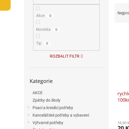
n
Ř
e
a
l
Nejpro
Akce
0
z
e
Novinka
V
0
n
ý
í
p
p
Tip
0
i
r
s
o
ROZBALIT FILTR
p
d
r
u
o
k
Přeskočit
Kategorie
d
t
kategorie
u
ů
rychl
AKCE
k
100k
t
Zpátky do školy
ů
Psací a kreslící potřeby
Průmě
Kancelářské potřeby a vybavení
hodno
16,50 
Výtvarné potřeby
produ
20 K
je