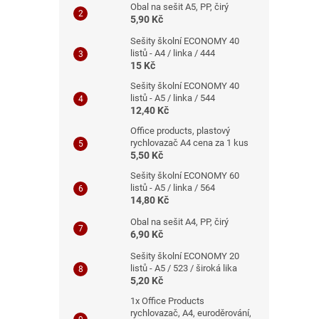
Obal na sešit A5, PP, čirý
5,90 Kč
Sešity školní ECONOMY 40
listů - A4 / linka / 444
15 Kč
Sešity školní ECONOMY 40
listů - A5 / linka / 544
12,40 Kč
Office products, plastový
rychlovazač A4 cena za 1 kus
5,50 Kč
Sešity školní ECONOMY 60
listů - A5 / linka / 564
14,80 Kč
Obal na sešit A4, PP, čirý
6,90 Kč
Sešity školní ECONOMY 20
listů - A5 / 523 / široká lika
5,20 Kč
1x Office Products
rychlovazač, A4, euroděrování,