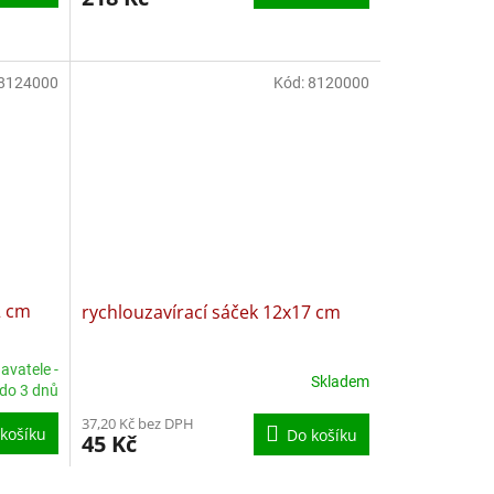
5,0
z
5
8124000
Kód:
8120000
hvězdiček.
2 cm
rychlouzavírací sáček 12x17 cm
avatele -
Skladem
 do 3 dnů
37,20 Kč bez DPH
košíku
Do košíku
45 Kč