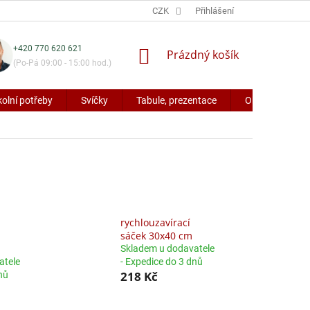
CZK
Přihlášení
+420 770 620 621
NÁKUPNÍ
Prázdný košík
(Po-Pá 09:00 - 15:00 hod.)
KOŠÍK
kolní potřeby
Svíčky
Tabule, prezentace
Obaly a potřeb
rychlouzavírací
sáček 30x40 cm
Skladem u dodavatele
atele
- Expedice do 3 dnů
218 Kč
nů