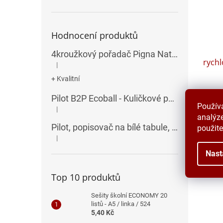
Hodnocení produktů
4kroužkový pořadač Pigna Nature Flowers - A4, 35 mm, mix motivů
rychl
|
Hodnocení produktu je 5 z 5 hvězdiček.
+ Kvalitní
Sklad
Pilot B2P Ecoball - Kuličkové pero
Použív
|
76,90 
Hodnocení produktu je 5 z 5 hvězdiček.
analýze
93 K
Pilot, popisovač na bílé tabule, seříznutý hrot, V-Board Master Chisel
použite
|
Hodnocení produktu je 5 z 5 hvězdiček.
Nast
Top 10 produktů
Sešity školní ECONOMY 20
listů - A5 / linka / 524
5,40 Kč