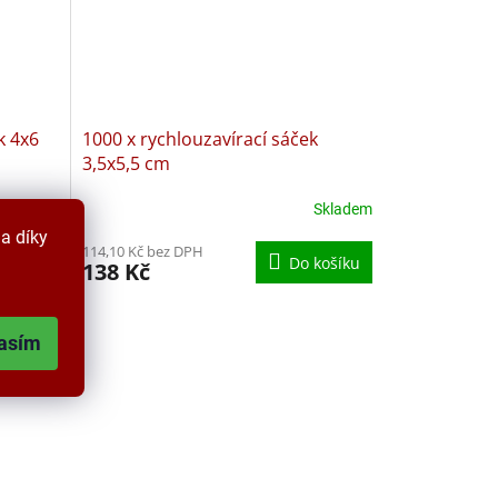
k 4x6
1000 x rychlouzavírací sáček
3,5x5,5 cm
Skladem
Skladem
Průměrné
hodnocení
a díky
114,10 Kč bez DPH
produktu
košíku
Do košíku
138 Kč
je
5,0
z
5
asím
hvězdiček.