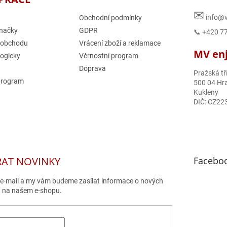
✉
info@v
Obchodní podmínky
načky
GDPR
📞 +420 7
 obchodu
Vrácení zboží a reklamace
MV enjo
logicky
Věrnostní program
Doprava
Pražská tř
program
500 04 Hra
Kukleny
DIČ: CZ22
RAT NOVINKY
Facebo
j e-mail a my vám budeme zasílat informace o nových
 na našem e-shopu.