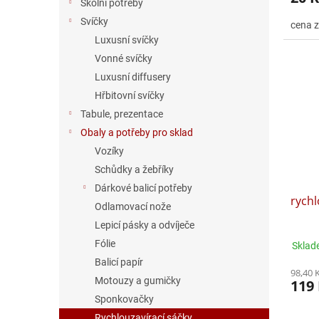
Školní potřeby
4,5
Svíčky
cena 
z
5
Luxusní svíčky
hvězdi
Vonné svíčky
Luxusní diffusery
Hřbitovní svíčky
Tabule, prezentace
Obaly a potřeby pro sklad
Vozíky
Schůdky a žebříky
Dárkové balicí potřeby
rychl
Odlamovací nože
Lepicí pásky a odvíječe
Fólie
Sklad
Balicí papír
98,40 
Motouzy a gumičky
119
Sponkovačky
Rychlouzavírací sáčky