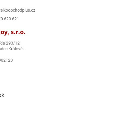
elkoobchodplus.cz
70 620 621
y, s.r.o.
ída 293/12
dec Králové -
302123
ok