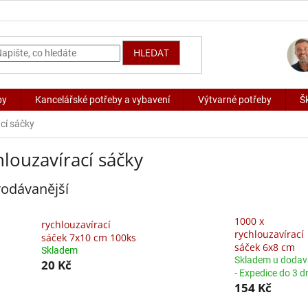
HLEDAT
by
Kancelářské potřeby a vybavení
Výtvarné potřeby
Š
cí sáčky
louzavírací sáčky
odávanější
1000 x
rychlouzavírací
rychlouzavírací
sáček 7x10 cm 100ks
sáček 6x8 cm
Skladem
Skladem u dodav
20 Kč
- Expedice do 3 d
154 Kč