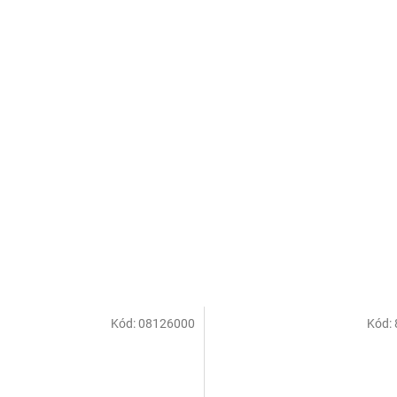
5
hvězdiček.
Kód:
08126000
Kód: