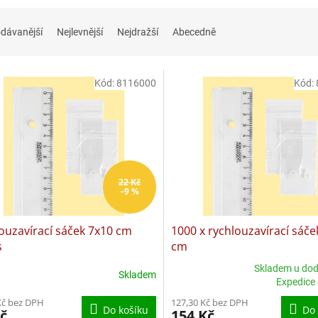
dávanější
Nejlevnější
Nejdražší
Abecedně
Kód:
8116000
Kód:
22 Kč
–9 %
ouzavírací sáček 7x10 cm
1000 x rychlouzavírací sáče
s
cm
Skladem u dod
Skladem
rné
Průměrné
Expedice
cení
hodnocení
Kč bez DPH
127,30 Kč bez DPH
ktu
produktu
Do košíku
Do 
č
154 Kč
je