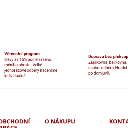
Věrnostní program
Doprava bez překvap
Slevy až 15% podle vašeho
Zásilkovna, balíkovna,
ročního obratu. Velké
osobní odběr v Hradci
jednorázové odběry naceníme
po domluvě.
individuálně.
OBCHODNÍ
O NÁKUPU
KONT
PRÁCE