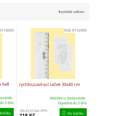
9
položek celkem
8114000
Kód:
8132000
k 6x8
rychlouzavírací sáček 30x40 cm
avatele -
Skladem u dodavatele -
Průměrné
 do 3 dnů
Expedice do 3 dnů
hodnocení
180,20 Kč bez DPH
produktu
košíku
Do košíku
218 Kč
je