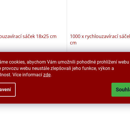
ouzavírací sáček 18x25 cm
1000 x rychlouzavírací sáče
cm
em u dodavatele - Expedice do 3 dnů
áme cookies, abychom Vám umožnili pohodlné prohlížení webu 
Kč bez DPH
71,90 Kč bez DPH
 provozu webu neustále zlepšovali jeho funkce, výkon a
Do košíku
Do 
č
87 Kč
lnost. Více informací
zde
.
O
Souhl
v
avení
l
á
d
a
c
í
p