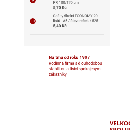
PP, 100/170 μm
5,70 Kč
Sešity školní ECONOMY 20
listů - A5 / čtevereček / 525
5,40 Kč
Na trhu od roku 1997
Rodinná firma s dlouhodobou
stabilitou a tisíci spokojenými
zákazníky.
Z
á
p
a
t
VELKO
í
SPOLU