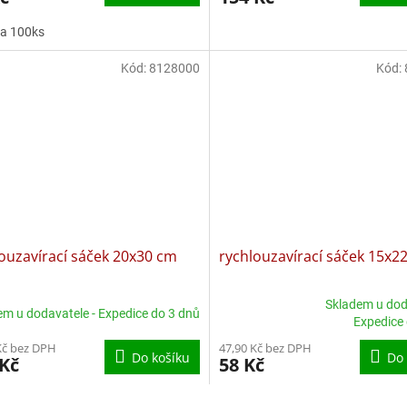
5,0
za 100ks
z
5
ček.
Kód:
8128000
hvězdiček.
Kód:
ouzavírací sáček 20x30 cm
rychlouzavírací sáček 15x2
Skladem u dod
em u dodavatele - Expedice do 3 dnů
Průměrné
Expedice
hodnocení
Kč bez DPH
47,90 Kč bez DPH
produktu
Do košíku
Do 
 Kč
58 Kč
je
5,0
z