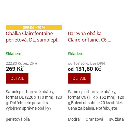
299 Kč
–10 %
Obálka Clairefontaine
Barevná obálka
perleťová, DL, samolepící,
Clairefontaine, C6,
20 ks
samolepící, 20 ks
Skladem
Skladem
222,30 Kč bez DPH
od 108,90 Kč bez DPH
269 Kč
131,80 Kč
od
DETAIL
DETAIL
Samolepicí barevné obálky,
Samolepicí barevné obálky,
formát DL (220 x 110 mm), 120
formát C6 (114 x 162 mm), 120
g. Potřebujete poradit s
g,Balení obsahuje 20 ks obálek.
výběrem správné obálky?
Cena za balení. Potřebujete
poradit s výběrem správné
perleťová bílá
obálky?
Modrá
Oranžová
sv. žlutá