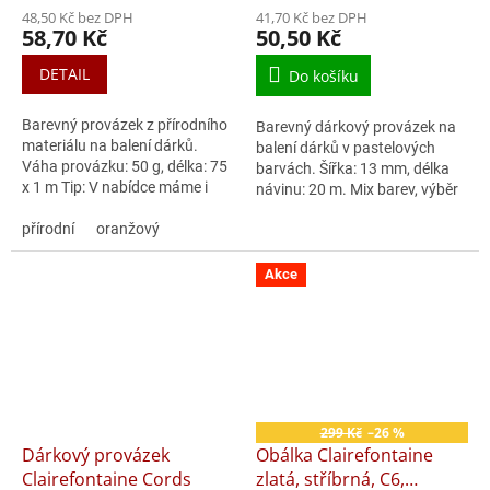
48,50 Kč bez DPH
41,70 Kč bez DPH
58,70 Kč
50,50 Kč
DETAIL
Do košíku
Barevný provázek z přírodního
Barevný dárkový provázek na
materiálu na balení dárků.
balení dárků v pastelových
Váha provázku: 50 g, délka: 75
barvách. Šířka: 13 mm, délka
x 1 m Tip: V nabídce máme i
návinu: 20 m. Mix barev, výběr
luxusní dárkové tašky
barvy upřesněte přes
Clairefontaine.
přírodní
oranžový
poznámku.
Akce
299 Kč
–26 %
Dárkový provázek
Obálka Clairefontaine
Clairefontaine Cords
zlatá, stříbrná, C6,