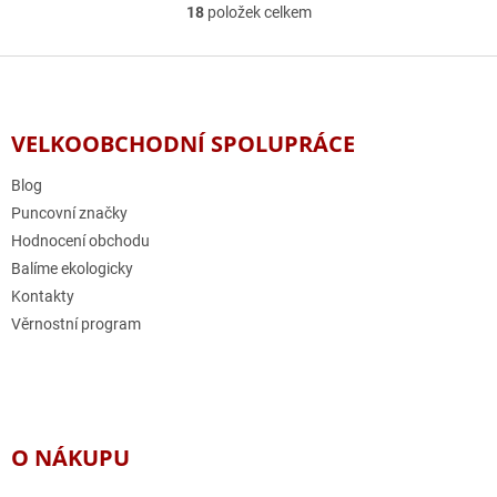
18
položek celkem
O
v
l
Z
á
á
d
p
a
a
VELKOOBCHODNÍ SPOLUPRÁCE
c
t
í
í
Blog
p
r
Puncovní značky
v
Hodnocení obchodu
k
Balíme ekologicky
y
v
Kontakty
ý
Věrnostní program
p
i
s
u
O NÁKUPU