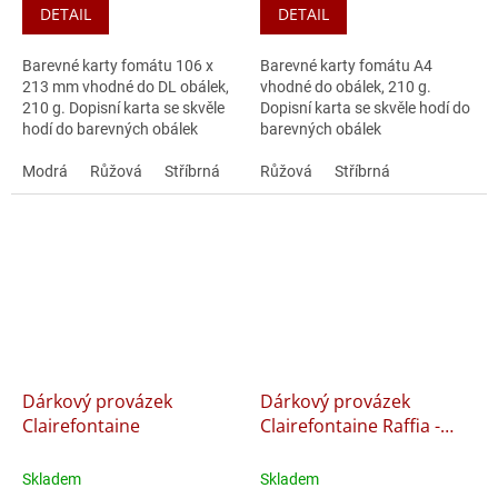
DETAIL
DETAIL
Barevné karty fomátu 106 x
Barevné karty fomátu A4
213 mm vhodné do DL obálek,
vhodné do obálek, 210 g.
210 g. Dopisní karta se skvěle
Dopisní karta se skvěle hodí do
hodí do barevných obálek
barevných obálek
Clairefontaine.
Clairefontaine.
Modrá
Růžová
Stříbrná
Růžová
Stříbrná
Dárkový provázek
Dárkový provázek
Clairefontaine
Clairefontaine Raffia -
pastelový, mix barev
Skladem
Skladem