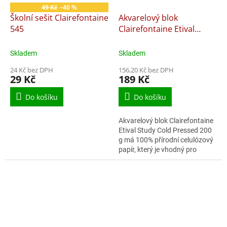
49 Kč
–40 %
Školní sešit Clairefontaine
Akvarelový blok
545
Clairefontaine Etival
Study Cold Pressed - A4,
10 listů, 200 g
Skladem
Skladem
24 Kč bez DPH
156,20 Kč bez DPH
29 Kč
189 Kč
Do košíku
Do košíku
Akvarelový blok Clairefontaine
Etival Study Cold Pressed 200
g má 100% přírodní celulózový
papír, který je vhodný pro
začátečníky, příležitostné
uživatele nebo studenty. S...