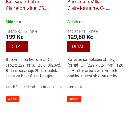
Barevná obálka
Barevná obálka
Clairefontaine, C5,
Clairefontaine, C4,
olizová, 20 ks
samolepící, 5 ks
Skladem
Skladem
164,50 Kč bez DPH
107,30 Kč bez DPH
199 Kč
129,80 Kč
DETAIL
DETAIL
Barevné obálky, formát C5
Barevné samolepicí obálky,
(162 x 229 mm), 120 g, olizové.
formát C4 (229 x 324 mm), 120
Balení obsahuje 20 ks obálek.
g. Ve stejné barvě je i vnitřek
Cena za balení. Potřebujete
obálky. Balení obsahuje 5 ks
poradit s výběrem správné
obálek. Cena za balení.
obálky?
Modrá
Zelená
Fialová
sv. zelená
Potřebujete poradit s
Červená
výběrem...
Akce
Akce
Doprodej