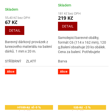
samolepící, 20 ks
Skladem
Průměrné
Skladem
hodnocení
181 Kč bez DPH
produktu
219 Kč
55,40 Kč bez DPH
je
67 Kč
5,0
DETAIL
z
DETAIL
5
Samolepicí barevné obálky,
hvězdiček.
Barevný dárkový provázek z
formát C6 (114 x 162 mm), 120
lurexového materiálu na balení
g,Balení obsahuje 20 ks obálek.
dárků. 1 mm x 20 m.
Cena za balení. Potřebujete
poradit s výběrem správné
STŘÍBRNÝ
ZLATÝ
obálky?
Barva
Akce
Akce
199 Kč
–9 %
135 Kč
–3 %
od
až