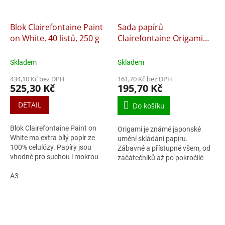
Blok Clairefontaine Paint
Sada papírů
on White, 40 listů, 250 g
Clairefontaine Origami
Summer - 60 listů
Skladem
Skladem
434,10 Kč bez DPH
161,70 Kč bez DPH
525,30 Kč
195,70 Kč
DETAIL
Do košíku
Blok Clairefontaine Paint on
Origami je známé japonské
White ma extra bílý papír ze
umění skládání papíru.
100% celulózy. Papíry jsou
Zábavné a přístupné všem, od
vhodné pro suchou i mokrou
začátečníků až po pokročilé
techniku a mají dobré
tvůrce. Jednotlivé listy jsou se
absorpční schopnosti.
A3
vzorem na přední straně a
Obsahuje 40 listů a...
hladké na...