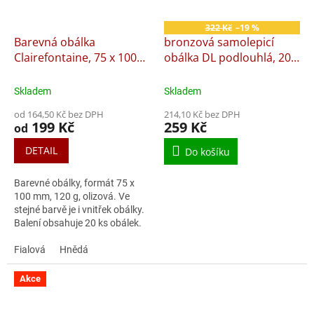
322 Kč
–19 %
Barevná obálka
bronzová samolepicí
Clairefontaine, 75 x 100
obálka DL podlouhlá, 20
mm, olizová, 20 ks
ks
Skladem
Skladem
od 164,50 Kč bez DPH
214,10 Kč bez DPH
199 Kč
259 Kč
od
DETAIL
Do košíku
Barevné obálky, formát 75 x
100 mm, 120 g, olizová. Ve
stejné barvě je i vnitřek obálky.
Balení obsahuje 20 ks obálek.
Cena za balení. Potřebujete
poradit s výběrem správné
Fialová
Hnědá
obálky?
Akce