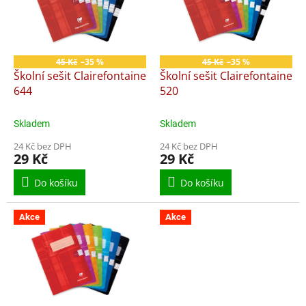
i
r
s
o
p
d
r
u
o
k
45 Kč
–35 %
45 Kč
–35 %
d
t
Školní sešit Clairefontaine
Školní sešit Clairefontaine
u
ů
644
520
k
t
Skladem
Skladem
ů
24 Kč bez DPH
24 Kč bez DPH
29 Kč
29 Kč
Do košíku
Do košíku
Akce
Akce