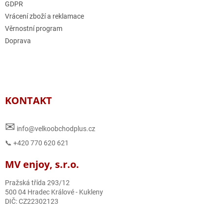
GDPR
Vrácení zboží a reklamace
Věrnostní program
Doprava
KONTAKT
✉
info@velkoobchodplus.cz
📞 +420 770 620 621
MV enjoy, s.r.o.
Pražská třída 293/12
500 04 Hradec Králové - Kukleny
DIČ: CZ22302123