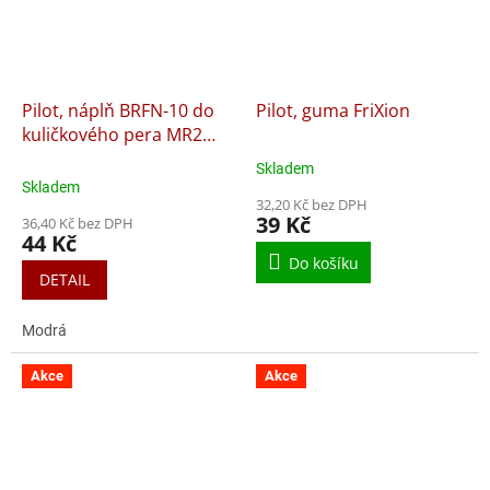
Pilot, náplň BRFN-10 do
Pilot, guma FriXion
kuličkového pera MR2
Animal a MR3 Retro Pop
Skladem
Průměrné
Collection
Skladem
hodnocení
32,20 Kč bez DPH
produktu
39 Kč
36,40 Kč bez DPH
je
44 Kč
5,0
Do košíku
z
DETAIL
5
hvězdiček.
Modrá
Akce
Akce