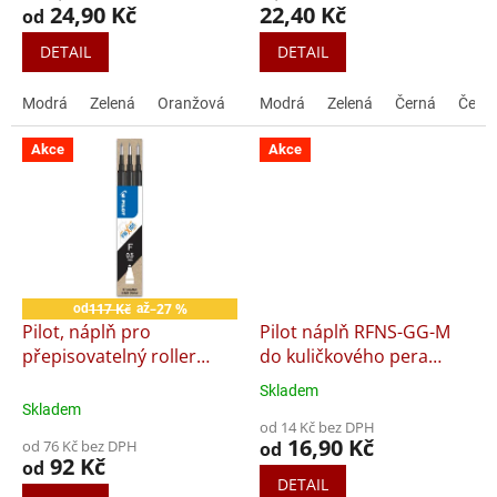
produktu
produktu
24,90 Kč
22,40 Kč
od
je
je
4,2
5,0
DETAIL
DETAIL
z
z
5
5
Modrá
Zelená
Oranžová
Černá
Modrá
Červená
Zelená
Černá
Červ
hvězdiček.
hvězdiček.
Akce
Akce
117 Kč
–27 %
od
až
Pilot, náplň pro
Pilot náplň RFNS-GG-M
přepisovatelný roller
do kuličkového pera
FriXion Clicker hrot F 0,5
Super Grip a B2P
Skladem
Průměrné
mm, 3 ks
Skladem
hodnocení
od 14 Kč bez DPH
produktu
16,90 Kč
od 76 Kč bez DPH
od
je
92 Kč
od
5,0
DETAIL