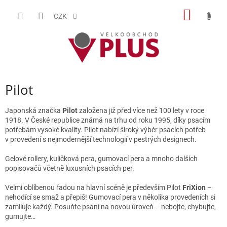
Přejít
NÁKUP
na
CZK
obsah
KOŠÍK
Pilot
Japonská značka
Pilot
založena již před více než 100 lety v roce
1918. V České republice známá na trhu od roku 1995, díky psacím
potřebám vysoké kvality. Pilot nabízí široký výběr psacích potřeb
v provedení s nejmodernější technologií v pestrých designech.
Gelové rollery, kuličková pera, gumovací pera a mnoho dalších
popisovačů včetně luxusních psacích per.
Velmi oblíbenou řadou na hlavní scéně je především Pilot
FriXion
–
nehodící se smaž a přepiš! Gumovací pera v několika provedeních si
zamiluje každý. Posuňte psaní na novou úroveň – nebojte, chybujte,
gumujte…