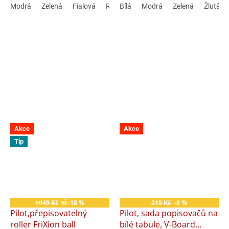
Modrá
Zelená
Fialová
Růžová
Bílá
Černá
Modrá
Červená
Zelená
Žlutá
Světle
Akce
Akce
Tip
Sleva
49 Kč
–18 %
219 Kč
–8 %
od
až
Pilot,přepisovatelný
Pilot, sada popisovačů na
roller FriXion ball
bílé tabule, V-Board