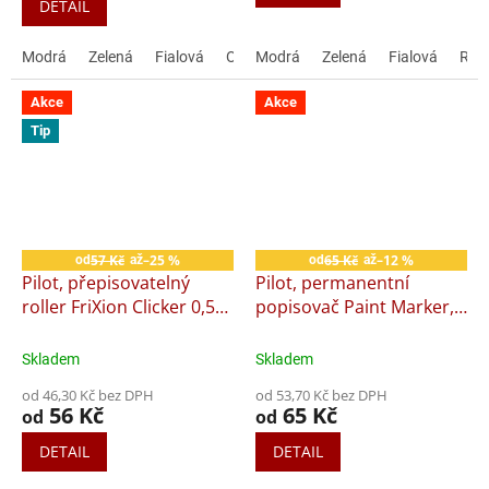
z
DETAIL
5
hvězdiček.
Modrá
Zelená
Fialová
Oranžová
Modrá
Růžová
Zelená
Černá
Fialová
Červ
Růž
Akce
Akce
Tip
57 Kč
–25 %
65 Kč
–12 %
od
až
od
až
Pilot, přepisovatelný
Pilot, permanentní
roller FriXion Clicker 0,5
popisovač Paint Marker,
mm
SC-PM
Skladem
Skladem
od 46,30 Kč bez DPH
od 53,70 Kč bez DPH
56 Kč
65 Kč
od
od
DETAIL
DETAIL