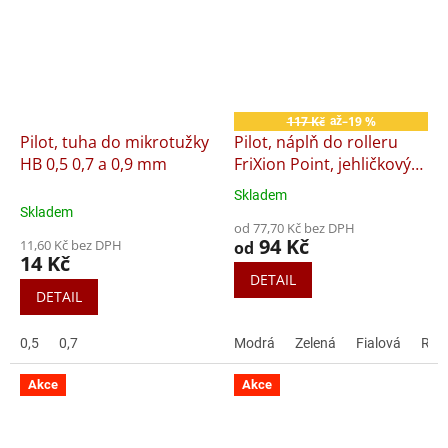
117 Kč
–19 %
až
Pilot, tuha do mikrotužky
Pilot, náplň do rolleru
HB 0,5 0,7 a 0,9 mm
FriXion Point, jehličkový
hrot, 3 ks
Skladem
Průměrné
Skladem
hodnocení
od 77,70 Kč bez DPH
produktu
94 Kč
11,60 Kč bez DPH
od
je
14 Kč
5,0
DETAIL
z
DETAIL
5
hvězdiček.
0,5
0,7
Modrá
Zelená
Fialová
Růž
Akce
Akce