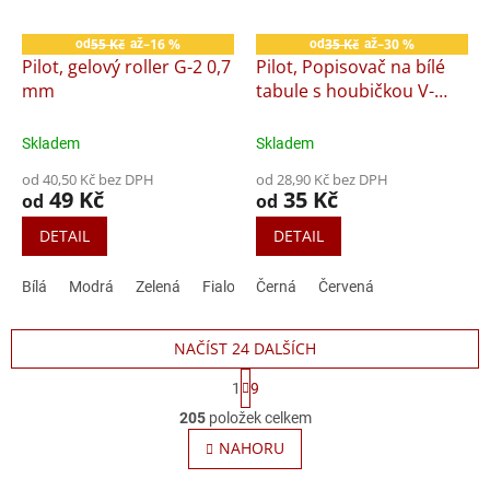
55 Kč
–16 %
35 Kč
–30 %
od
až
od
až
Pilot, gelový roller G-2 0,7
Pilot, Popisovač na bílé
mm
tabule s houbičkou V-
Board Master S, 0.8, (UF)
ultra tenký
Skladem
Skladem
od 40,50 Kč bez DPH
od 28,90 Kč bez DPH
49 Kč
35 Kč
od
od
DETAIL
DETAIL
Bílá
Modrá
Zelená
Fialová
Černá
Oranžová
Červená
Růžová
Černá
NAČÍST 24 DALŠÍCH
S
1
9
t
O
r
205
položek celkem
v
á
l
NAHORU
n
á
k
o