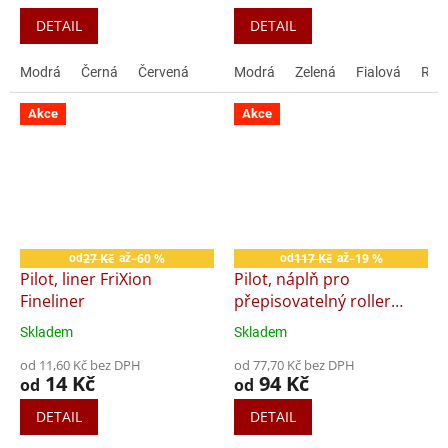
DETAIL
DETAIL
Modrá
Černá
Červená
Modrá
Zelená
Fialová
Růž
Akce
Akce
27 Kč
–60 %
117 Kč
–19 %
od
až
od
až
Pilot, liner FriXion
Pilot, náplň pro
Fineliner
přepisovatelný roller
FriXion Ball, FriXion
Skladem
Skladem
Průměrné
Průměrné
Clicker, hrot M 0,7 mm, 3
hodnocení
hodnocení
od 11,60 Kč bez DPH
ks
od 77,70 Kč bez DPH
produktu
produktu
14 Kč
94 Kč
od
od
je
je
5,0
4,8
DETAIL
DETAIL
z
z