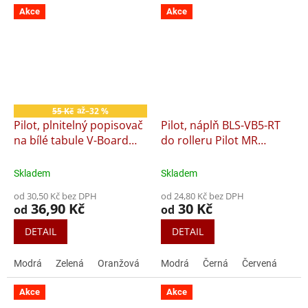
Akce
Akce
Sleva
55 Kč
–32 %
až
Pilot, plnitelný popisovač
Pilot, náplň BLS-VB5-RT
na bílé tabule V-Board
do rolleru Pilot MR
Master
Animal
Skladem
Skladem
od 30,50 Kč bez DPH
od 24,80 Kč bez DPH
36,90 Kč
30 Kč
od
od
DETAIL
DETAIL
Modrá
Zelená
Oranžová
Černá
Modrá
Červená
Černá
Červená
Akce
Akce