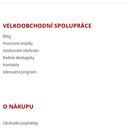
d
v
Z
a
á
c
á
n
í
p
í
p
a
VELKOOBCHODNÍ SPOLUPRÁCE
r
t
v
í
Blog
k
y
Puncovní značky
v
Hodnocení obchodu
ý
Balíme ekologicky
p
i
Kontakty
s
Věrnostní program
u
O NÁKUPU
Obchodní podmínky