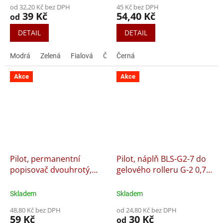
od 32,20 Kč bez DPH
45 Kč bez DPH
39 Kč
54,40 Kč
od
DETAIL
DETAIL
Modrá
Zelená
Fialová
Černá
Černá
Červená
Akce
Akce
Pilot, permanentní
Pilot, náplň BLS-G2-7 do
popisovač dvouhrotý,
gelového rolleru G-2 0,7
SCA-TM-BG Twin Marker
mm
Skladem
Skladem
48,80 Kč bez DPH
od 24,80 Kč bez DPH
59 Kč
30 Kč
od