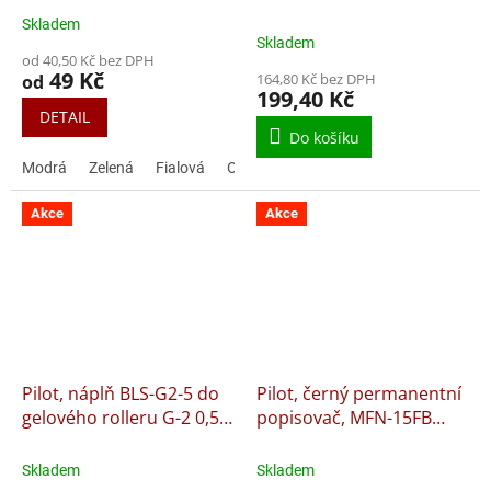
Master
Skladem
Průměrné
Skladem
hodnocení
od 40,50 Kč bez DPH
produktu
49 Kč
164,80 Kč bez DPH
od
je
199,40 Kč
4,6
DETAIL
z
Do košíku
5
Modrá
Zelená
Fialová
Oranžová
Růžová
Černá
Červ
hvězdiček.
Akce
Akce
Pilot, náplň BLS-G2-5 do
Pilot, černý permanentní
gelového rolleru G-2 0,5 a
popisovač, MFN-15FB
B2P
TWIN MARKER, dvouhrotý
Skladem
Skladem