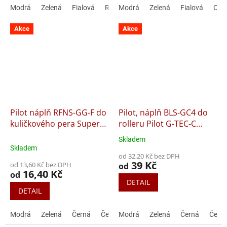
5
5
Modrá
Zelená
Fialová
Růžová
Modrá
Černá
Zelená
Červená
Fialová
Světle
Ora
hvězdiček.
hvězdiček.
Akce
Akce
Pilot náplň RFNS-GG-F do
Pilot, náplň BLS-GC4 do
kuličkového pera Super
rolleru Pilot G-TEC-C
Grip a B2P
Maica
Skladem
Průměrné
Skladem
hodnocení
od 32,20 Kč bez DPH
produktu
39 Kč
od 13,60 Kč bez DPH
od
je
16,40 Kč
od
5,0
DETAIL
z
DETAIL
5
hvězdiček.
Modrá
Zelená
Černá
Červená
Modrá
Zelená
Černá
Červ