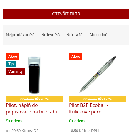
OTEVŘÍT FILTR
Ř
a
Nejprodávanější
Nejlevnější
Nejdražší
Abecedně
z
e
V
n
Akce
Akce
ý
í
Tip
p
p
i
r
Varianty
s
o
p
d
r
u
o
k
34 Kč
–26 %
25 Kč
–17 %
od
až
od
až
d
t
Pilot, náplň do
Pilot B2P Ecoball -
u
ů
popisovače na bílé tabule
Kuličkové pero
k
V-Board Master
Skladem
Skladem
Průměrné
Průměrné
t
hodnocení
hodnocení
ů
od 20,60 Kč bez DPH
18,50 Kč bez DPH