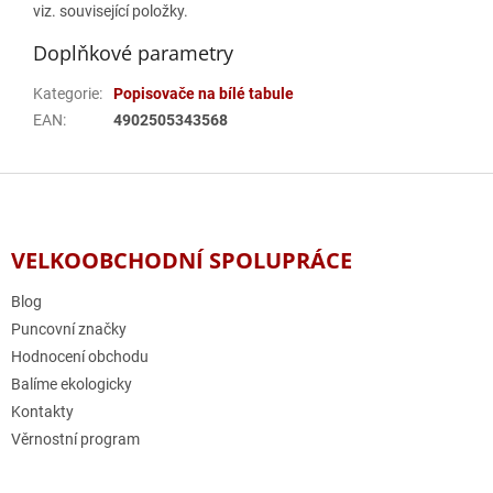
viz. související položky.
Doplňkové parametry
Kategorie
:
Popisovače na bílé tabule
EAN
:
4902505343568
Z
á
p
a
VELKOOBCHODNÍ SPOLUPRÁCE
t
í
Blog
Puncovní značky
Hodnocení obchodu
Balíme ekologicky
Kontakty
Věrnostní program