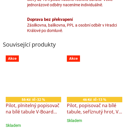
jednorázové odběry naceníme individuálně.
Doprava bez překvapení
Zásilkovna, balíkovna, PPL a osobní odběr v Hradci
Králové po domluvě.
Související produkty
Akce
Akce
Sleva
55 Kč
–32 %
46 Kč
–13 %
až
až
Pilot, plnitelný popisovač
Pilot, popisovač na bílé
na bílé tabule V-Board
tabule, seříznutý hrot, V-
Master
Board Master Chisel
Skladem
Průměrné
Skladem
hodnocení