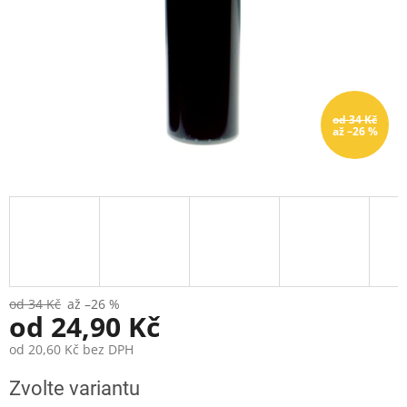
od 34 Kč
až –26 %
od 34 Kč
až –26 %
od
24,90 Kč
od
20,60 Kč
bez DPH
Měrná
Zvolte variantu
cena: