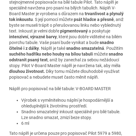
stejnojmenné popisovače na bílé tabule Pilot. Tato náplň je
speciálně navržena pro psaní na bílých tabulích. Náplň V-
Board Master je vyrobena s důrazem na
trvanlivost a plynulý
tok inkoustu
. S její pomocí můžete
psát hladce a přesně
, aniž
byste se museli trápit o přerušovanou linku nebo vyblednutý
text. Inkoust je velmi dobře
pigmentovaný
a poskytuje
intenzivní, výrazné barvy
, které jsou dobře viditelné na bílém
povrchu tabule. Vaše psaní bude vynikat a bude
snadno
čitelné i z dálky
. Náplň je také
snadno smazatelná
. Použitím
suchého hadříku nebo houby na bílou tabuli
můžete
snadno
odstranit psaný text
, aniž by zanechal za sebou nežádoucí
stopy. Pilot V-Board Master náplň je navržena tak, aby měla
dlouhou životnost.
Díky tomu můžete dlouhodobě využívat
popisovač a nebudete muset často měnit náplň.
Náplň pro popisovač na bílé tabule: V-BOARD MASTER
Výrobek s vyměnitelnou náplní je hospodárnější a
ohleduplnější k životnímu prostředí.
Snadno smazatelný inkoust speciálně pro bílé tabule.
Lze snadno smazat, zmizí beze stopy.
6 ml
Tato náplň je určena pouze pro popisovač Pilot 5979 a 5980,