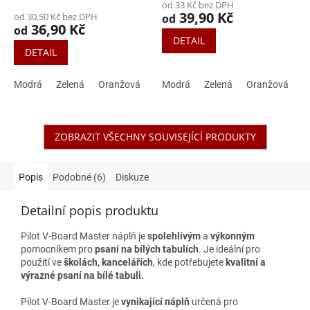
od 33 Kč bez DPH
produktu
39,90 Kč
od 30,50 Kč bez DPH
od
je
36,90 Kč
od
5,0
DETAIL
z
DETAIL
5
hvězdiček.
Modrá
Zelená
Oranžová
Černá
Modrá
Červená
Zelená
Oranžová
Č
ZOBRAZIT VŠECHNY SOUVISEJÍCÍ PRODUKTY
Popis
Podobné (6)
Diskuze
Detailní popis produktu
Pilot V-Board Master náplň je
spolehlivým
a
výkonným
pomocníkem pro
psaní na bílých tabulích
. Je ideální pro
použití ve
školách, kancelářích
, kde potřebujete
kvalitní a
výrazné psaní na bílé tabuli.
Pilot V-Board Master je
vynikající náplň
určená pro