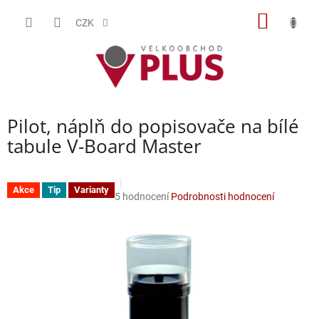
Přejít
NÁKUP
na
CZK
obsah
KOŠÍK
Pilot, náplň do popisovače na bílé
tabule V-Board Master
Akce
Tip
Varianty
Průměrné
5 hodnocení
Podrobnosti hodnocení
hodnocení
produktu
je
4,2
z
5
hvězdiček.