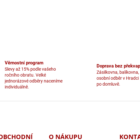
Věrnostní program
Doprava bez překvap
Slevy až 15% podle vašeho
Zásilkovna, balíkovna,
ročního obratu. Velké
osobní odběr v Hradci
jednorázové odběry naceníme
po domluvě.
individuálně.
OBCHODNÍ
O NÁKUPU
KONT