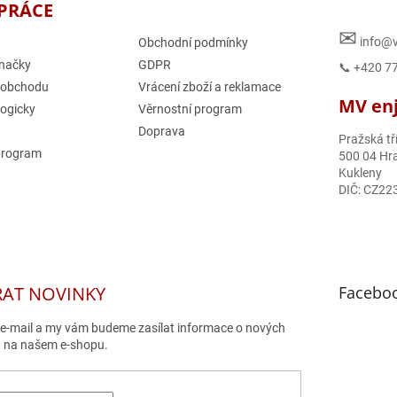
PRÁCE
✉
info@v
Obchodní podmínky
načky
GDPR
📞 +420 7
 obchodu
Vrácení zboží a reklamace
MV enjo
logicky
Věrnostní program
Doprava
Pražská tř
program
500 04 Hra
Kukleny
DIČ: CZ22
RAT NOVINKY
Facebo
j e-mail a my vám budeme zasílat informace o nových
 na našem e-shopu.