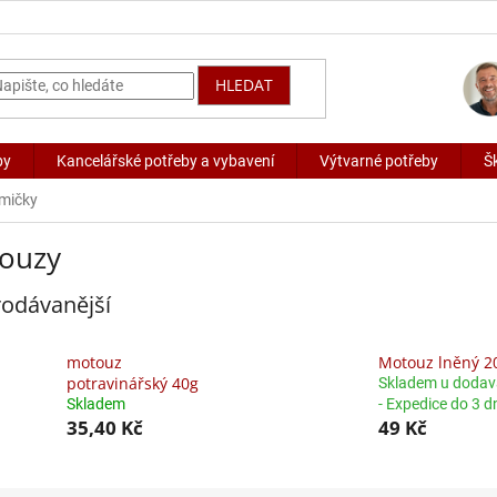
HLEDAT
by
Kancelářské potřeby a vybavení
Výtvarné potřeby
Š
mičky
ouzy
odávanější
motouz
Motouz lněný 2
potravinářský 40g
Skladem u dodav
Skladem
- Expedice do 3 d
35,40 Kč
49 Kč