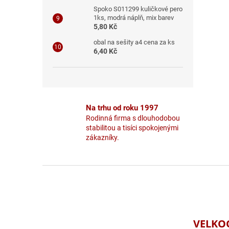
Spoko S011299 kuličkové pero
1ks, modrá náplň, mix barev
5,80 Kč
obal na sešity a4 cena za ks
6,40 Kč
Na trhu od roku 1997
Rodinná firma s dlouhodobou
stabilitou a tisíci spokojenými
zákazníky.
Z
á
p
a
t
VELKO
í