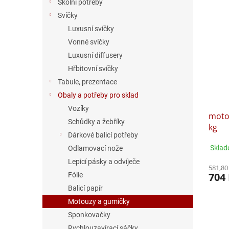
Školní potřeby
Svíčky
Luxusní svíčky
Vonné svíčky
Luxusní diffusery
Hřbitovní svíčky
Tabule, prezentace
Obaly a potřeby pro sklad
Vozíky
motou
Schůdky a žebříky
kg
Dárkové balicí potřeby
Sklad
Odlamovací nože
Lepicí pásky a odvíječe
581,80
704
Fólie
Balicí papír
Motouzy a gumičky
Sponkovačky
Rychlouzavírací sáčky