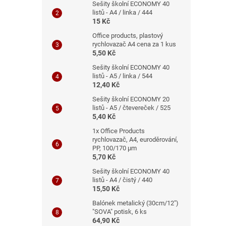
Sešity školní ECONOMY 40
listů - A4 / linka / 444
15 Kč
Office products, plastový
rychlovazač A4 cena za 1 kus
5,50 Kč
Sešity školní ECONOMY 40
listů - A5 / linka / 544
12,40 Kč
Sešity školní ECONOMY 20
listů - A5 / čtevereček / 525
5,40 Kč
1x Office Products
rychlovazač, A4, euroděrování,
PP, 100/170 μm
5,70 Kč
Sešity školní ECONOMY 40
listů - A4 / čistý / 440
15,50 Kč
Balónek metalický (30cm/12")
"SOVA" potisk, 6 ks
64,90 Kč