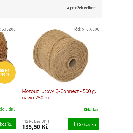
4
položek celkem
:
535200
Kód:
510.6600
55 Kč
–10 %
Motouz jutový Q-Connect - 500 g,
návin 250 m
 do 3 dnů
Skladem
112 Kč bez DPH
košíku
Do košíku
135,50 Kč