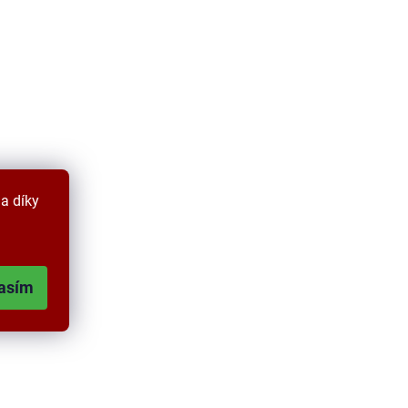
a díky
asím