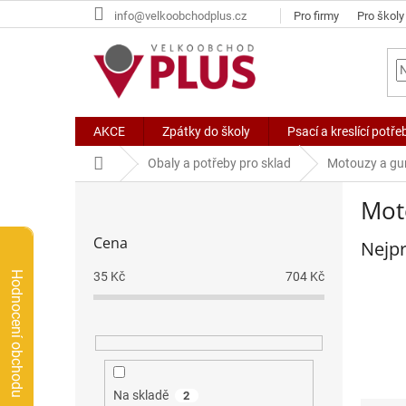
Přejít
info@velkoobchodplus.cz
Pro firmy
Pro školy
na
obsah
AKCE
Zpátky do školy
Psací a kreslící potře
Domů
Obaly a potřeby pro sklad
Motouzy a gu
P
Mot
o
s
Cena
Nejpr
t
r
Hodnocení obchodu
35
Kč
704
Kč
a
n
n
í
p
a
Na skladě
2