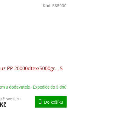
Kód:
535990
z PP 20000dtex/5000gr. , 5
em u dodavatele - Expedice do 3 dnů
 Kč bez DPH
Do košíku
 Kč
O
v
l