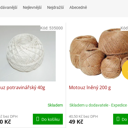
dávanější
Nejlevnější
Nejdražší
Abecedně
Kód:
535000
Kód
uz potravinářský 40g
Motouz lněný 200 g
Skladem
Skladem u dodavatele - Expedice
Kč bez DPH
40,50 Kč bez DPH
Do košíku
Do 
0 Kč
49 Kč