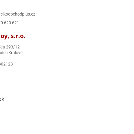
elkoobchodplus.cz
70 620 621
y, s.r.o.
ída 293/12
dec Králové -
302123
ok