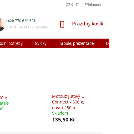
CZK
Přihlášení
+420 770 620 621
NÁKUPNÍ
Prázdný košík
(Po-Pá 09:00 - 15:00 hod.)
KOŠÍK
kolní potřeby
Svíčky
Tabule, prezentace
Obaly a potřeb
Motouz jutový Q-
00 g
Connect - 500 g,
atele
návin 250 m
nů
Skladem
135,50 Kč