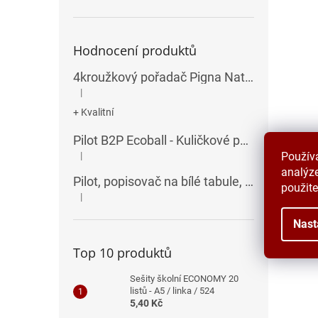
Hodnocení produktů
4kroužkový pořadač Pigna Nature Flowers - A4, 35 mm, mix motivů
|
Hodnocení produktu je 5 z 5 hvězdiček.
+ Kvalitní
Pilot B2P Ecoball - Kuličkové pero
Použív
|
Hodnocení produktu je 5 z 5 hvězdiček.
analýze
Pilot, popisovač na bílé tabule, seříznutý hrot, V-Board Master Chisel
použite
|
Hodnocení produktu je 5 z 5 hvězdiček.
Nast
Top 10 produktů
Sešity školní ECONOMY 20
listů - A5 / linka / 524
5,40 Kč