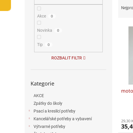
Ř
n
a
e
Nejpro
z
l
Akce
0
e
V
n
Novinka
0
ý
í
p
p
i
Tip
r
0
s
o
p
d
ROZBALIT FILTR
r
u
o
k
d
t
Přeskočit
Kategorie
kategorie
u
ů
moto
k
AKCE
t
ů
Zpátky do školy
Psací a kreslící potřeby
Kancelářské potřeby a vybavení
29,30 
35,4
Výtvarné potřeby