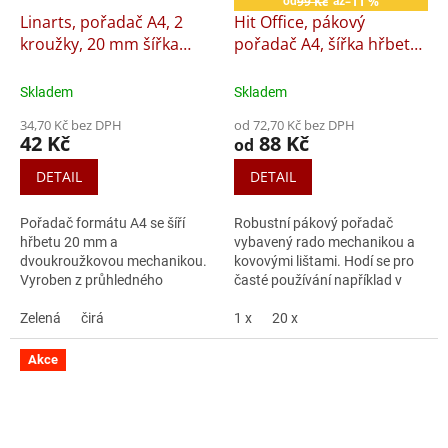
99 Kč
–11 %
od
až
Linarts, pořadač A4, 2
Hit Office, pákový
kroužky, 20 mm šířka
pořadač A4, šířka hřbetu
hřbetu, Diagonal
8 cm, radokroužek
Skladem
Skladem
34,70 Kč bez DPH
od 72,70 Kč bez DPH
42 Kč
88 Kč
od
DETAIL
DETAIL
Pořadač formátu A4 se šíří
Robustní pákový pořadač
hřbetu 20 mm a
vybavený rado mechanikou a
dvoukroužkovou mechanikou.
kovovými lištami. Hodí se pro
Vyroben z průhledného
časté používání například v
polypropylenu Diagonal, 500
účetních firmách. Český
mic v široké škále barev.
Zelená
čirá
výrobek Balení 20ks
1 x
20 x
Akce