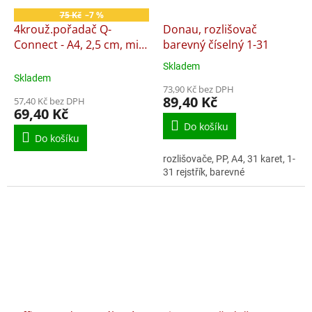
75 Kč
–7 %
4krouž.pořadač Q-
Donau, rozlišovač
Connect - A4, 2,5 cm, mix
barevný číselný 1-31
barev
Skladem
Průměrné
Skladem
hodnocení
73,90 Kč bez DPH
produktu
89,40 Kč
57,40 Kč bez DPH
je
69,40 Kč
5,0
Do košíku
z
Do košíku
5
rozlišovače, PP, A4, 31 karet, 1-
hvězdiček.
31 rejstřík, barevné