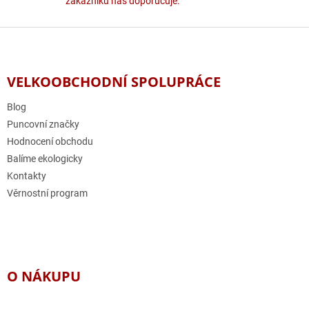
zákazníků nás doporučuje.
Z
á
p
a
VELKOOBCHODNÍ SPOLUPRÁCE
t
í
Blog
Puncovní značky
Hodnocení obchodu
Balíme ekologicky
Kontakty
Věrnostní program
O NÁKUPU