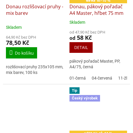
65 Kč
–10 %
až
Donau rozlišovací pruhy -
Donau, pákový pořadač
mix barev
A4 Master, hřbet 75 mm
Skladem
Průměrné
Skladem
hodnocení
od 47,90 Kč bez DPH
produktu
58 Kč
64,90 Kč bez DPH
od
je
78,50 Kč
4,8
DETAIL
z
Do košíku
5
pákový pořadač Master, PP,
hvězdiček.
rozlišovací pruhy 235x105 mm,
A4/75, černá
mix barev, 100 ks
01-černá
04-červená
11-žlut
Tip
Český výrobek