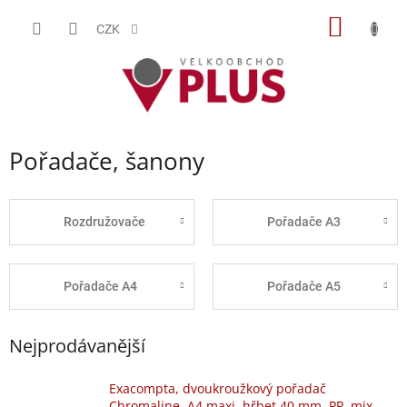
Přejít
NÁKUP
na
CZK
obsah
KOŠÍK
Pořadače, šanony
Rozdružovače
Pořadače A3
Pořadače A4
Pořadače A5
Nejprodávanější
Exacompta, dvoukroužkový pořadač
Chromaline, A4 maxi, hřbet 40 mm, PP, mix