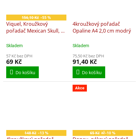
156,10 Kč
–55 %
Viquel, Kroužkový
4kroužkový pořadač
pořadač Mexican Skull, 4
Opaline A4 2,0 cm modrý
kroužkový, A4, 25 mm
Skladem
Skladem
57 Kč bez DPH
75,50 Kč bez DPH
69 Kč
91,40 Kč
Do košíku
Do košíku
Akce
148 Kč
–13 %
65 Kč
–10 %
až