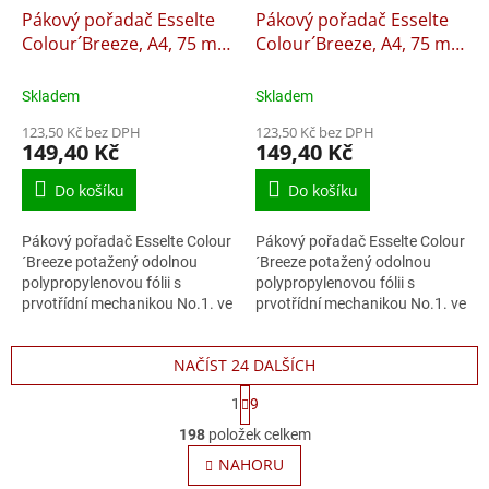
Pákový pořadač Esselte
Pákový pořadač Esselte
Colour´Breeze, A4, 75 mm
Colour´Breeze, A4, 75 mm
- ledově modrý
- ledově korálový
Skladem
Skladem
123,50 Kč bez DPH
123,50 Kč bez DPH
149,40 Kč
149,40 Kč
Do košíku
Do košíku
Pákový pořadač Esselte Colour
Pákový pořadač Esselte Colour
´Breeze potažený odolnou
´Breeze potažený odolnou
polypropylenovou fólii s
polypropylenovou fólii s
prvotřídní mechanikou No.1. ve
prvotřídní mechanikou No.1. ve
svěžích ledových barvách a s
svěžích ledových barvách a s
moderním embosingem.
moderním embosingem.
NAČÍST 24 DALŠÍCH
S
1
9
t
O
r
198
položek celkem
v
á
l
NAHORU
n
á
k