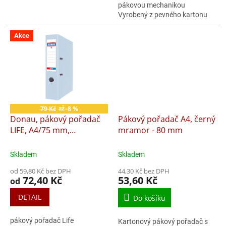
pákovou mechanikou
Vyrobený z pevného kartonu
potaženého z vnější strany
omyvatelnou PP folií a z vnitřní
Akce
strany papírem...
79 Kč
–8 %
až
Donau, pákový pořadač
Pákový pořadač A4, černý
LIFE, A4/75 mm,
mramor - 80 mm
pastelové barvy
Skladem
Skladem
od 59,80 Kč bez DPH
44,30 Kč bez DPH
72,40 Kč
53,60 Kč
od
DETAIL
Do košíku
pákový pořadač Life
Kartonový pákový pořadač s