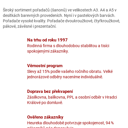
o
d
v
a
Široký sortiment pořadačů (šanonů) ve velikostech A3. A4 a A5 v
á
c
desítkách barevných provedeních. Nyní i v pastelových barvách.
n
í
Pořadače vysoké kvality. Pořadače dvoukroužkové, čtyřkroužkové,
í
p
pákové, závěsné i prezentační.
r
v
Na trhu od roku 1997
k
Rodinná firma s dlouhodobou stabilitou a tisíci
y
spokojenými zákazníky.
v
ý
p
Věrnostní program
i
Slevy až 15% podle vašeho ročního obratu. Velké
s
jednorázové odběry naceníme individuálně.
u
Doprava bez překvapení
Zásilkovna, balíkovna, PPL a osobní odběr v Hradci
Králové po domluvě.
Ověřeno zákazníky
Heureka dlouhodobě potvrzuje spokojenost, 94 %