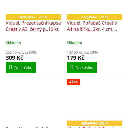
428,30 Kč
–27 %
232,30 Kč
–22 %
Viquel, Prezentační kapsa
Viquel, Pořadač Creativ
Creativ A3, černý p.,10 ks
A4 na šířku, 2kr, 4 cm,
černý
Skladem
Skladem
255,40 Kč bez DPH
147,90 Kč bez DPH
309 Kč
179 Kč
Do košíku
Do košíku
Akce
428,30 Kč
–25 %