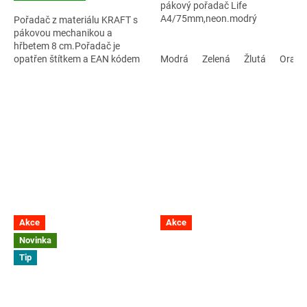
pákový pořadač Life
A4/75mm,neon.modrý
Pořadač z materiálu KRAFT s
pákovou mechanikou a
hřbetem 8 cm.Pořadač je
opatřen štítkem a EAN kódem
Modrá
Zelená
Žlutá
Oranž
na hřbetu pořadače.Vyrobeno
z FSC® certifikovaného
materiálu.
Akce
Akce
Novinka
Tip