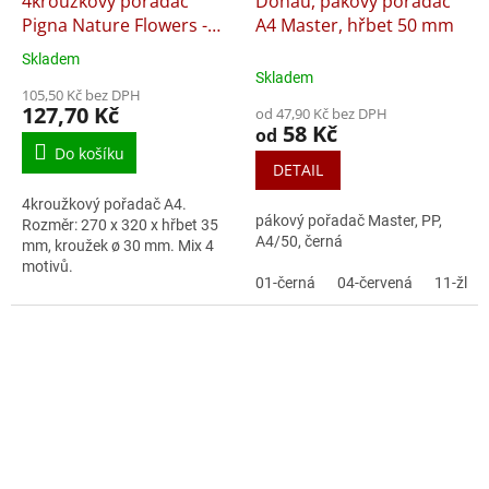
4kroužkový pořadač
Donau, pákový pořadač
Pigna Nature Flowers -
A4 Master, hřbet 50 mm
A4, 35 mm, mix motivů
Skladem
Průměrné
Skladem
hodnocení
105,50 Kč bez DPH
produktu
127,70 Kč
od 47,90 Kč bez DPH
je
58 Kč
od
5,0
Do košíku
z
DETAIL
5
4kroužkový pořadač A4.
hvězdiček.
pákový pořadač Master, PP,
Rozměr: 270 x 320 x hřbet 35
A4/50, černá
mm, kroužek ø 30 mm. Mix 4
motivů.
01-černá
04-červená
11-žlut