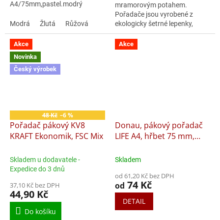
A4/75mm,pastel.modrý
mramorovým potahem.
Pořadače jsou vyrobené z
Modrá
Žlutá
Růžová
ekologicky šetrné lepenky,
potažené mramorovým
papírem po vnitřní i vnější
Akce
Akce
straně. Hřbet pořadačů je...
Novinka
Český výrobek
48 Kč
–6 %
Pořadač pákový KV8
Donau, pákový pořadač
KRAFT Ekonomik, FSC Mix
LIFE A4, hřbet 75 mm,
neonové barvy
Skladem u dodavatele -
Skladem
Expedice do 3 dnů
od 61,20 Kč bez DPH
74 Kč
od
37,10 Kč bez DPH
44,90 Kč
DETAIL
Do košíku