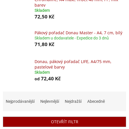
barev
Skladem
72,50 Kč
Pákový pořadač Donau Master - A4, 7 cm, bílý
Skladem u dodavatele - Expedice do 3 dnů
71,80 Kč
Donau, pákový pořadač LIFE, A4/75 mm,
pastelové barvy
Skladem
72,40 Kč
od
Ř
a
Nejprodávanější
Nejlevnější
Nejdražší
Abecedně
z
e
n
OTEVŘÍT FILTR
í