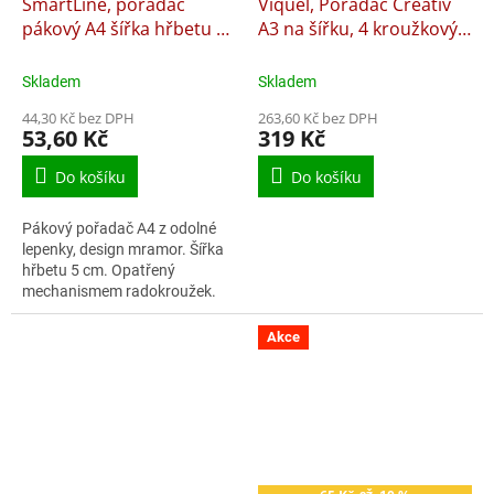
SmartLine, pořadač
Viquel, Pořadač Creativ
pákový A4 šířka hřbetu 5
A3 na šířku, 4 kroužkový,
cm mramor, radokroužek
4 cm, černý
Skladem
Skladem
44,30 Kč bez DPH
263,60 Kč bez DPH
53,60 Kč
319 Kč
Do košíku
Do košíku
Pákový pořadač A4 z odolné
lepenky, design mramor. Šířka
hřbetu 5 cm. Opatřený
mechanismem radokroužek.
Ten zabraňuje samovolnému
otevření otvírání pořadače.
Akce