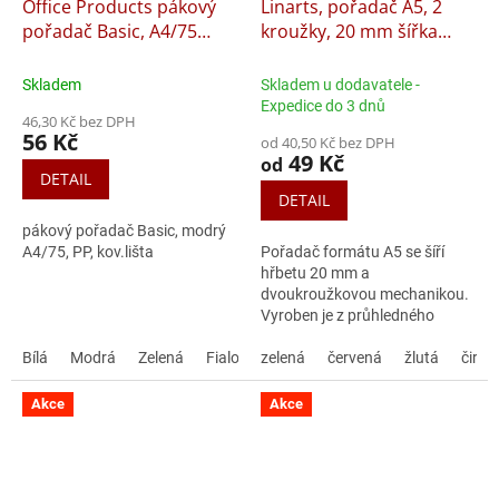
Office Products pákový
Linarts, pořadač A5, 2
pořadač Basic, A4/75
kroužky, 20 mm šířka
mm, PP, kovová lišta
hřbetu, Diagonal
Skladem
Skladem u dodavatele -
Expedice do 3 dnů
46,30 Kč bez DPH
56 Kč
od 40,50 Kč bez DPH
49 Kč
od
DETAIL
DETAIL
pákový pořadač Basic, modrý
A4/75, PP, kov.lišta
Pořadač formátu A5 se šíří
hřbetu 20 mm a
dvoukroužkovou mechanikou.
Vyroben je z průhledného
polypropylenu Diagonal v
Bílá
Modrá
Zelená
Fialová
široké škále barev.
zelená
Žlutá
červená
Oranžová
žlutá
Černá
čirá
Č
Akce
Akce