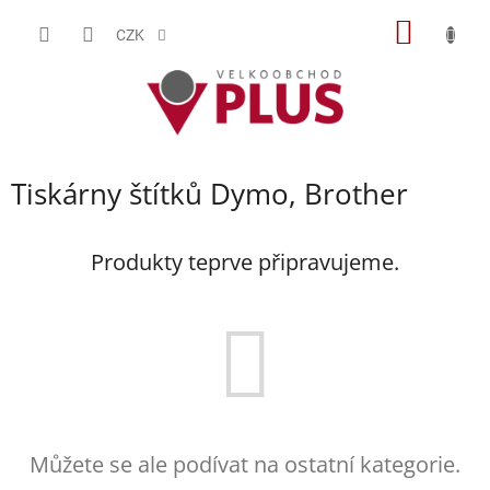
Přejít
NÁKUP
na
CZK
obsah
KOŠÍK
Tiskárny štítků Dymo, Brother
Produkty teprve připravujeme.
Můžete se ale podívat na ostatní kategorie.