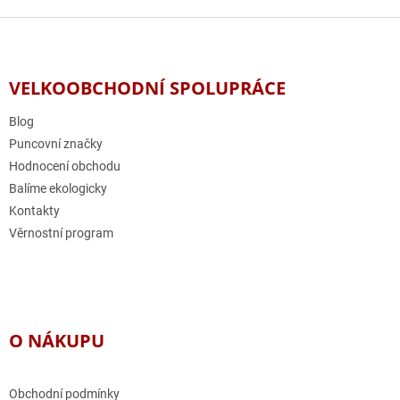
Z
á
p
a
VELKOOBCHODNÍ SPOLUPRÁCE
t
í
Blog
Puncovní značky
Hodnocení obchodu
Balíme ekologicky
Kontakty
Věrnostní program
O NÁKUPU
Obchodní podmínky