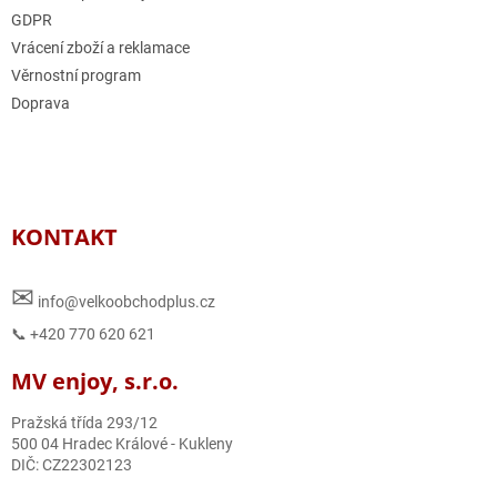
GDPR
Vrácení zboží a reklamace
Věrnostní program
Doprava
KONTAKT
✉
info@velkoobchodplus.cz
📞 +420 770 620 621
MV enjoy, s.r.o.
Pražská třída 293/12
500 04 Hradec Králové - Kukleny
DIČ: CZ22302123