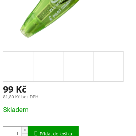
99 Kč
81,80 Kč bez DPH
Měrná
Skladem
cena:
Přidat do košíku