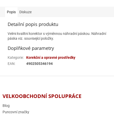
Popis
Diskuze
Detailní popis produktu
Velmi kvalitní korektor s výměnnou náhradní páskou. Náhradní
páska viz. související položky.
Doplňkové parametry
Kategorie
:
Korekční a opravné prostředky
EAN
:
4902505346194
Z
á
p
a
VELKOOBCHODNÍ SPOLUPRÁCE
t
í
Blog
Puncovní značky