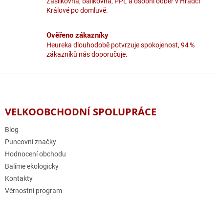
Zásilkovna, balíkovna, PPL a osobní odběr v Hradci
ý
Králové po domluvě.
p
i
Ověřeno zákazníky
s
u
Heureka dlouhodobě potvrzuje spokojenost, 94 %
zákazníků nás doporučuje.
Z
á
p
a
VELKOOBCHODNÍ SPOLUPRÁCE
t
í
Blog
Puncovní značky
Hodnocení obchodu
Balíme ekologicky
Kontakty
Věrnostní program