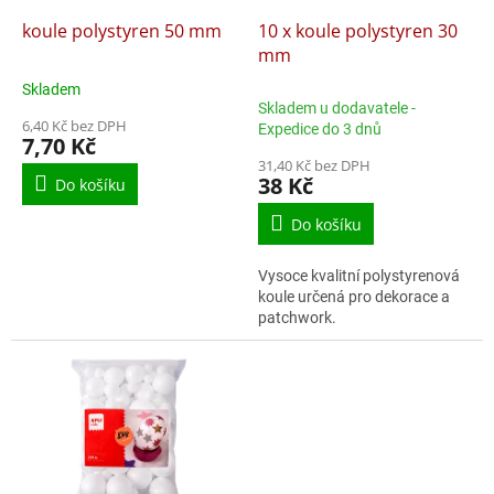
o
d
koule polystyren 50 mm
10 x koule polystyren 30
u
mm
k
Skladem
Průměrné
t
Skladem u dodavatele -
hodnocení
ů
6,40 Kč bez DPH
Expedice do 3 dnů
produktu
7,70 Kč
je
31,40 Kč bez DPH
5,0
38 Kč
Do košíku
z
5
Do košíku
hvězdiček.
Vysoce kvalitní polystyrenová
koule určená pro dekorace a
patchwork.