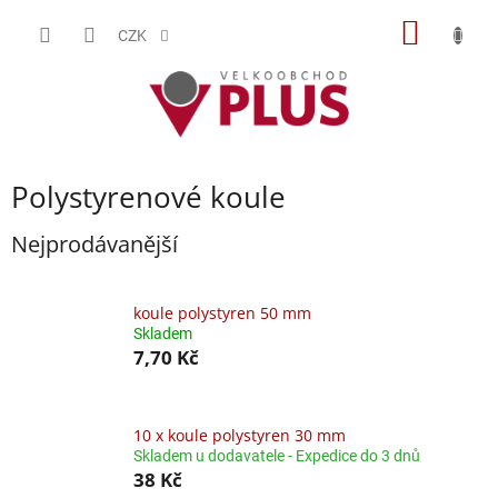
Přejít
NÁKUP
na
CZK
obsah
KOŠÍK
Polystyrenové koule
Nejprodávanější
koule polystyren 50 mm
Skladem
7,70 Kč
10 x koule polystyren 30 mm
Skladem u dodavatele - Expedice do 3 dnů
38 Kč