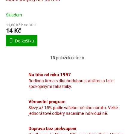
Skladem
Průměrné
hodnocení
11,60 Kč bez DPH
produktu
14 Kč
je
5,0
Do košíku
z
5
hvězdiček.
13
položek celkem
O
v
l
Na trhu od roku 1997
á
Rodinná firma s dlouhodobou stabilitou a tisíci
d
spokojenými zákazníky.
a
c
í
Věrnostní program
p
Slevy až 15% podle vašeho ročního obratu. Velké
r
jednorázové odběry naceníme individuálně.
v
k
y
Doprava bez překvapení
v