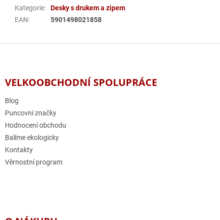
Kategorie
:
Desky s drukem a zipem
EAN
:
5901498021858
Z
á
p
a
VELKOOBCHODNÍ SPOLUPRÁCE
t
í
Blog
Puncovní značky
Hodnocení obchodu
Balíme ekologicky
Kontakty
Věrnostní program