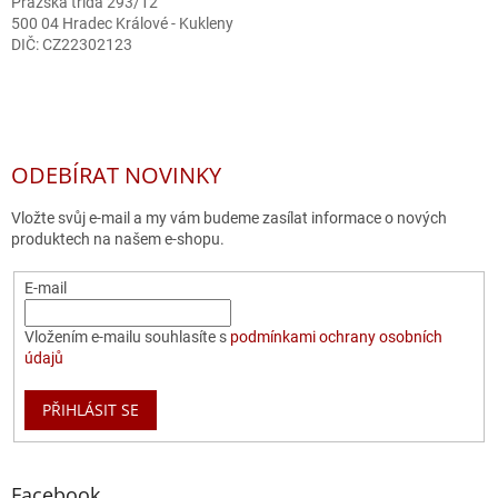
Pražská třída 293/12
500 04 Hradec Králové - Kukleny
DIČ: CZ22302123
ODEBÍRAT NOVINKY
Vložte svůj e-mail a my vám budeme zasílat informace o nových
produktech na našem e-shopu.
E-mail
Vložením e-mailu souhlasíte s
podmínkami ochrany osobních
údajů
PŘIHLÁSIT SE
Facebook