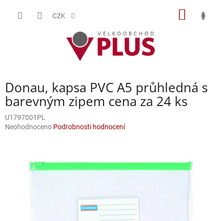
Přejít
NÁKUP
na
CZK
obsah
KOŠÍK
Donau, kapsa PVC A5 průhledná s
barevným zipem cena za 24 ks
U1797001PL
Průměrné
Neohodnoceno
Podrobnosti hodnocení
hodnocení
produktu
je
0,0
z
5
hvězdiček.