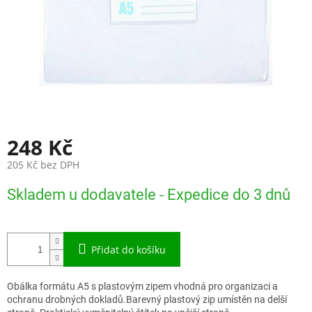
248 Kč
205 Kč bez DPH
Měrná
Skladem u dodavatele - Expedice do 3 dnů
cena:
Přidat do košíku
Obálka formátu A5 s plastovým zipem vhodná pro organizaci a
ochranu drobných dokladů.Barevný plastový zip umístěn na delší