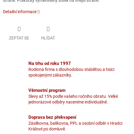
straně. Praktický vyměnitelný štítek na vnější straně.
Detailní informace
ZEPTAT SE
HLÍDAT
Na trhu od roku 1997
Rodinná firma s dlouhodobou stabilitou a tisíci
spokojenými zákazníky.
Věrnostní program
Slevy až 15% podle vašeho ročního obratu. Velké
jednorázové odběry naceníme individuálně.
Doprava bez překvapení
Zásilkovna, balíkovna, PPL a osobní odběr v Hradci
Králové po domluvě.