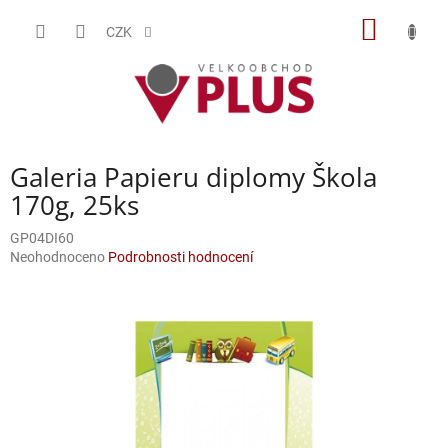
Přejít
NÁKUP
na
CZK
obsah
KOŠÍK
Galeria Papieru diplomy Škola
170g, 25ks
GP04DI60
Průměrné
Neohodnoceno
Podrobnosti hodnocení
hodnocení
produktu
je
0,0
z
5
hvězdiček.