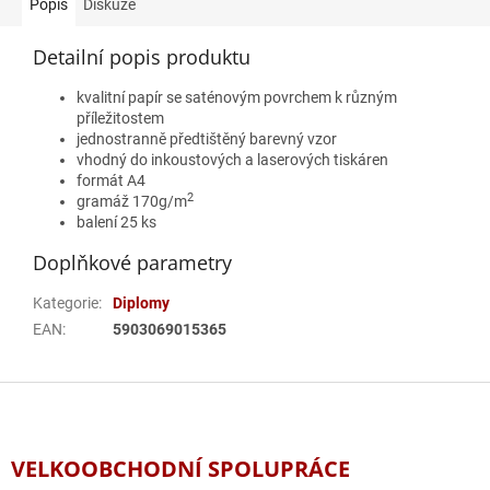
Popis
Diskuze
Detailní popis produktu
kvalitní papír se saténovým povrchem k různým
příležitostem
jednostranně předtištěný barevný vzor
vhodný do inkoustových a laserových tiskáren
formát A4
2
gramáž 170g/m
balení 25 ks
Doplňkové parametry
Kategorie
:
Diplomy
EAN
:
5903069015365
Z
á
p
a
VELKOOBCHODNÍ SPOLUPRÁCE
t