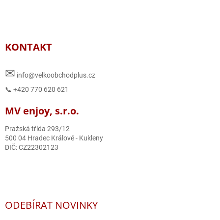
KONTAKT
✉
info@velkoobchodplus.cz
📞 +420 770 620 621
MV enjoy, s.r.o.
Pražská třída 293/12
500 04 Hradec Králové - Kukleny
DIČ: CZ22302123
ODEBÍRAT NOVINKY