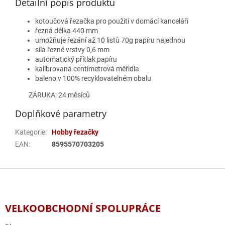
Detailní popis produktu
kotoučová řezačka pro použití v domácí kanceláři
řezná délka 440 mm
umožňuje řezání až 10 listů 70g papíru najednou
síla řezné vrstvy 0,6 mm
automatický přítlak papíru
kalibrovaná centimetrová měřidla
baleno v 100% recyklovatelném obalu
ZÁRUKA: 24 měsíců
Doplňkové parametry
Kategorie
:
Hobby řezačky
EAN
:
8595570703205
Z
á
p
a
VELKOOBCHODNÍ SPOLUPRÁCE
t