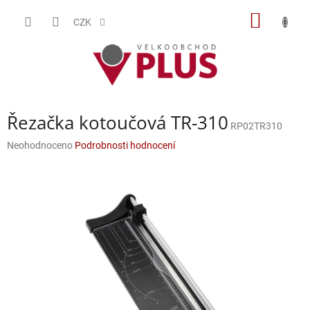
Přejít
NÁKUP
na
CZK
obsah
KOŠÍK
Řezačka kotoučová TR-310
RP02TR310
Průměrné
Neohodnoceno
Podrobnosti hodnocení
hodnocení
produktu
je
0,0
z
5
hvězdiček.