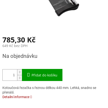
785,30 Kč
649 Kč bez DPH
Měrná
Na objednávku
cena:
Přidat do košíku
Kotoučová řezačka s řeznou délkou 440 mm. Lehká, snadno se
přenáší.
Detailní informace