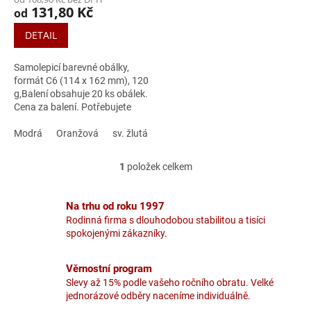
131,80 Kč
od
DETAIL
Samolepicí barevné obálky,
formát C6 (114 x 162 mm), 120
g,Balení obsahuje 20 ks obálek.
Cena za balení. Potřebujete
poradit s výběrem správné
obálky?
Modrá
Oranžová
sv. žlutá
1
položek celkem
O
v
l
Na trhu od roku 1997
á
Rodinná firma s dlouhodobou stabilitou a tisíci
d
spokojenými zákazníky.
a
c
í
Věrnostní program
p
Slevy až 15% podle vašeho ročního obratu. Velké
r
jednorázové odběry naceníme individuálně.
v