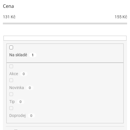
r
Cena
o
d
131
Kč
155
Kč
u
k
t
ů
Na skladě
1
Akce
0
Novinka
0
Tip
0
Doprodej
0