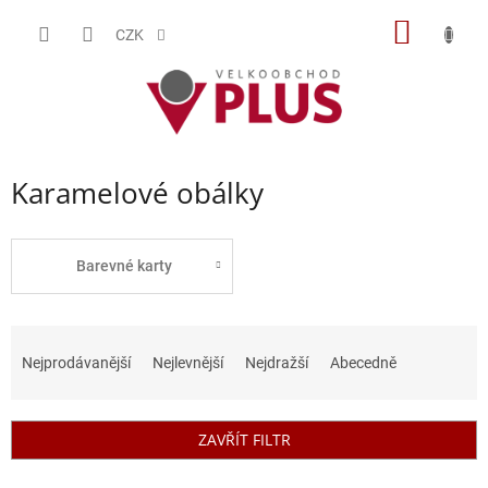
Přejít
NÁKUP
na
CZK
obsah
KOŠÍK
Karamelové obálky
Barevné karty
Ř
a
Nejprodávanější
Nejlevnější
Nejdražší
Abecedně
z
e
n
ZAVŘÍT FILTR
í
p