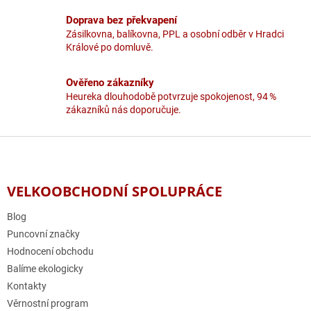
k
y
Doprava bez překvapení
v
Zásilkovna, balíkovna, PPL a osobní odběr v Hradci
ý
Králové po domluvě.
p
i
Ověřeno zákazníky
s
u
Heureka dlouhodobě potvrzuje spokojenost, 94 %
zákazníků nás doporučuje.
Z
á
p
a
VELKOOBCHODNÍ SPOLUPRÁCE
t
í
Blog
Puncovní značky
Hodnocení obchodu
Balíme ekologicky
Kontakty
Věrnostní program