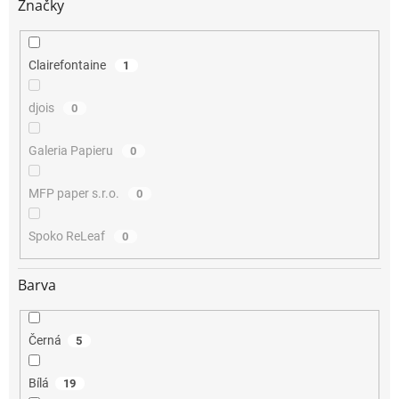
Značky
Clairefontaine
1
djois
0
Galeria Papieru
0
MFP paper s.r.o.
0
Spoko ReLeaf
0
Barva
Černá
5
Bílá
19