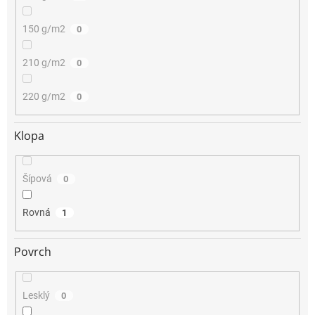
150 g/m2
0
210 g/m2
0
220 g/m2
0
Klopa
Šípová
0
Rovná
1
Povrch
Lesklý
0