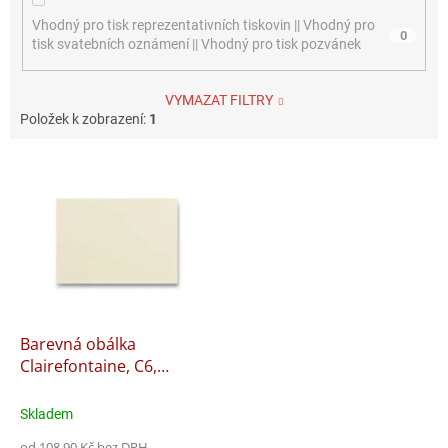
Vhodný pro tisk reprezentativních tiskovin || Vhodný pro
0
tisk svatebních oznámení || Vhodný pro tisk pozvánek
VYMAZAT FILTRY
Položek k zobrazení:
1
V
ý
p
i
s
p
r
o
d
Barevná obálka
u
Clairefontaine, C6,
k
samolepící, 20 ks
t
Skladem
ů
od 108,90 Kč bez DPH