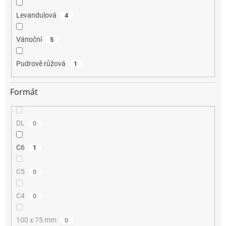
Levandulová
4
Vánoční
5
Pudrově růžová
1
Formát
DL
0
C6
1
C5
0
C4
0
100 x 75 mm
0