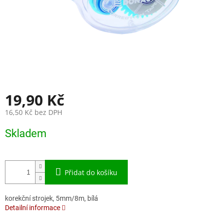
19,90 Kč
16,50 Kč bez DPH
Měrná
Skladem
cena:
Přidat do košíku
korekční strojek, 5mm/8m, bílá
Detailní informace