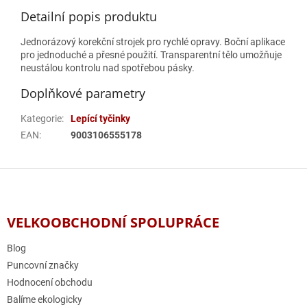
Detailní popis produktu
Jednorázový korekční strojek pro rychlé opravy. Boční aplikace
pro jednoduché a přesné použití. Transparentní tělo umožňuje
neustálou kontrolu nad spotřebou pásky.
Doplňkové parametry
Kategorie
:
Lepící tyčinky
EAN
:
9003106555178
Z
á
p
a
VELKOOBCHODNÍ SPOLUPRÁCE
t
í
Blog
Puncovní značky
Hodnocení obchodu
Balíme ekologicky