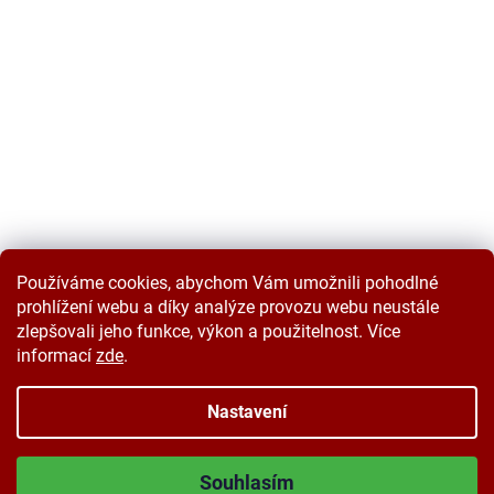
Používáme cookies, abychom Vám umožnili pohodlné
prohlížení webu a díky analýze provozu webu neustále
zlepšovali jeho funkce, výkon a použitelnost. Více
informací
zde
.
Vytvořil Shoptet
Nastavení
Copyright 2026
Velkoobchodplus.cz
. Všechna práva vyhrazena.
Souhlasím
Upravit nastavení cookies