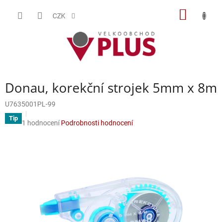
Přejít
NÁKUP
na
CZK
obsah
KOŠÍK
Donau, korekční strojek 5mm x 8m
U7635001PL-99
Tip
Průměrné
1 hodnocení
Podrobnosti hodnocení
hodnocení
produktu
je
5,0
z
5
hvězdiček.