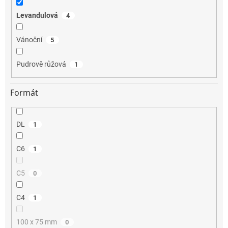
Levandulová
4
Vánoční
5
Pudrově růžová
1
Formát
DL
1
C6
1
C5
0
C4
1
100 x 75 mm
0