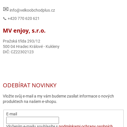
✉
info@velkoobchodplus.cz
📞 +420 770 620 621
MV enjoy, s.r.o.
Pražská třída 293/12
500 04 Hradec Králové - Kukleny
DIČ: CZ22302123
ODEBÍRAT NOVINKY
Vložte svůj e-mail a my vám budeme zasílat informace o nových
produktech na našem e-shopu.
E-mail
Vložením e-mailu souhlasíte s
podmínkami ochrany osobních