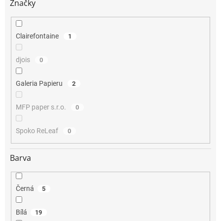
Značky
Clairefontaine
1
djois
0
Galeria Papieru
2
MFP paper s.r.o.
0
Spoko ReLeaf
0
Barva
Černá
5
Bílá
19