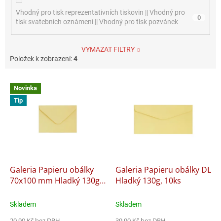
Vhodný pro tisk reprezentativních tiskovin || Vhodný pro
0
tisk svatebních oznámení || Vhodný pro tisk pozvánek
VYMAZAT FILTRY
Položek k zobrazení:
4
V
Novinka
ý
Tip
p
i
s
p
r
o
d
Galeria Papieru obálky
Galeria Papieru obálky DL
u
70x100 mm Hladký 130g,
Hladký 130g, 10ks
k
10ks
t
Skladem
Skladem
ů
20,90 Kč bez DPH
39,90 Kč bez DPH