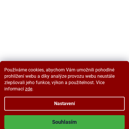
Používáme cookies, abychom Vám umožnili pohodlné
prohlížení webu a díky analýze provozu webu neustále
zlepšovali jeho funkce, výkon a použitelnost. Více
informací
zde
.
Vytvořil Shoptet
Nastavení
Copyright 2026
Velkoobchodplus.cz
. Všechna práva vyhrazena.
Souhlasím
Upravit nastavení cookies