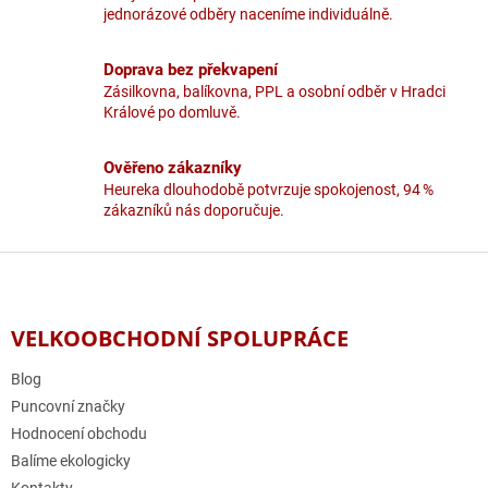
r
jednorázové odběry naceníme individuálně.
v
k
y
Doprava bez překvapení
v
Zásilkovna, balíkovna, PPL a osobní odběr v Hradci
ý
Králové po domluvě.
p
i
Ověřeno zákazníky
s
u
Heureka dlouhodobě potvrzuje spokojenost, 94 %
zákazníků nás doporučuje.
Z
á
p
a
VELKOOBCHODNÍ SPOLUPRÁCE
t
í
Blog
Puncovní značky
Hodnocení obchodu
Balíme ekologicky
Kontakty