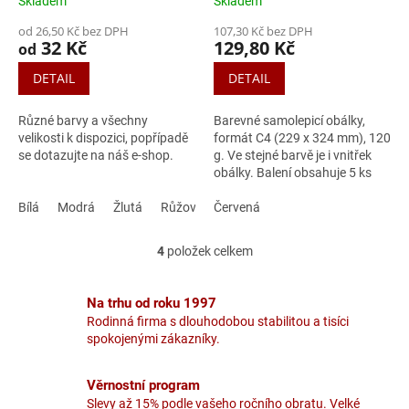
Skladem
Skladem
od 26,50 Kč bez DPH
107,30 Kč bez DPH
32 Kč
129,80 Kč
od
DETAIL
DETAIL
Různé barvy a všechny
Barevné samolepicí obálky,
velikosti k dispozici, popřípadě
formát C4 (229 x 324 mm), 120
se dotazujte na náš e-shop.
g. Ve stejné barvě je i vnitřek
obálky. Balení obsahuje 5 ks
obálek. Cena za balení.
Bílá
Modrá
Žlutá
Růžová
Potřebujete poradit s
Červená
Černá
Tmavě modrá
Světle
výběrem...
4
položek celkem
O
v
l
Na trhu od roku 1997
á
Rodinná firma s dlouhodobou stabilitou a tisíci
d
spokojenými zákazníky.
a
c
í
Věrnostní program
p
Slevy až 15% podle vašeho ročního obratu. Velké