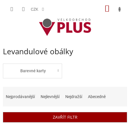
Přejít
NÁKUP
na
CZK
obsah
KOŠÍK
Levandulové obálky
Barevné karty
Ř
a
Nejprodávanější
Nejlevnější
Nejdražší
Abecedně
z
e
n
ZAVŘÍT FILTR
í
p