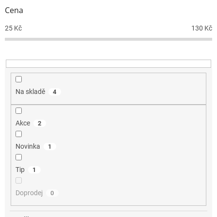
r
Cena
o
d
25
Kč
130
Kč
u
k
t
ů
Na skladě
4
Akce
2
Novinka
1
Tip
1
Doprodej
0