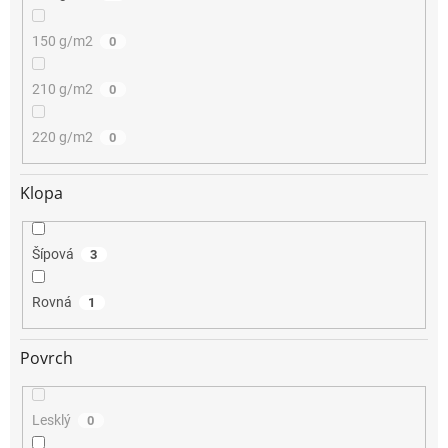
150 g/m2
0
210 g/m2
0
220 g/m2
0
Klopa
Šípová
3
Rovná
1
Povrch
Lesklý
0