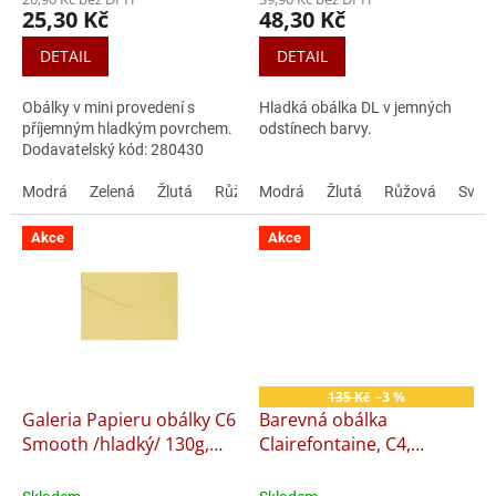
25,30 Kč
48,30 Kč
DETAIL
DETAIL
Obálky v mini provedení s
Hladká obálka DL v jemných
příjemným hladkým povrchem.
odstínech barvy.
Dodavatelský kód: 280430
Modrá
Zelená
Žlutá
Růžová
Modrá
Tmavě modrá
Žlutá
Růžová
Světle zelená
Světl
Akce
Akce
135 Kč
–3 %
Galeria Papieru obálky C6
Barevná obálka
Smooth /hladký/ 130g,
Clairefontaine, C4,
10ks
samolepící, 5 ks