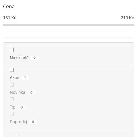
r
Cena
o
d
131
Kč
219
Kč
u
k
t
ů
Na skladě
2
Akce
1
Novinka
0
Tip
0
Doprodej
0