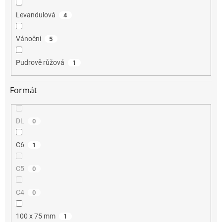
Levandulová
4
Vánoční
5
Pudrově růžová
1
Formát
DL
0
C6
1
C5
0
C4
0
100 x 75 mm
1