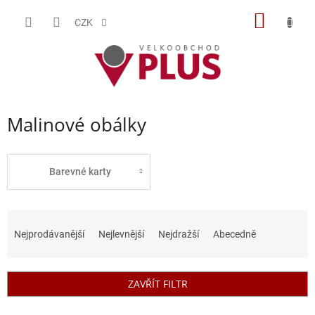
Přejít
NÁKUP
na
CZK
obsah
KOŠÍK
Malinové obálky
Barevné karty
Ř
a
Nejprodávanější
Nejlevnější
Nejdražší
Abecedně
z
e
n
ZAVŘÍT FILTR
í
p