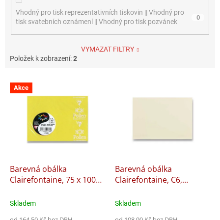
Vhodný pro tisk reprezentativních tiskovin || Vhodný pro
0
tisk svatebních oznámení || Vhodný pro tisk pozvánek
VYMAZAT FILTRY
Položek k zobrazení:
2
V
Akce
ý
p
i
s
p
r
o
d
Barevná obálka
Barevná obálka
u
Clairefontaine, 75 x 100
Clairefontaine, C6,
k
mm, olizová, 20 ks
samolepící, 20 ks
t
Skladem
Skladem
ů
od 164,50 Kč bez DPH
od 108,90 Kč bez DPH