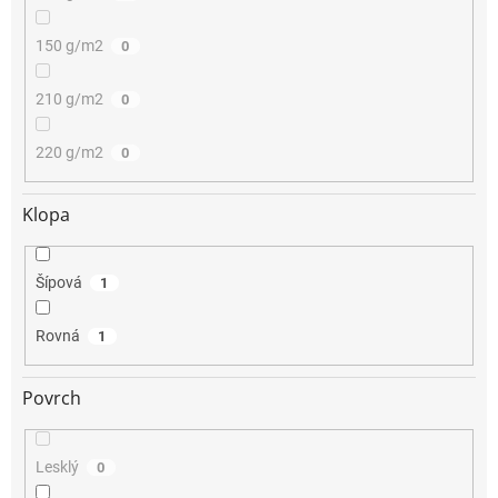
150 g/m2
0
210 g/m2
0
220 g/m2
0
Klopa
Šípová
1
Rovná
1
Povrch
Lesklý
0