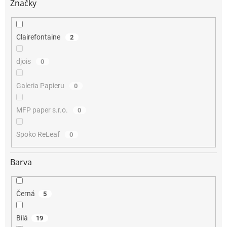
Značky
Clairefontaine
2
djois
0
Galeria Papieru
0
MFP paper s.r.o.
0
Spoko ReLeaf
0
Barva
Černá
5
Bílá
19