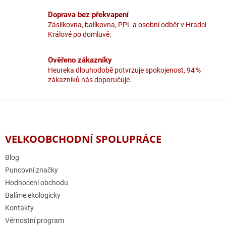
k
y
Doprava bez překvapení
v
Zásilkovna, balíkovna, PPL a osobní odběr v Hradci
ý
Králové po domluvě.
p
i
Ověřeno zákazníky
s
u
Heureka dlouhodobě potvrzuje spokojenost, 94 %
zákazníků nás doporučuje.
Z
á
p
a
VELKOOBCHODNÍ SPOLUPRÁCE
t
í
Blog
Puncovní značky
Hodnocení obchodu
Balíme ekologicky
Kontakty
Věrnostní program