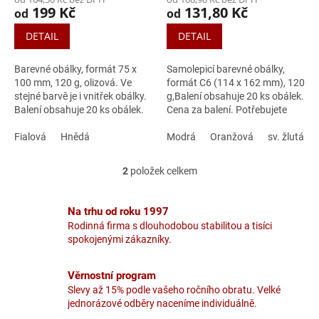
199 Kč
131,80 Kč
od
od
DETAIL
DETAIL
Barevné obálky, formát 75 x
Samolepicí barevné obálky,
100 mm, 120 g, olizová. Ve
formát C6 (114 x 162 mm), 120
stejné barvě je i vnitřek obálky.
g,Balení obsahuje 20 ks obálek.
Balení obsahuje 20 ks obálek.
Cena za balení. Potřebujete
Cena za balení. Potřebujete
poradit s výběrem správné
poradit s výběrem správné
Fialová
Hnědá
obálky?
Modrá
Oranžová
sv. žlutá
obálky?
2
položek celkem
O
v
l
Na trhu od roku 1997
á
Rodinná firma s dlouhodobou stabilitou a tisíci
d
spokojenými zákazníky.
a
c
í
Věrnostní program
p
Slevy až 15% podle vašeho ročního obratu. Velké
r
jednorázové odběry naceníme individuálně.
v