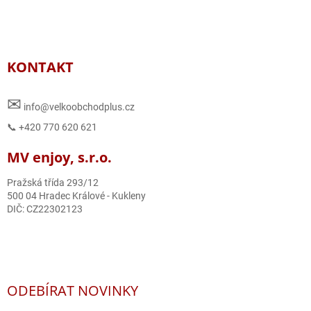
KONTAKT
✉
info@velkoobchodplus.cz
📞 +420 770 620 621
MV enjoy, s.r.o.
Pražská třída 293/12
500 04 Hradec Králové - Kukleny
DIČ: CZ22302123
ODEBÍRAT NOVINKY