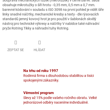
Souprava mechanických tužek (mikrotužek) v černé barvě. Sada
obsahuje mikrotužky o šíři hrotu - 0,35 mm, 0,5 mm a 0,7 mm.
barevné kódování v souladu s ISO 3098 na první pohled je vidět šíře
linky snadné náčrtky, mechanické kresby a texty - dle rýsovacích
standardů jemný kovový hrot je pro použití v šablonách skvělý
nástroj pro technické výkresy a náčrtky V nabídce také náhradní
pryže Rotring Tikky a náhradní tuhy Rotring.
ZEPTAT SE
HLÍDAT
Na trhu od roku 1997
Rodinná firma s dlouhodobou stabilitou a tisíci
spokojenými zákazníky.
Věrnostní program
Slevy až 15% podle vašeho ročního obratu. Velké
jednorázové odběry naceníme individuálně.