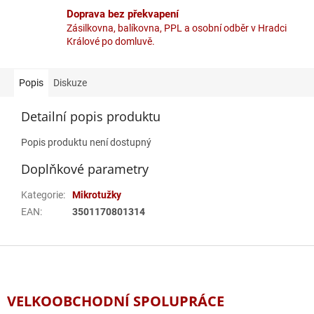
Doprava bez překvapení
Zásilkovna, balíkovna, PPL a osobní odběr v Hradci
Králové po domluvě.
Popis
Diskuze
Detailní popis produktu
Popis produktu není dostupný
Doplňkové parametry
Kategorie
:
Mikrotužky
EAN
:
3501170801314
Z
á
p
a
VELKOOBCHODNÍ SPOLUPRÁCE
t