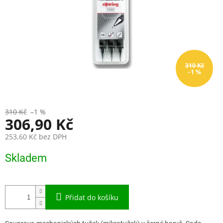
310 Kč
–1 %
310 Kč
–1 %
306,90 Kč
253,60 Kč bez DPH
Měrná
Skladem
cena:
Přidat do košíku