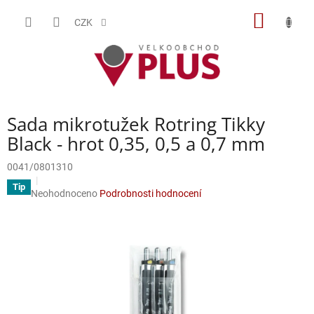
Přejít
NÁKUP
na
CZK
obsah
KOŠÍK
Sada mikrotužek Rotring Tikky
Black - hrot 0,35, 0,5 a 0,7 mm
0041/0801310
Tip
Průměrné
Neohodnoceno
Podrobnosti hodnocení
hodnocení
produktu
je
0,0
z
5
hvězdiček.