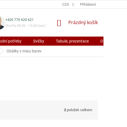
CZK
Přihlášení
+420 770 620 621
NÁKUPNÍ
Prázdný košík
(Po-Pá 09:00 - 15:00 hod.)
KOŠÍK
kolní potřeby
Svíčky
Tabule, prezentace
Obaly a potřeb
Obálky v mixu barev
2
položek celkem