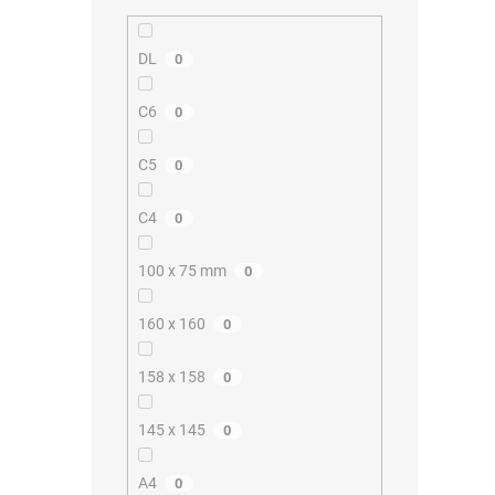
DL
0
C6
0
C5
0
C4
0
100 x 75 mm
0
160 x 160
0
158 x 158
0
145 x 145
0
A4
0