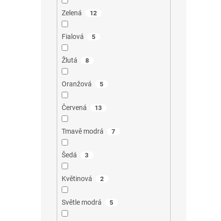
Zelená
12
Fialová
5
Žlutá
8
Oranžová
5
Červená
13
Tmavě modrá
7
Šedá
3
Květinová
2
Světle modrá
5