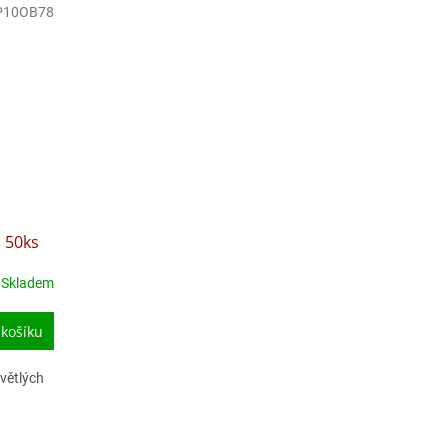
P10OB78
 50ks
Skladem
 košíku
světlých