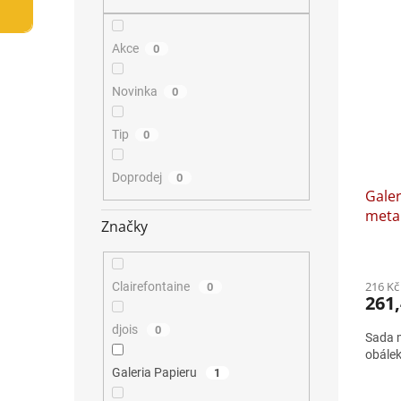
V
n
n
ý
í
e
p
p
l
Akce
0
i
r
s
o
Novinka
0
p
d
r
u
Tip
0
o
k
d
t
u
ů
Doprodej
0
Galer
k
metal
t
Značky
ů
216 Kč
Clairefontaine
0
261,
djois
0
Sada 
obálek
Galeria Papieru
1