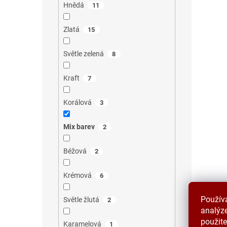
Hnědá
11
Zlatá
15
Světle zelená
8
Kraft
7
Korálová
3
Mix barev
2
Béžová
2
Krémová
6
Použív
Světle žlutá
2
analýze
použite
Karamelová
1