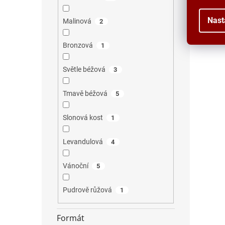
Nast
Malinová
2
Bronzová
1
Světle béžová
3
Tmavě béžová
5
Slonová kost
1
Levandulová
4
Vánoční
5
Pudrově růžová
1
Formát