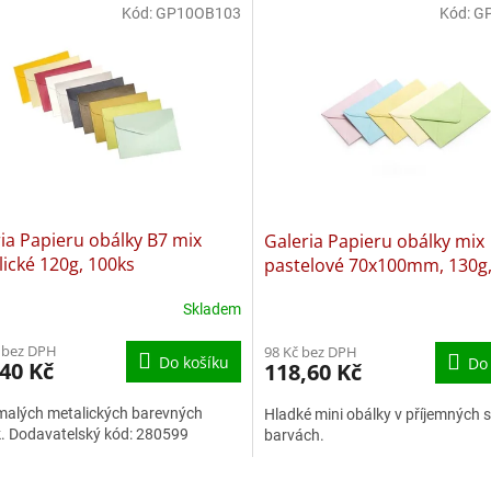
Kód:
GP10OB103
Kód:
G
ia Papieru obálky B7 mix
Galeria Papieru obálky mix
ické 120g, 100ks
pastelové 70x100mm, 130g,
Skladem
 bez DPH
98 Kč bez DPH
Do košíku
Do
40 Kč
118,60 Kč
malých metalických barevných
Hladké mini obálky v příjemných 
. Dodavatelský kód: 280599
barvách.
O