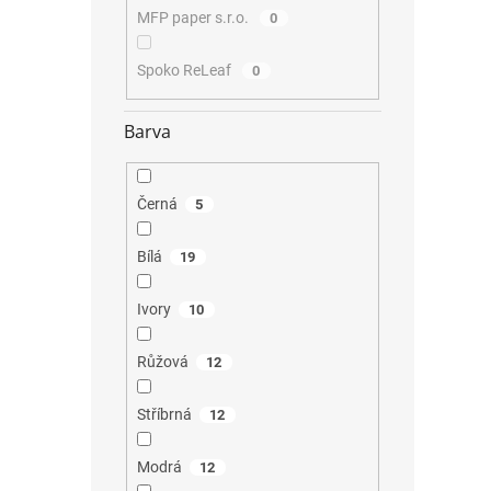
MFP paper s.r.o.
0
Spoko ReLeaf
0
Barva
Černá
5
Bílá
19
Ivory
10
Růžová
12
Stříbrná
12
Modrá
12