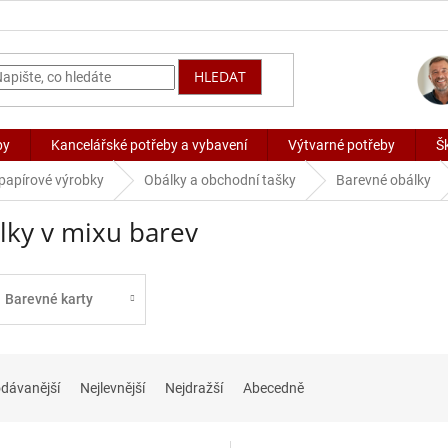
HLEDAT
by
Kancelářské potřeby a vybavení
Výtvarné potřeby
Š
 papírové výrobky
Obálky a obchodní tašky
Barevné obálky
lky v mixu barev
Barevné karty
dávanější
Nejlevnější
Nejdražší
Abecedně