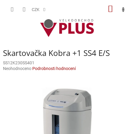
Přejít
NÁKUP
na
CZK
obsah
KOŠÍK
Skartovačka Kobra +1 SS4 E/S
SS12K230SS401
Průměrné
Neohodnoceno
Podrobnosti hodnocení
hodnocení
produktu
je
0,0
z
5
hvězdiček.