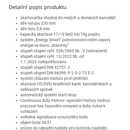
Detailní popis produktu
skartovačka vhodná do malých a domácích kanceláří
šíře vstupu 230 mm
šíře řezu 3,8 mm
kapacita skartace 17/19 listů A4/70g papíru
systém „Energy Smart“ pohotovostní režim úspory
energie ve stavu „stand-by“
stupeň utajení vyhl. 528/2005 Sb.: V (vyhrazené)
stupeň utajení vyhl. 13/2022 Sb. od
1.1.2023: neklasifikováno
stupeň utajení DIN 32757: 2
stupeň utajení DIN 66399: P-2 O-2 T-2 E-2
systém chlazení motoru proti přehřátí
skartace CD/DVD, kreditních karet, kancelářských a
sešívacích sponek
automatický systém start/stop
Continuous duty motors–speciální motory mohou
pracovat bez časového omezení a doby nutné k
ochlazení
světelná signalizace vysunutého koše
objem koše 38,5 l
průzor do odpadní nádoby pro kontrolu naplnění