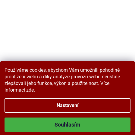
Používáme cookies, abychom Vám umožnili pohodlné
prohlížení webu a díky analýze provozu webu neustále
zlepšovali jeho funkce, výkon a použitelnost. Více
informací
zde
.
Vytvořil Shoptet
Nastavení
Copyright 2026
Velkoobchodplus.cz
. Všechna práva vyhrazena.
Souhlasím
Upravit nastavení cookies