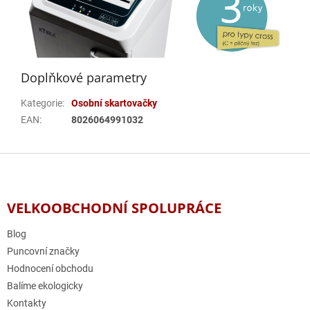
Doplňkové parametry
Kategorie
:
Osobní skartovačky
EAN
:
8026064991032
Z
á
p
a
VELKOOBCHODNÍ SPOLUPRÁCE
t
í
Blog
Puncovní značky
Hodnocení obchodu
Balíme ekologicky
Kontakty