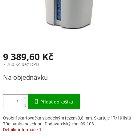
9 389,60 Kč
7 760 Kč bez DPH
Měrná
Na objednávku
cena:
Přidat do košíku
Osobní skartovačka s podélným řezem 3,8 mm. Skartuje 17/19 listů
70g papíru najednou. Dodavatelský kód: 99.103
Detailní informace