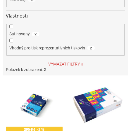
Vlastnosti
Satinovaný
2
Vhodný pro tisk reprezentativních tiskovin
2
VYMAZAT FILTRY
Položek k zobrazení:
2
V
ý
p
i
s
p
r
o
295 Kč
–3 %