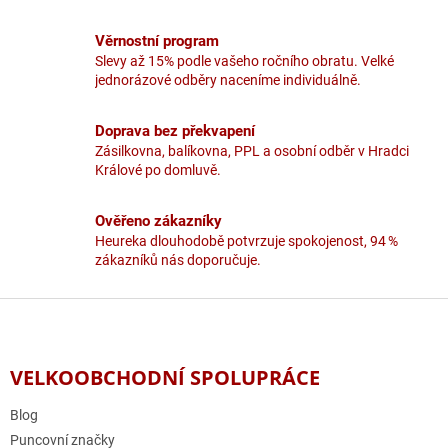
c
í
Věrnostní program
p
Slevy až 15% podle vašeho ročního obratu. Velké
r
jednorázové odběry naceníme individuálně.
v
k
y
Doprava bez překvapení
v
Zásilkovna, balíkovna, PPL a osobní odběr v Hradci
ý
Králové po domluvě.
p
i
Ověřeno zákazníky
s
u
Heureka dlouhodobě potvrzuje spokojenost, 94 %
zákazníků nás doporučuje.
Z
á
p
a
VELKOOBCHODNÍ SPOLUPRÁCE
t
í
Blog
Puncovní značky