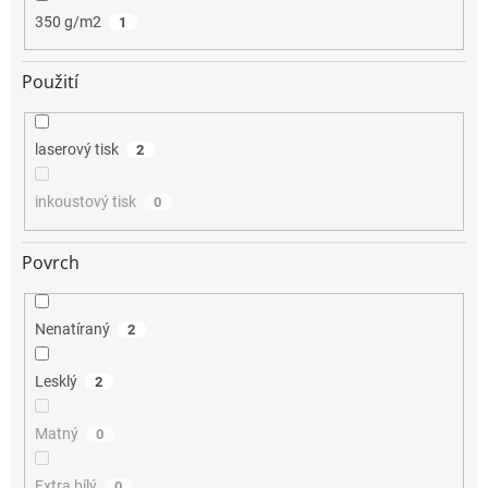
350 g/m2
1
Použití
laserový tisk
2
inkoustový tisk
0
Povrch
Nenatíraný
2
Lesklý
2
Matný
0
Extra bílý
0