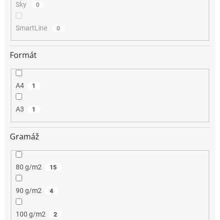
Sky
0
SmartLine
0
Formát
A4
1
A3
1
Gramáž
80 g/m2
15
90 g/m2
4
100 g/m2
2