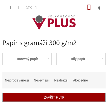
Přejít
NÁKUP
na
CZK
obsah
KOŠÍK
Papír s gramáží 300 g/m2
Barevný papír
Bílý papír
Ř
a
Nejprodávanější
Nejlevnější
Nejdražší
Abecedně
z
e
n
ZAVŘÍT FILTR
í
p