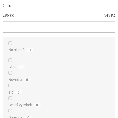
r
Cena
o
d
286
Kč
549
Kč
u
k
t
ů
Na skladě
0
Akce
0
Novinka
0
Tip
0
Český výrobek
0
Doprodej
0