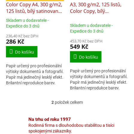
d
Color Copy A4, 300 g/m2,
A3, 300 g/m2, 125 listů,
u
125 listů, bílý satinovaný
Color Copy, bílý
k
papír
satinovaný papír
Skladem u dodavatele -
t
Průměrné
Skladem u dodavatele -
Expedice do 3 dnů
ů
hodnocení
Expedice do 3 dnů
produktu
236,40 Kč bez DPH
286 Kč
453,70 Kč bez DPH
je
549 Kč
5,0
Do košíku
z
Do košíku
5
hvězdiček.
Papír určený pro profesionální
Papír určený pro profesionální
výtisky dokumentů a fotografií.
výtisky dokumentů a fotografií.
Papír má jedinečný lesklý efekt.
Papír má jedinečný lesklý efekt.
Brilantní reprodukce barev.
Brilantní reprodukce barev.
Gramáž 300g/m2.
Gramáž 300g/m2.
2
položek celkem
O
v
l
Na trhu od roku 1997
á
Rodinná firma s dlouhodobou stabilitou a tisíci
d
spokojenými zákazníky.
a