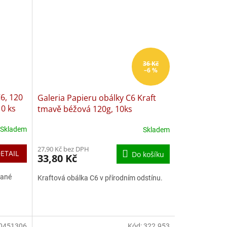
36 Kč
–6 %
6, 120
Galeria Papieru obálky C6 Kraft
10 ks
tmavě béžová 120g, 10ks
Skladem
Skladem
Průměrné
hodnocení
27,90 Kč bez DPH
produktu
ETAIL
Do košíku
33,80 Kč
je
4,0
kané
Kraftová obálka C6 v přírodním odstínu.
z
5
hvězdiček.
0451306
Kód:
322.953