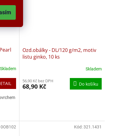
asím
Pearl
Ozd.obálky - DL/120 g/m2, motiv
listu ginko, 10 ks
Skladem
Skladem
56,90 Kč bez DPH
ETAIL
Do košíku
68,90 Kč
povrchem
10OB102
Kód:
321.1431