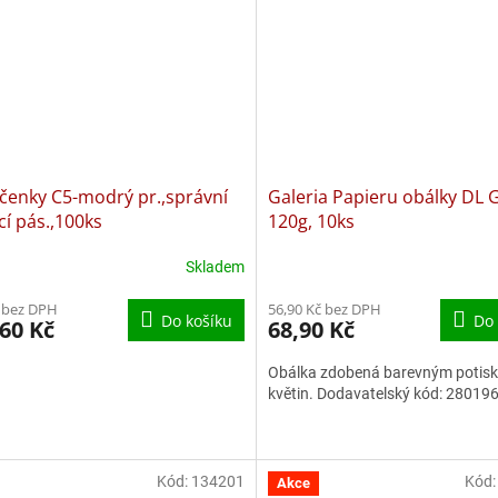
čenky C5-modrý pr.,správní
Galeria Papieru obálky DL
ycí pás.,100ks
120g, 10ks
Skladem
 bez DPH
56,90 Kč bez DPH
Do košíku
Do 
60 Kč
68,90 Kč
Obálka zdobená barevným potis
květin. Dodavatelský kód: 28019
Kód:
134201
Kód
Akce