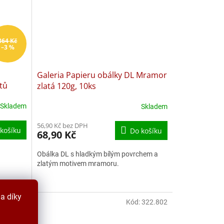
364 Kč
–3 %
Galeria Papieru obálky DL Mramor
tů
zlatá 120g, 10ks
Skladem
Skladem
56,90 Kč bez DPH
košíku
Do košíku
68,90 Kč
Obálka DL s hladkým bílým povrchem a
zlatým motivem mramoru.
a díky
0OB57CV
Kód:
322.802