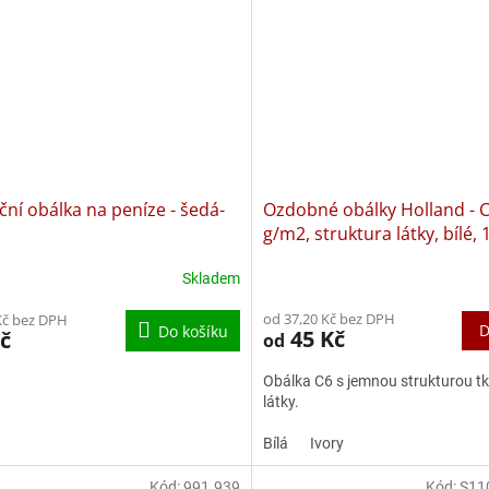
ní obálka na peníze - šedá-
Ozdobné obálky Holland - C
g/m2, struktura látky, bílé, 
Skladem
od 37,20 Kč bez DPH
Kč bez DPH
D
Do košíku
45 Kč
č
od
Obálka C6 s jemnou strukturou t
látky.
Bílá
Ivory
Kód:
991.939
Kód:
S11