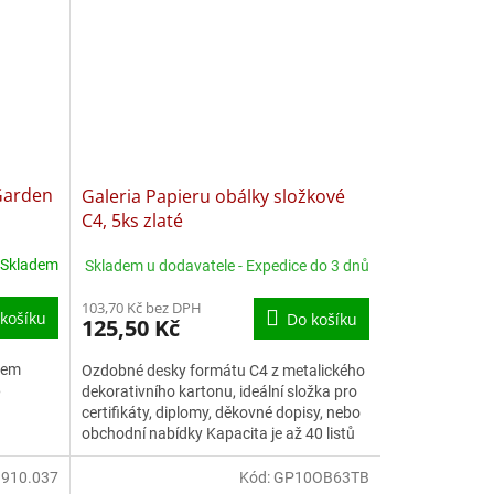
 Garden
Galeria Papieru obálky složkové
C4, 5ks zlaté
Skladem
Skladem u dodavatele - Expedice do 3 dnů
103,70 Kč bez DPH
košíku
Do košíku
125,50 Kč
kem
Ozdobné desky formátu C4 z metalického
6
dekorativního kartonu, ideální složka pro
certifikáty, diplomy, děkovné dopisy, nebo
obchodní nabídky Kapacita je až 40 listů
papírů...
:
910.037
Kód:
GP10OB63TB