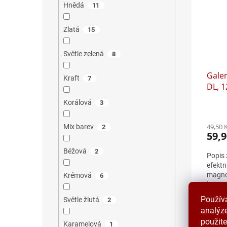
Hnědá
11
Zlatá
15
Světle zelená
8
Galer
Kraft
7
DL, 1
ks
Korálová
3
49,50 
Mix barev
2
59,9
Béžová
2
Popis 
efekt
magnol
Krémová
6
koresp
dárkov
Použív
Světle žlutá
2
analýze
použite
Karamelová
1