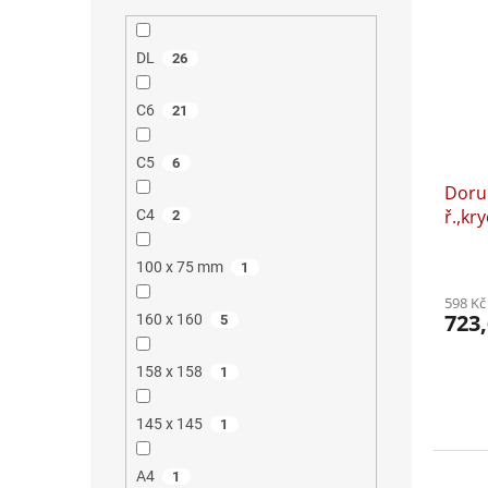
DL
26
C6
21
C5
6
Doru
ř.,kr
C4
2
100 x 75 mm
1
598 Kč
723,
160 x 160
5
158 x 158
1
145 x 145
1
A4
1