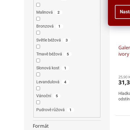
Nast
Malinová
2
Bronzová
1
Světle béžová
3
Galer
ivory
Tmavě béžová
5
Slonová kost
1
25,90 
31,3
Levandulová
4
Hladká
Vánoční
5
odstí
Pudrově růžová
1
Formát