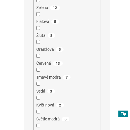
Zelená
12
Fialová
5
Žlutá
8
Oranžová
5
Červená
13
Tmavě modrá
7
Šedá
3
Květinová
2
Tip
Světle modrá
5