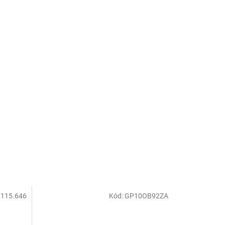
:
115.646
Kód:
GP10OB92ZA