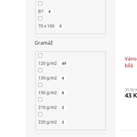
B7
4
70 x 100
5
Gramáž
Vánoč
120 g/m2
49
bílá
130 g/m2
4
35,50 
150 g/m2
8
43 K
210 g/m2
2
220 g/m2
2