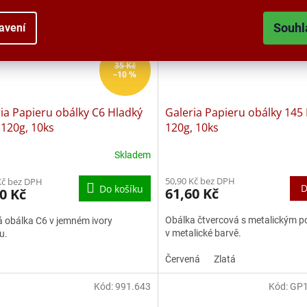
Souhl
avení
35 Kč
–10 %
ia Papieru obálky C6 Hladký
Galeria Papieru obálky 145 
 120g, 10ks
120g, 10ks
Skladem
50,90 Kč bez DPH
Kč bez DPH
D
Do košíku
61,60 Kč
0 Kč
Obálka čtvercová s metalickým 
 obálka C6 v jemném ivory
v metalické barvě.
nu.
Červená
Zlatá
Kód:
991.643
Kód:
GP