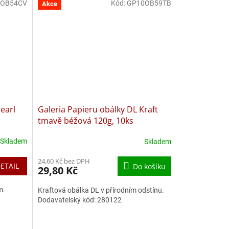
0OB54CV
Kód:
GP10OB59TB
Akce
earl
Galeria Papieru obálky DL Kraft
tmavě béžová 120g, 10ks
Skladem
Skladem
24,60 Kč bez DPH
ETAIL
Do košíku
29,80 Kč
m.
Kraftová obálka DL v přírodním odstínu.
Dodavatelský kód: 280122