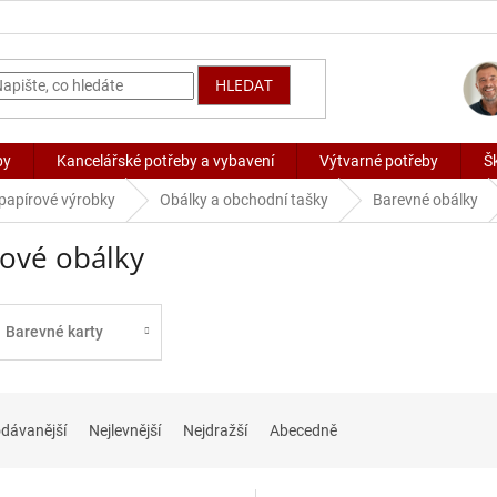
HLEDAT
by
Kancelářské potřeby a vybavení
Výtvarné potřeby
Š
 papírové výrobky
Obálky a obchodní tašky
Barevné obálky
kové obálky
Barevné karty
dávanější
Nejlevnější
Nejdražší
Abecedně