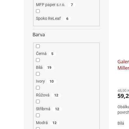
MFP paper s.r.o.
7
Spoko ReLeaf
6
Barva
Černá
5
Gale
Mille
Bílá
19
metal
Průmě
Ivory
10
hodno
48,90 
produ
59,2
Růžová
12
je
5,0
Obálk
z
Stříbrná
12
povrch
5
hvězdi
Modrá
12
Bílá