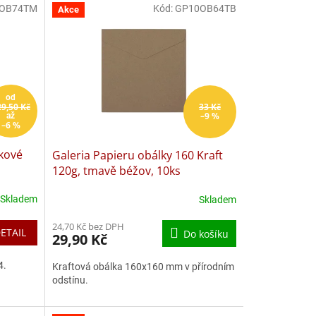
OB74TM
Kód:
GP10OB64TB
Akce
od
29,50 Kč
33 Kč
–9 %
až
–6 %
žkové
Galeria Papieru obálky 160 Kraft
120g, tmavě béžov, 10ks
Skladem
Skladem
24,70 Kč bez DPH
ETAIL
Do košíku
29,90 Kč
4.
Kraftová obálka 160x160 mm v přírodním
odstínu.
vě bílá
světle stříbrná