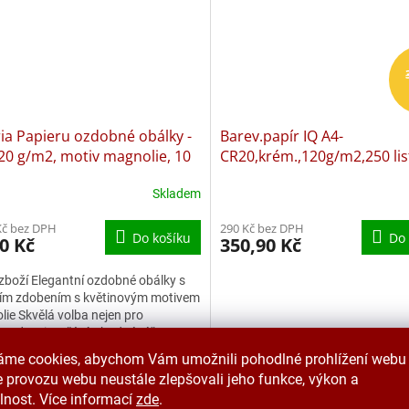
ia Papieru ozdobné obálky -
Barev.papír IQ A4-
20 g/m2, motiv magnolie, 10
CR20,krém.,120g/m2,250 lis
Skladem
Kč bez DPH
290 Kč bez DPH
Do košíku
Do 
0 Kč
350,90 Kč
zboží Elegantní ozdobné obálky s
ním zdobením s květinovým motivem
ie Skvělá volba nejen pro
ondenci a přání, vhodné též na
é poukázky a...
áme cookies, abychom Vám umožnili pohodlné prohlížení webu 
Kód:
GP10OB81IV
Kód:
GP1
 provozu webu neustále zlepšovali jeho funkce, výkon a
lnost. Více informací
zde
.