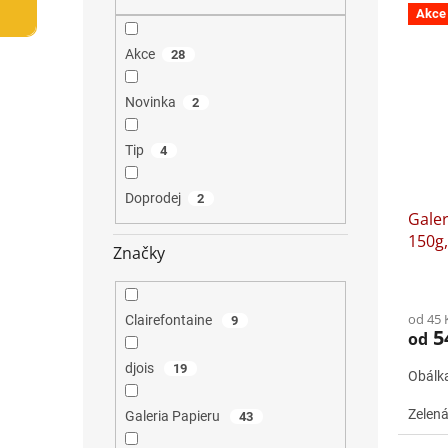
V
n
n
Akce
ý
í
e
p
p
l
Akce
28
i
r
s
o
Novinka
2
p
d
r
u
Tip
4
o
k
d
t
u
ů
Doprodej
2
Galer
k
150g,
t
Značky
ů
Průmě
hodno
od 45 
Clairefontaine
9
produ
5
od
je
1,0
djois
19
Obálk
z
5
Zelen
Galeria Papieru
43
hvězdi