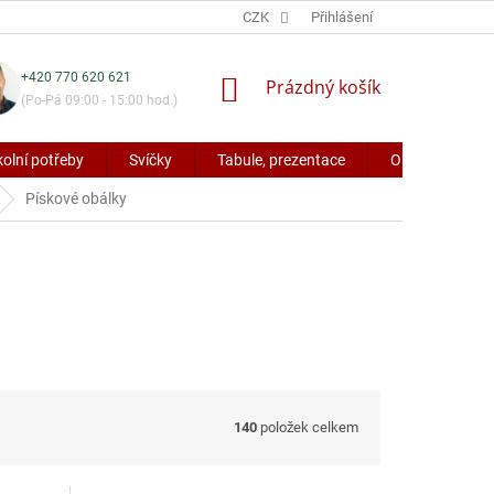
CZK
Přihlášení
+420 770 620 621
NÁKUPNÍ
Prázdný košík
(Po-Pá 09:00 - 15:00 hod.)
KOŠÍK
kolní potřeby
Svíčky
Tabule, prezentace
Obaly a potřeb
Pískové obálky
140
položek celkem