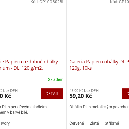
Kód:
GP10OB02BI
Kód:
GP1
rie Papieru ozdobné obálky
Galeria Papieru obálky DL P
nium - DL, 120 g/m2,
120g, 10ks
ické, 10 ks
Skladem
rné
Průměrné
cení
hodnocení
Kč bez DPH
48,90 Kč bez DPH
ktu
produktu
DETAIL
D
0 Kč
59,20 Kč
je
5,0
a DL s perleťovým hladkým
Obálka DL s metalickým povrche
z
em v barvě bílé.
5
ček.
hvězdiček.
Ivory
Červená
Zlatá
Stříbrná