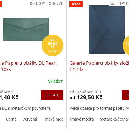
Kód:
GP10OB67ZE
Kód:
GP10
Akce
od
59 Kč
1
až
–7 %
ia Papieru obálky DL Pearl
Galeria Papieru obálky slo
 10ks
C4, 5ks
Skladem
rné
cení
Kč bez DPH
od 107 Kč bez DPH
ktu
DETAIL
D
4,40 Kč
129,50 Kč
od
a DL s metalickým povrchem.
Velká obálka pro formát papíru A
á
Černá
Červená
Tmavě modrá
Tmavě modrá
Hnědá
Krémová
metalická černá
diamanto
ček.