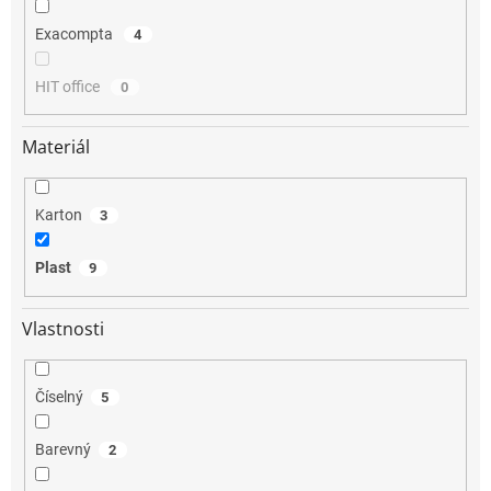
Exacompta
4
HIT office
0
Materiál
Karton
3
Plast
9
Vlastnosti
Číselný
5
Barevný
2