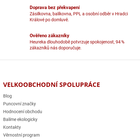
k
y
Doprava bez překvapení
v
Zásilkovna, balíkovna, PPL a osobní odběr v Hradci
ý
Králové po domluvě.
p
i
Ověřeno zákazníky
s
u
Heureka dlouhodobě potvrzuje spokojenost, 94 %
zákazníků nás doporučuje.
Z
á
p
a
VELKOOBCHODNÍ SPOLUPRÁCE
t
í
Blog
Puncovní značky
Hodnocení obchodu
Balíme ekologicky
Kontakty
Věrnostní program