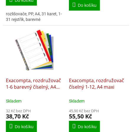
Do košíku
z
Do košíku
5
rozlišovače, PP, A4, 31 karet, 1-
hvězdiček.
31 rejstřík, barevné
Exacompta, rozdružovač
Exacompta, rozdružovač
1-6 barevný číselný, A4
číselný 1-12, A4 maxi
maxi
Skladem
Skladem
32 Kč bez DPH
45,90 Kč bez DPH
38,70 Kč
55,50 Kč
Do košíku
Do košíku