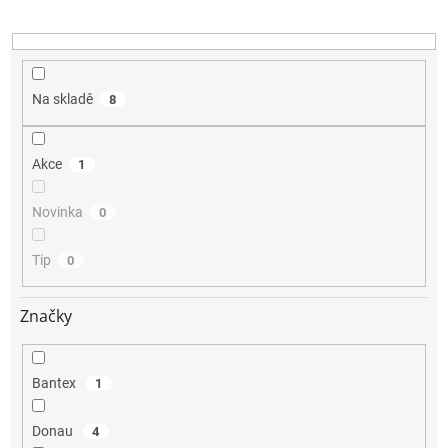
k
t
ů
Na skladě
8
Akce
1
Novinka
0
Tip
0
Značky
Bantex
1
Donau
4