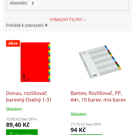
Abecední
2
VYMAZAT FILTRY
Položek k zobrazení:
9
V
Akce
ý
p
i
s
p
r
o
d
Donau, rozlišovač
Bantex, Rozlišovač, PP,
u
barevný číselný 1-31
A4+, 10 barev, mix barev
k
Skladem
Průměrné
t
Skladem
hodnocení
ů
73,90 Kč bez DPH
produktu
89,40 Kč
77,70 Kč bez DPH
je
94 Kč
5,0