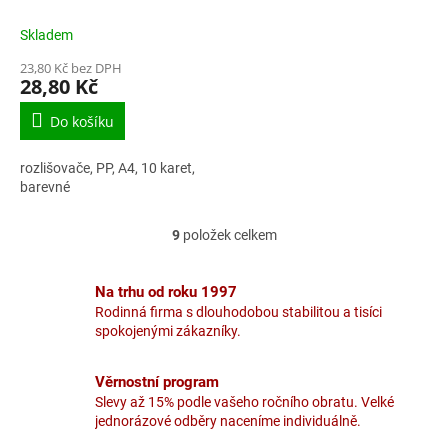
10 ks
Skladem
23,80 Kč bez DPH
28,80 Kč
Do košíku
rozlišovače, PP, A4, 10 karet,
barevné
9
položek celkem
O
v
l
Na trhu od roku 1997
á
Rodinná firma s dlouhodobou stabilitou a tisíci
d
spokojenými zákazníky.
a
c
í
Věrnostní program
p
Slevy až 15% podle vašeho ročního obratu. Velké
r
jednorázové odběry naceníme individuálně.
v