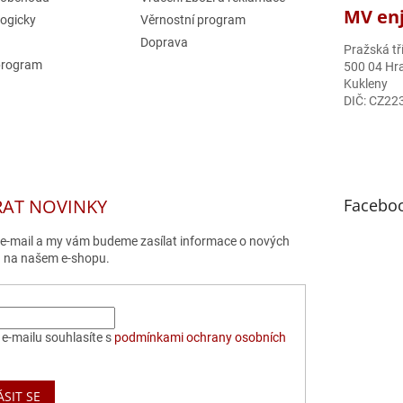
MV enjo
logicky
Věrnostní program
Doprava
Pražská tř
program
500 04 Hra
Kukleny
DIČ: CZ22
RAT NOVINKY
Facebo
j e-mail a my vám budeme zasílat informace o nových
 na našem e-shopu.
e-mailu souhlasíte s
podmínkami ochrany osobních
ÁSIT SE