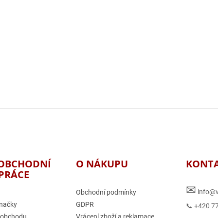
OBCHODNÍ
O NÁKUPU
KONT
PRÁCE
✉
info@v
Obchodní podmínky
načky
GDPR
📞 +420 7
 obchodu
Vrácení zboží a reklamace