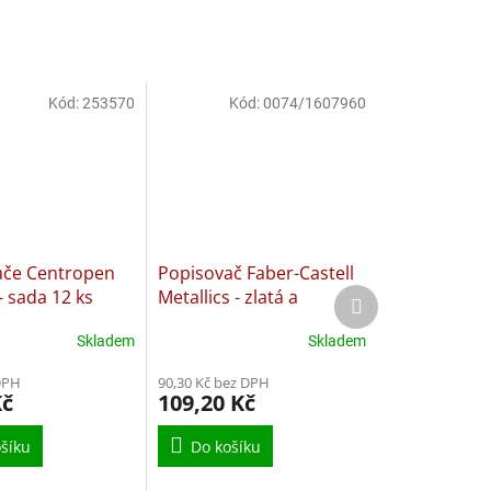
Kód:
253570
Kód:
0074/1607960
ače Centropen
Popisovač Faber-Castell
- sada 12 ks
Metallics - zlatá a
Další
produkt
stříbrná
Skladem
Skladem
DPH
90,30 Kč bez DPH
Kč
109,20 Kč
šíku
Do košíku