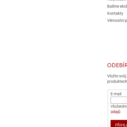
Balíme eko
Kontakty
Věrnostní 
ODEBÍ
Vložte svů
produktech
E-mail
Vložením 
údajů
PŘIHL