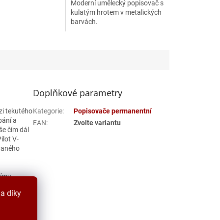
Moderní umělecký popisovač s
kulatým hrotem v metalických
barvách.
Doplňkové parametry
zi tekutého
Kategorie
:
Popisovače permanentní
pání a
EAN
:
Zvolte variantu
še čím dál
ilot V-
ovaného
nímu
a díky
), abychom