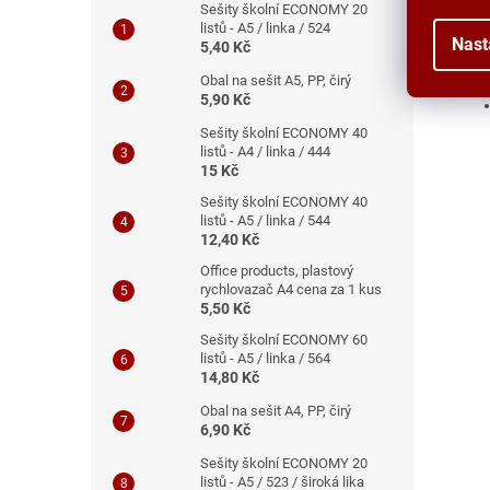
Sešity školní ECONOMY 20
listů - A5 / linka / 524
. Ná
Nast
5,40 Kč
mm.
Obal na sešit A5, PP, čirý
5,90 Kč
Sešity školní ECONOMY 40
listů - A4 / linka / 444
15 Kč
Sešity školní ECONOMY 40
listů - A5 / linka / 544
12,40 Kč
Office products, plastový
rychlovazač A4 cena za 1 kus
5,50 Kč
Sešity školní ECONOMY 60
listů - A5 / linka / 564
14,80 Kč
Obal na sešit A4, PP, čirý
6,90 Kč
Sešity školní ECONOMY 20
listů - A5 / 523 / široká lika