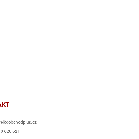
AKT
elkoobchodplus.cz
70 620 621