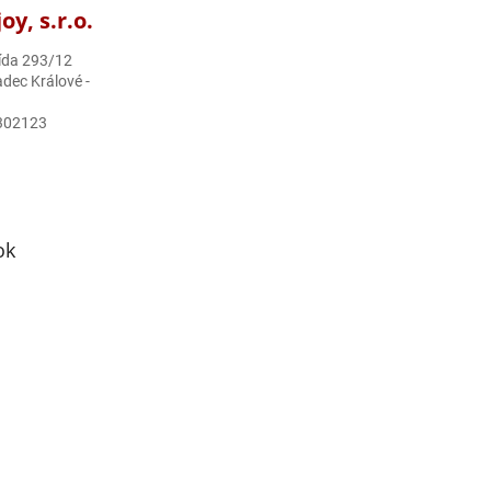
y, s.r.o.
ída 293/12
dec Králové -
302123
ok