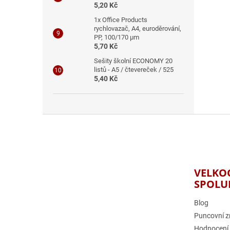
5,20 Kč
1x Office Products
rychlovazač, A4, euroděrování,
PP, 100/170 μm
5,70 Kč
Sešity školní ECONOMY 20
listů - A5 / čtevereček / 525
5,40 Kč
Z
á
p
a
t
VELKO
í
SPOLU
Blog
Puncovní z
Hodnocení