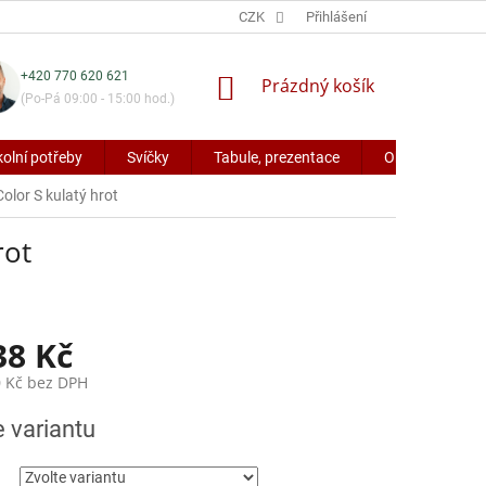
CZK
Přihlášení
+420 770 620 621
NÁKUPNÍ
Prázdný košík
(Po-Pá 09:00 - 15:00 hod.)
KOŠÍK
kolní potřeby
Svíčky
Tabule, prezentace
Obaly a potřeb
olor S kulatý hrot
rot
38 Kč
 Kč
bez DPH
e variantu