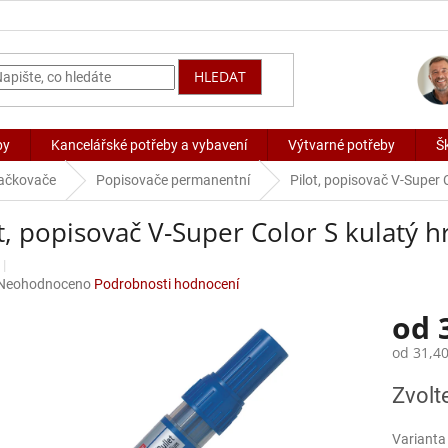
HLEDAT
by
Kancelářské potřeby a vybavení
Výtvarné potřeby
Š
načkovače
Popisovače permanentní
Pilot, popisovač V-Super C
t, popisovač V-Super Color S kulatý h
Průměrné
Neohodnoceno
Podrobnosti hodnocení
hodnocení
od
produktu
je
od
31,40
0,0
z
Měrná
Zvolt
5
cena:
hvězdiček.
Varianta