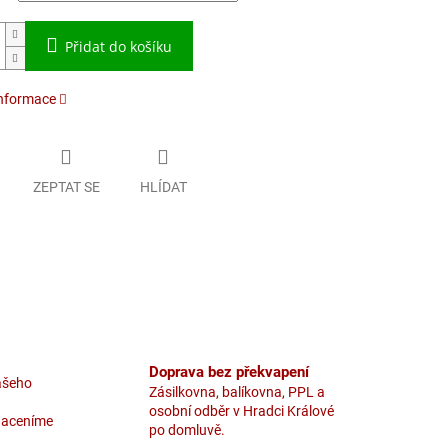
Přidat do košíku
informace
ZEPTAT SE
HLÍDAT
Doprava bez překvapení
ašeho
Zásilkovna, balíkovna, PPL a
osobní odběr v Hradci Králové
naceníme
po domluvě.