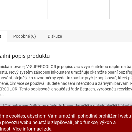
hvězdiček.
s
Podobné (6)
Diskuze
ailní popis produktu
nická inovace, V-SUPERCOLOR je popisovač s vyměnitelnou náplní na bá
ustu. Nový systém zásobení inkoustem umožňuje okamžité psaní bez tře
ování, stejně jako rovnoměrný výdej inkoustu: pryč je popisovač, který pí
méně, čím více se používá! Budete nadšeni intenzitou a zářivými barvami P
RCOLOR. Tento popisovač je součástí řady Begreen, vyrobené z recykl
tu.
Výrobek s vyměnitelnou náplní je hospodárnější a ohleduplnější k život
prostředí.
áme cookies, abychom Vám umožnili pohodlné prohlížení webu 
Píše na jakýkoli povrch: papír, dřevo, sklo, beton, plast ...
 provozu webu neustále zlepšovali jeho funkce, výkon a
Vyrobeno z 92% recyklovaného plastu (s výjimkou vyměnitelných částí
snížili dopad na životní prostředí.
lnost. Více informací
zde
.