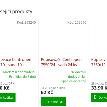
sející produkty
Kód:
253240
Kód:
253590
sovače Centropen
Popisovače Centropen
Popisov
10 - sada 10 ks
7550/24 - sada 24 ks
7550/12 
Skladem u dodavatele -
Skladem u
Expedice do 3 dnů
dodavatele -
Průměrné
Expedice do 3 dnů
hodnocení
Kč bez DPH
28 Kč bez 
produktu
0 Kč
33,90 
51,20 Kč bez DPH
je
62 Kč
5,0
o košíku
Do ko
z
Do košíku
5