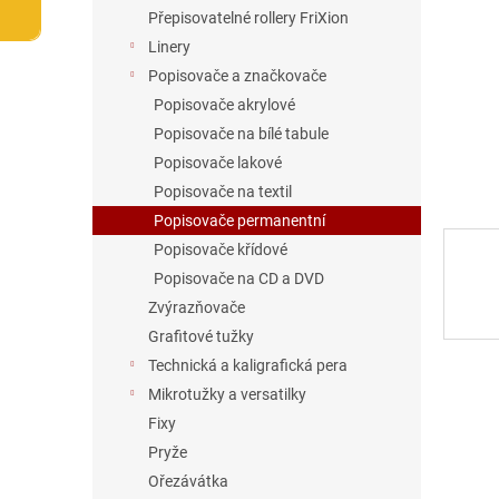
n
Přepisovatelné rollery FriXion
e
Linery
l
Popisovače a značkovače
Popisovače akrylové
Popisovače na bílé tabule
Popisovače lakové
Popisovače na textil
Popisovače permanentní
Popisovače křídové
Popisovače na CD a DVD
Zvýrazňovače
Grafitové tužky
Technická a kaligrafická pera
Mikrotužky a versatilky
Fixy
Pryže
Ořezávátka