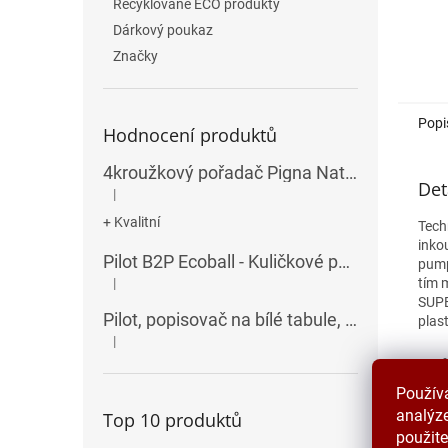
Recyklované ECO produkty
Dárkový poukaz
Značky
Popi
Hodnocení produktů
4kroužkový pořadač Pigna Nature Flowers - A4, 35 mm, mix motivů
Det
|
Hodnocení produktu je 5 z 5 hvězdiček.
+ Kvalitní
Tech
inko
Pilot B2P Ecoball - Kuličkové pero
pump
tím 
|
Hodnocení produktu je 5 z 5 hvězdiček.
SUPE
Pilot, popisovač na bílé tabule, seříznutý hrot, V-Board Master Chisel
plas
|
Hodnocení produktu je 5 z 5 hvězdiček.
Použív
analýze
Top 10 produktů
použite