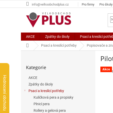
Přejít
info@velkoobchodplus.cz
Pro firmy
Pro školy
na
obsah
AKCE
Zpátky do školy
Psací a kreslící potře
Domů
Psací a kreslící potřeby
Popisovače a z
P
Pilo
o
Přeskočit
s
Kategorie
kategorie
t
Akce
r
Hodnocení obchodu
AKCE
a
Zpátky do školy
n
n
Psací a kreslící potřeby
í
Kuličková pera a propisky
p
Plnicí pera
a
Rollery a gelová pera