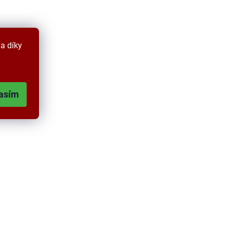
a díky
asím