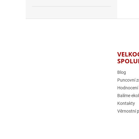
Z
á
p
a
t
VELKO
í
SPOLU
Blog
Puncovní z
Hodnocení
Balíme eko
Kontakty
Věrnostní 