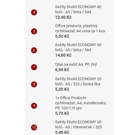
Sešity školní ECONOMY 40
listů - A5 / linka / 544
12,40 Kč
Office products, plastový
rychlovazač A4 cena za 1 kus
5,50 Kč
Sešity školní ECONOMY 60
listů - A5 / linka / 564
14,80 Kč
Obal na sešit A4, PP, čirý
6,90 Kč
Sešity školní ECONOMY 20
listů - A5 / 523 / široká lika
5,20 Kč
1x Office Products
rychlovazač, A4, euroděrování,
PP, 100/170 μm
5,70 Kč
Sešity školní ECONOMY 20
listů - A5 / čtevereček / 525
5,40 Kč