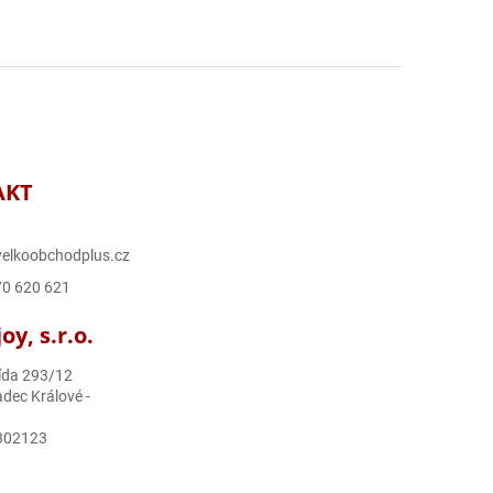
AKT
elkoobchodplus.cz
70 620 621
y, s.r.o.
ída 293/12
dec Králové -
302123