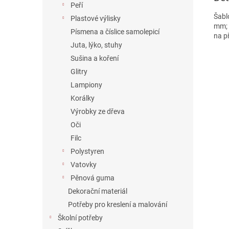
Peří
Šabl
Plastové výlisky
mm; 
Písmena a číslice samolepicí
na p
Juta, lýko, stuhy
Sušina a koření
Glitry
Lampiony
Korálky
Výrobky ze dřeva
Oči
Filc
Polystyren
Vatovky
Pěnová guma
Dekorační materiál
Potřeby pro kreslení a malování
Školní potřeby