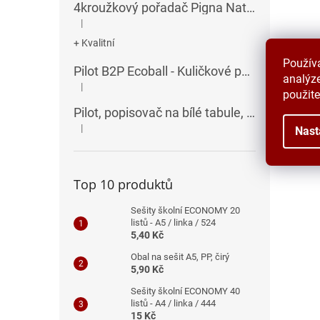
4kroužkový pořadač Pigna Nature Flowers - A4, 35 mm, mix motivů
|
Hodnocení produktu je 5 z 5 hvězdiček.
+ Kvalitní
Použív
Pilot B2P Ecoball - Kuličkové pero
analýze
|
Hodnocení produktu je 5 z 5 hvězdiček.
použite
Pilot, popisovač na bílé tabule, seříznutý hrot, V-Board Master Chisel
|
Nast
Hodnocení produktu je 5 z 5 hvězdiček.
Top 10 produktů
Sešity školní ECONOMY 20
listů - A5 / linka / 524
5,40 Kč
Obal na sešit A5, PP, čirý
5,90 Kč
Sešity školní ECONOMY 40
listů - A4 / linka / 444
15 Kč