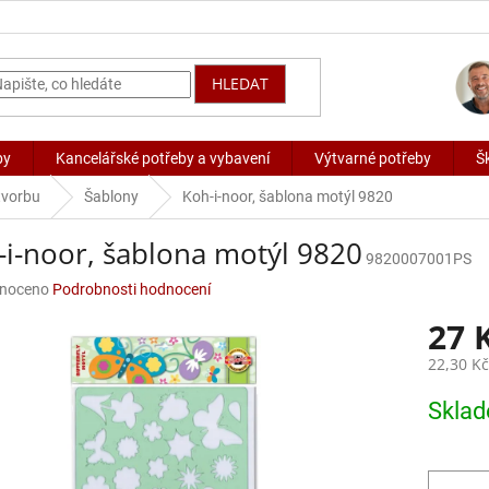
HLEDAT
by
Kancelářské potřeby a vybavení
Výtvarné potřeby
Š
 tvorbu
Šablony
Koh-i-noor, šablona motýl 9820
-i-noor, šablona motýl 9820
9820007001PS
né
noceno
Podrobnosti hodnocení
ení
27 
u
22,30 K
Měrná
Skla
cena:
ek.