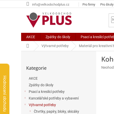
Přejít
info@velkoobchodplus.cz
Pro firmy
Pro školy
na
obsah
AKCE
Zpátky do školy
Psací a kreslící potře
Domů
Výtvarné potřeby
Materiál pro kreativní
P
Koh
o
Přeskočit
s
Kategorie
Průměr
Neohod
kategorie
t
hodnoc
r
produkt
Hodnocení obchodu
AKCE
a
je
Zpátky do školy
n
0,0
n
z
Psací a kreslící potřeby
5
í
Kancelářské potřeby a vybavení
hvězdič
p
Výtvarné potřeby
a
Čtvrtky, papíry, bloky, skicáky