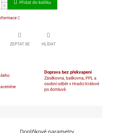
Přidat do košíku
informace
ZEPTAT SE
HLÍDAT
Doprava bez překvapení
ašeho
Zásilkovna, balíkovna, PPL a
osobní odběr v Hradci Králové
naceníme
po domluvě.
Doplňkové parametry