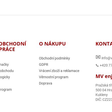
OBCHODNÍ
O NÁKUPU
KONT
PRÁCE
✉
info@v
Obchodní podmínky
načky
GDPR
📞 +420 7
 obchodu
Vrácení zboží a reklamace
MV enjo
logicky
Věrnostní program
Doprava
Pražská tř
program
500 04 Hra
Kukleny
DIČ: CZ22