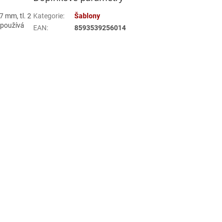
7 mm, tl. 2
Kategorie
:
Šablony
 používá
EAN
:
8593539256014