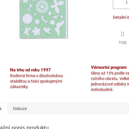
Detailní 
TISK
Věrnostní program
Na trhu od roku 1997
Slevy až 15% podle v
Rodinná firma s dlouhodobou
ročního obratu. Velké
stabilitou a tisíci spokojenými
jednorázové odběry 
zákazníky.
individuálně.
s
Diskuze
ailní popis produktu