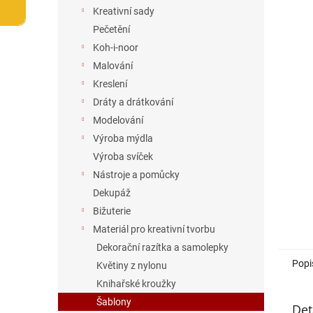
n
Kreativní sady
e
Pečetění
l
Koh-i-noor
Malování
Kreslení
Dráty a drátkování
Modelování
Výroba mýdla
Výroba svíček
Nástroje a pomůcky
Dekupáž
Bižuterie
Materiál pro kreativní tvorbu
Dekorační razítka a samolepky
Popi
Květiny z nylonu
Knihařské kroužky
Šablony
Det