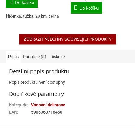
Do košíku
Do košíku
klíčenka, tužka, 20 km, černá
ZOBRAZIT VŠECHNY SOUVISEJÍCÍ PRODUKTY
Popis
Podobné (5)
Diskuze
Detailní popis produktu
Popis produktu není dostupný
Doplňkové parametry
Kategorie
:
Vánoční dekorace
EAN
:
5906360716450
Z