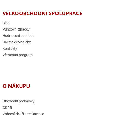
á
p
a
VELKOOBCHODNÍ SPOLUPRÁCE
t
í
Blog
Puncovní značky
Hodnocení obchodu
Balíme ekologicky
Kontakty
Věrnostní program
O NÁKUPU
Obchodní podmínky
GDPR
Vrácení zboží a reklamace