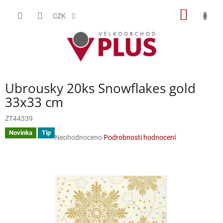
Přejít
NÁKUP
na
CZK
obsah
KOŠÍK
Ubrousky 20ks Snowflakes gold
33x33 cm
ZT44339
Novinka
Tip
Průměrné
Neohodnoceno
Podrobnosti hodnocení
hodnocení
produktu
je
0,0
z
5
hvězdiček.