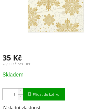
35 Kč
28,90 Kč bez DPH
Měrná
Skladem
cena:
Přidat do košíku
Základní vlastnosti