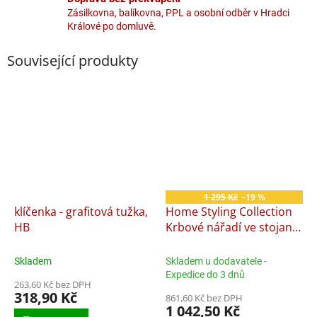
Zásilkovna, balíkovna, PPL a osobní odběr v Hradci
Králové po domluvě.
Související produkty
1 295 Kč
–19 %
klíčenka - grafitová tužka,
Home Styling Collection
HB
Krbové nářadí ve stojanu
sada 5 ks KO-170303120
Skladem
Skladem u dodavatele -
Expedice do 3 dnů
263,60 Kč bez DPH
318,90 Kč
861,60 Kč bez DPH
1 042,50 Kč