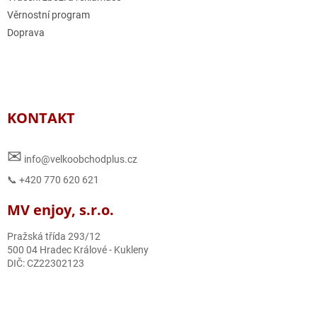
Věrnostní program
Doprava
KONTAKT
✉
info@velkoobchodplus.cz
📞 +420 770 620 621
MV enjoy, s.r.o.
Pražská třída 293/12
500 04 Hradec Králové - Kukleny
DIČ: CZ22302123