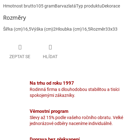
Hmotnost brutto
105
gram
Barva
zlatá
Typ produktu
Dekorace
Rozměry
Šířka (cm)
16,5
Výška (cm)
2
Hloubka (cm)
16,5
Rozměr
33x33
ZEPTAT SE
HLÍDAT
Na trhu od roku 1997
Rodinná firma s dlouhodobou stabilitou a tisíci
spokojenými zákazníky.
Věrnostní program
Slevy až 15% podle vašeho ročního obratu. Velké
jednorázové odběry naceníme individuálně.
Doprava bez překvapení