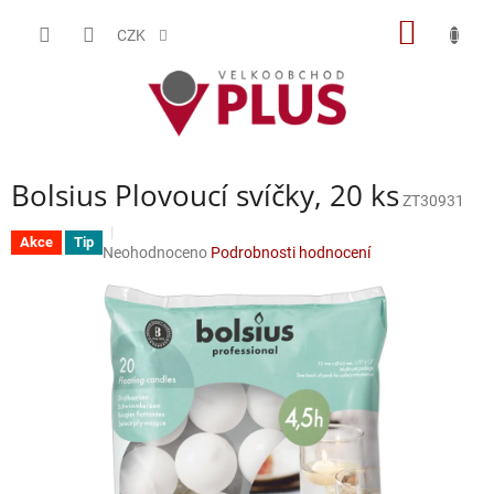
Přejít
NÁKUP
na
CZK
obsah
KOŠÍK
Bolsius Plovoucí svíčky, 20 ks
ZT30931
Akce
Tip
Průměrné
Neohodnoceno
Podrobnosti hodnocení
hodnocení
produktu
je
0,0
z
5
hvězdiček.