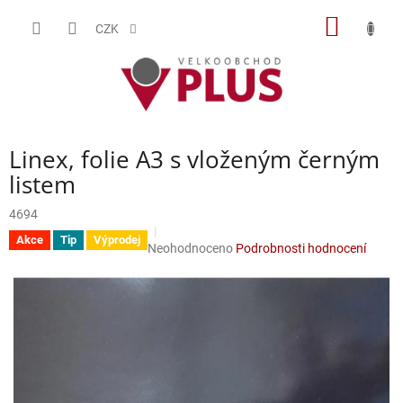
Přejít
NÁKUP
na
CZK
obsah
KOŠÍK
Linex, folie A3 s vloženým černým
listem
4694
Akce
Tip
Výprodej
Průměrné
Neohodnoceno
Podrobnosti hodnocení
hodnocení
produktu
je
0,0
z
5
hvězdiček.