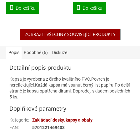
Do košíku
Do košíku
ZOBRAZIT VŠECHNY SOUVISEJÍCÍ PRODUKTY
Popis
Podobné (6)
Diskuze
Detailní popis produktu
Kapsa je vyrobena z čirého kvalitního PVC.Povrch je
nereflektující.Každá kapsa má vsunut černý list papíru.Po delší
straně je kapsa opatřena dírami. Doprodej, skladem posledních
5 ks.
Doplňkové parametry
Kategorie
:
Zakládací desky, kapsy a obaly
EAN
:
5701221469403