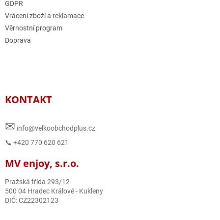
GDPR
Vrácení zboží a reklamace
Věrnostní program
Doprava
KONTAKT
✉
info@velkoobchodplus.cz
📞 +420 770 620 621
MV enjoy, s.r.o.
Pražská třída 293/12
500 04 Hradec Králové - Kukleny
DIČ: CZ22302123