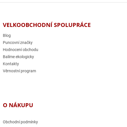
Z
á
p
a
VELKOOBCHODNÍ SPOLUPRÁCE
t
í
Blog
Puncovní značky
Hodnocení obchodu
Balíme ekologicky
Kontakty
Věrnostní program
O NÁKUPU
Obchodní podmínky