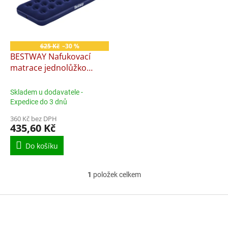
i
r
s
o
p
d
r
u
o
k
625 Kč
–30 %
d
t
BESTWAY Nafukovací
u
ů
matrace jednolůžko
k
Bestway 185x76x22cm
t
ED-734387
Skladem u dodavatele -
ů
Expedice do 3 dnů
360 Kč bez DPH
435,60 Kč
Do košíku
1
položek celkem
O
v
l
Z
á
á
d
p
a