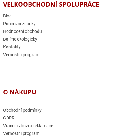
a
VELKOOBCHODNÍ SPOLUPRÁCE
c
t
í
í
Blog
p
r
Puncovní značky
v
Hodnocení obchodu
k
Balíme ekologicky
y
v
Kontakty
ý
Věrnostní program
p
i
s
u
O NÁKUPU
Obchodní podmínky
GDPR
Vrácení zboží a reklamace
Věrnostní program