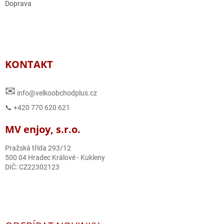
Doprava
KONTAKT
✉
info@velkoobchodplus.cz
📞 +420 770 620 621
MV enjoy, s.r.o.
Pražská třída 293/12
500 04 Hradec Králové - Kukleny
DIČ: CZ22302123